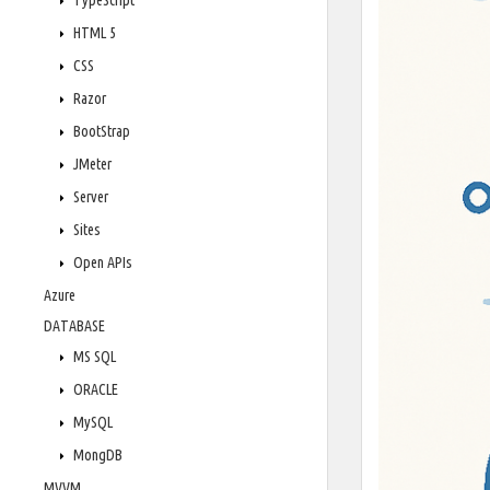
TypeScript
HTML 5
CSS
Razor
BootStrap
JMeter
Server
Sites
Open APIs
Azure
DATABASE
MS SQL
ORACLE
MySQL
MongDB
MVVM