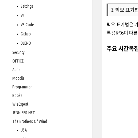
Settings
2. 빅오 표기법(B
VS
빅오 표기법은 가장
VS Code
록 $3N^3$이
Github
BLEND
주요 시간복
Security
OFFICE
Agile
Moodle
Programmer
Books
WizExpert
JENNIFER.NET
The Brothers Of Wind
USA