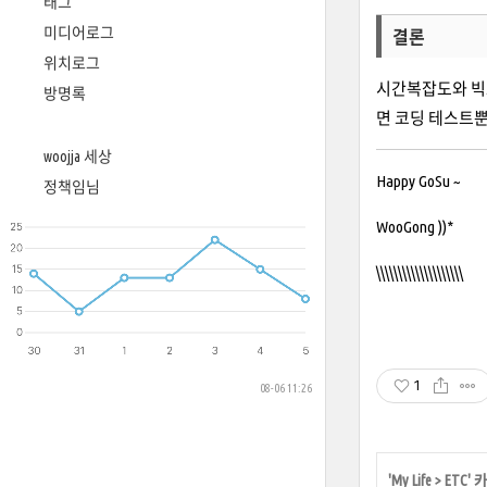
태그
미디어로그
결론
위치로그
시간복잡도와 빅
방명록
면 코딩 테스트뿐
woojja 세상
Happy GoSu ~
정책임님
WooGong ))*
\\\\\\\\\\\\\\\\\\\\
1
08-06 11:26
'
My Life
>
ETC
'