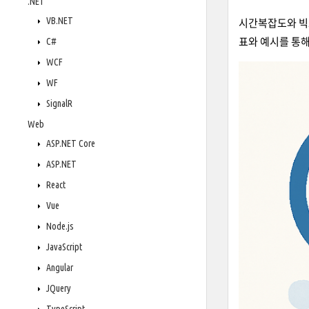
.NET
VB.NET
시간복잡도와 빅오
C#
표와 예시를 통
WCF
WF
SignalR
Web
ASP.NET Core
ASP.NET
React
Vue
Node.js
JavaScript
Angular
JQuery