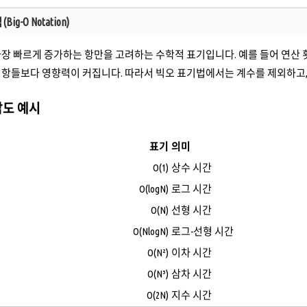
ig-O Notation)
 빠르게 증가하는 항만을 고려하는 수학적 표기입니다. 예를 들어 연산 횟수가 $3N
 다른 항들보다 영향력이 커집니다. 따라서 빅오 표기법에서는 계수를 제외하고
잡도 예시
표기
의미
O(1)
상수 시간
O(logN)
로그 시간
O(N)
선형 시간
O(NlogN)
로그-선형 시간
O(N²)
이차 시간
O(N³)
삼차 시간
O(2N)
지수 시간