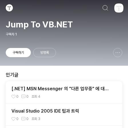
검색하기
티스토리
Jump To VB.NET
구독자
1
구독하기
방명록
신고하기 레이어
열기
인기글
[.NET] MSN Messenger 의 "다른 업무중" 에 대한
고찰...
0
0
조회
4
Visual Studio 2005 IDE 팁과 트릭
0
0
조회
3