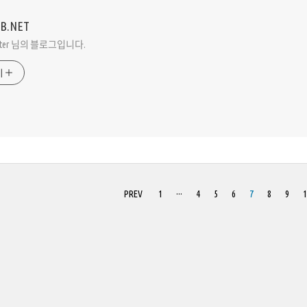
VB.NET
Peter 님의 블로그입니다.
기
PREV
1
···
4
5
6
7
8
9
1