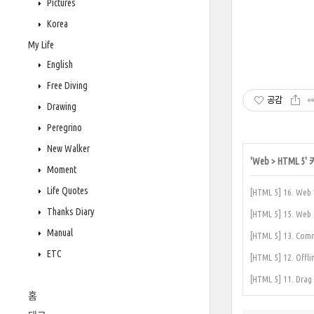
Pictures
Korea
My Life
English
Free Diving
공감
Drawing
Peregrino
New Walker
'
Web
>
HTML 5
'
Moment
Life Quotes
[HTML 5] 16. We
Thanks Diary
[HTML 5] 15. We
Manual
[HTML 5] 13. Co
ETC
[HTML 5] 12. Off
[HTML 5] 11. Dra
홈