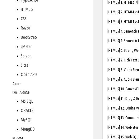
TypeScript
[HTML 5] 1. HTML 5
HTML 5
[HTML 5] 2. HTML4 v
CSS
[HTML 5] 3. HTML4 v
Razor
[HTML 5] 4. Sementic
BootStrap
[HTML 5] 5. Sementic
JMeter
[HTML 5] 6. Strong 
Server
[HTML 5] 7. Rich Text
Sites
[HTML 5] 8. Video E
Open APIs
[HTML 5] 9. Audio E
Azure
[HTML 5] 10. Canvas
DATABASE
[HTML 5] 11. Drag & 
MS SQL
[HTML 5] 12. Offline
ORACLE
[HTML 5] 13. Commun
MySQL
[HTML 5] 14. Web St
MongDB
[HTML 5] 15. Web SQ
MVVM