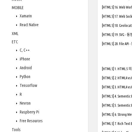
MOBILE
[HTML 5] 16. Web W
Xamarin
[HTML 5] 17. Web So
React Native
[HTML 5] 18. Geoloca
XML
[HTML 5] 19. SVG - 
ETC
[HTML 5] 20. File AP
C, C++
iPhone
Android
[HTML 5] 1. HTML 5
Python
[HTML 5] 2. HTML4 vs
Tensorflow
[HTML 5] 3. HTML4 vs
R
[HTML 5] 4. Sementic 
Nevron
[HTML 5] 5. Sementic 
Raspberry Pi
[HTML 5] 6. Strong W
Free Resources
[HTML 5] 7. Rich Text E
Tools