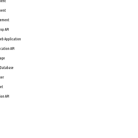
ment
ment
Element
rop API
Web Application
cation API
rage
 Database
ker
ket
ion API