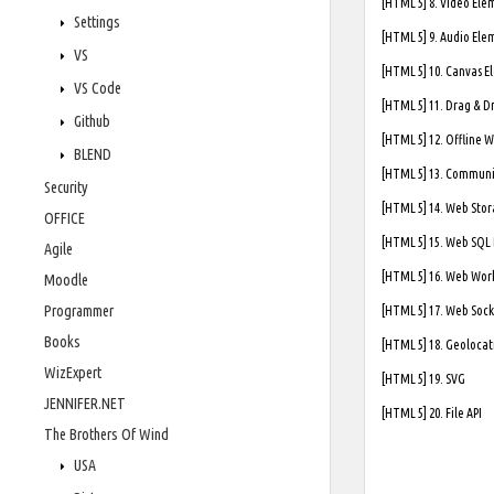
[HTML 5] 8. Video Ele
Settings
[HTML 5] 9. Audio Ele
VS
[HTML 5] 10. Canvas 
VS Code
[HTML 5] 11. Drag & D
Github
[HTML 5] 12. Offline 
BLEND
[HTML 5] 13. Communi
Security
[HTML 5] 14. Web Sto
OFFICE
[HTML 5] 15. Web SQL
Agile
[HTML 5] 16. Web Wor
Moodle
Programmer
[HTML 5] 17. Web Soc
Books
[HTML 5] 18. Geolocat
WizExpert
[HTML 5] 19. SVG
JENNIFER.NET
[HTML 5] 20. File API
The Brothers Of Wind
USA