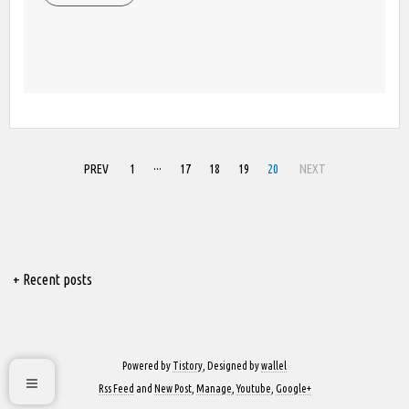
PREV
1
···
17
18
19
20
NEXT
+ Recent posts
Powered by
Tistory
, Designed by
wallel
Rss Feed
and
New Post
,
Manage
,
Youtube
,
Google+