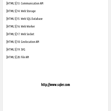
[HTML 5] 13. Communication API
[HTML 5] 14. Web Storage
[HTML 5] 15. Web SQL Database
[HTML 5] 16. Web Worker
[HTML 5] 17. Web Socket
[HTML 5] 18. Geolocation API
[HTML 5] 19. SVG
[HTML 5] 20. File API
http://www.sqler.com