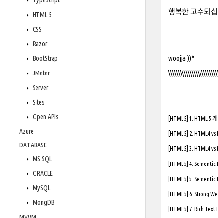
TypeScript
행복한 고수되십시
HTML 5
CSS
Razor
woojja ))*
BootStrap
\\\\\\\\\\\\\\\\\\\\\\\\\
JMeter
Server
Sites
Open APIs
[HTML 5] 1. HTML 5
Azure
[HTML 5] 2. HTML4 v
DATABASE
[HTML 5] 3. HTML4 v
MS SQL
[HTML 5] 4. Sementic
ORACLE
[HTML 5] 5. Sementic
MySQL
[HTML 5] 6. Strong 
MongDB
[HTML 5] 7. Rich Text
MVVM