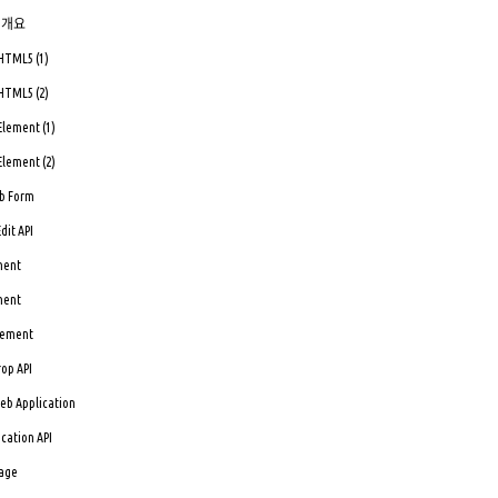
 의 개요
 HTML5 (1)
 HTML5 (2)
Element (1)
Element (2)
eb Form
dit API
ment
ment
Element
rop API
Web Application
cation API
rage