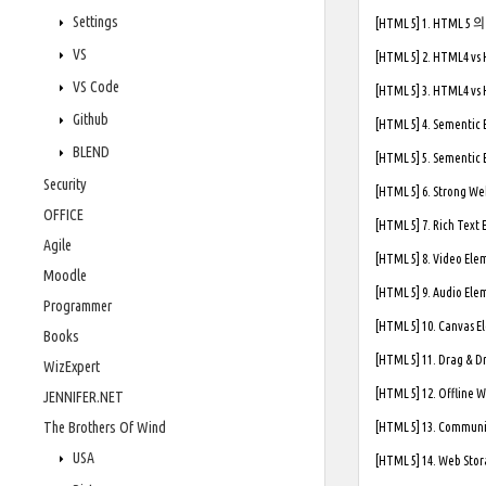
Settings
[HTML 5] 1. HTML 5
VS
[HTML 5] 2. HTML4 vs
VS Code
[HTML 5] 3. HTML4 vs
Github
[HTML 5] 4. Sementic 
BLEND
[HTML 5] 5. Sementic 
Security
[HTML 5] 6. Strong W
OFFICE
[HTML 5] 7. Rich Text E
Agile
[HTML 5] 8. Video Ele
Moodle
[HTML 5] 9. Audio Ele
Programmer
[HTML 5] 10. Canvas 
Books
[HTML 5] 11. Drag & D
WizExpert
[HTML 5] 12. Offline 
JENNIFER.NET
The Brothers Of Wind
[HTML 5] 13. Communi
USA
[HTML 5] 14. Web Sto