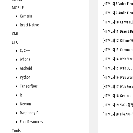
[HTML 5] 8. Video E
MOBILE
[HTML 5] 9. Audio E
Xamarin
[HTML 5] 10. Canvas
React Native
[HTML 5] 11. Drag & 
XML
[HTML 5] 12. Offline
ETC
[HTML 5] 13. Commun
C, C++
iPhone
[HTML 5] 14. Web St
Android
[HTML 5] 15. Web SQ
Python
[HTML 5] 16. Web W
Tensorflow
[HTML 5] 17. Web So
R
[HTML 5] 18. Geoloca
Nevron
[HTML 5] 19. SVG - 
Raspberry Pi
[HTML 5] 20. File AP
Free Resources
Tools