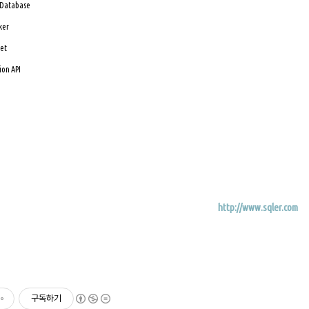
 Database
ker
ket
ion API
http://www.sqler.com
구독하기