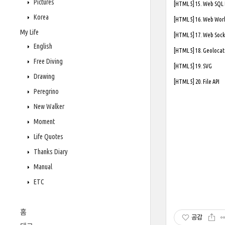
Pictures
[HTML 5] 15. Web SQL
Korea
[HTML 5] 16. Web Wor
My Life
[HTML 5] 17. Web Soc
English
[HTML 5] 18. Geolocat
Free Diving
[HTML 5] 19. SVG
Drawing
[HTML 5] 20. File API
Peregrino
New Walker
Moment
Life Quotes
Thanks Diary
Manual
ETC
홈
공감