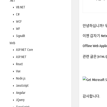
.NET
VB.NET
C#
WCF
안녕하십니까? 
WF
이젠 갑자기 Netw
SignalR
Web
Offline Web A
ASP.NET Core
관련 글은
ASP.NET
[HTML 5]
React
Vue
Node.js
JavaScript
Angular
감사합니다.
JQuery