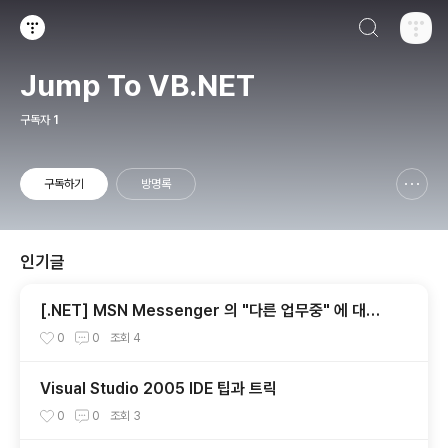
검색하기
티스토리
Jump To VB.NET
구독자
1
구독하기
방명록
신고하기 레이어
열기
인기글
[.NET] MSN Messenger 의 "다른 업무중" 에 대한
고찰...
0
0
조회
4
Visual Studio 2005 IDE 팁과 트릭
0
0
조회
3