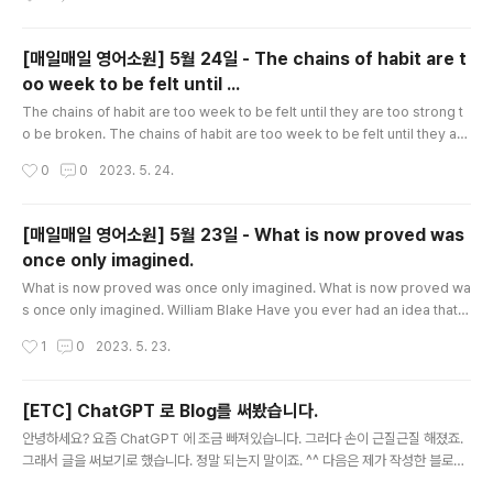
the truth. And others we tell out of habit;..
[매일매일 영어소원] 5월 24일 - The chains of habit are t
oo week to be felt until ...
글 내용
The chains of habit are too week to be felt until they are too strong t
o be broken. The chains of habit are too week to be felt until they are
too strong to be broken. Samuel Johnson "One little drink can't hurt."
작성시간
0
0
2023. 5. 24.
"I'll smoke this last cigarette, then I'll quit" "This drug won't hurt me if I
only try it once." Have you told yourself this little lies? Nobody means
to develop a bad habit. Bad habi..
[매일매일 영어소원] 5월 23일 - What is now proved was
once only imagined.
글 내용
What is now proved was once only imagined. What is now proved wa
s once only imagined. William Blake Have you ever had an idea that
was strongly criticized? Maybe people called it impractical or impos
작성시간
1
0
2023. 5. 23.
sible. This can hurt, especially if it seems that your idea didn't get a f
air chance. But instead of giving up, think positively. How can you use
the criticism to strengthen you idea? Can you change ..
[ETC] ChatGPT 로 Blog를 써봤습니다.
글 내용
안녕하세요? 요즘 ChatGPT 에 조금 빠져있습니다. 그러다 손이 근질근질 해졌죠.
그래서 글을 써보기로 했습니다. 정말 되는지 말이죠. ^^ 다음은 제가 작성한 블로그
글입니다. "토스(toss)" 앱의 혜택 기능으로 50,000원 모으기: 삼성전자 주식과의