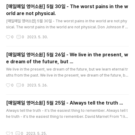
hen you start school, and things change. Now there are rules for ..
[매일매일 영어소원] 5월 30일 - The worst pains in the w
orld are not physical.
글 내용
[매일매일 영어소원] 5월 30일 - The worst pains in the world are not phy
sical. The worst pains in the world are not physical. Don Johnson If y
ou fall and bruise yourself, or if you touch a hot pan and burn yourself,
작성시간
0
0
2023. 5. 30.
those injuries to your body will heal quickly. But if someone makes fu
n of you, lets you down, or refuses to like you, those injuries to your
self-esteem will take longer to heal. Someday they ..
[매일매일 영어소원] 5월 26일 - We live in the present, w
e dream of the future, but ...
글 내용
We live in the present, we dream of the future, but we learn eternal tr
uths from the past. We live in the present, we dream of the future, but
we learn eternal truths from the past. Madame Chiang Kai-shek Thin
작성시간
0
0
2023. 5. 26.
k about your most embarrassing moment. We all have mement we'd l
ove to forget. It's human nature to make mistakes, goof up, and look
ridiculous at times. We can't help it; mistake are inevi..
[매일매일 영어소원] 5월 25일 - Always tell the truth ...
글 내용
Always tell the truth - it's the easiest thing to remember. Always tell t
he truth - it's the easiest thing to remember. David Marnet From "I lik
e your new haircut" (when we don't) to "I'm almost there" (when you j
ust leave home), most of us are skilled at lies and fibs. Some we tell t
작성시간
1
0
2023. 5. 25.
o get out of trouble. Others we tell because they're more polite then