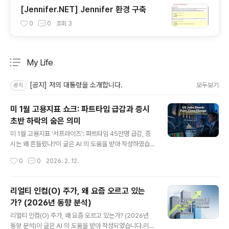
[Jennifer.NET] Jennifer 환경 구축
0
0
조회
3
My Life
분류 전체보기
주요 글 목록
[공지] 저의 대통령을 소개합니다.
모두보기
공지
미 1월 고용지표 쇼크: 파트타임 급감과 증시
초반 하락의 숨은 의미
글 내용
미 1월 고용지표 '서프라이즈': 파트타임 45만명 급감, 증
시는 왜 흔들렸나?이 글은 AI 의 도움을 받아 작성하였습니
다.2026년 2월 11일(현지시간), 미 노동부가 발표한 1월
작성시간
0
0
2026. 2. 12.
고용보고서가 시장을 뒤흔들었습니다. 가계조사 기준 '경
제적 이유에 따른 파트타임 취업자'가 45만3천명이나 급
감해 488만8천명으로 줄었는데요. 2022년 6월 이후 2
리얼티 인컴(O) 주가, 왜 요즘 오르고 있는
년 7개월 만에 최대 감소폭이자 작년 9월 이후 최초로 50
가? (2026년 동향 분석)
0만명 아래로 떨어진 수치입니다.증시는 이 소식에 발표
글 내용
직후 급락 출발했지만, 장중 반등 마감. 도대체 무슨 일이
리얼티 인컴(O) 주가, 왜 요즘 오르고 있는가? (2026년
있었던 걸까요? 고용지표의 경제적 의미와 금융시장 반응
동향 분석)이 글은 AI 의 도움을 받아 작성되었습니다.리얼