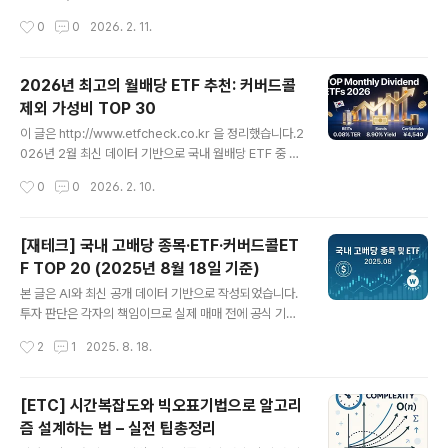
을 단계별로 풀어보겠습니다.1. '경제적 이유 파트타임'이
티 인컴(Realty Income, 티커: O)은 미국 대표적인 월배
작성시간
0
0
2026. 2. 11.
줄었다는 건 좋은 신호?🎯 핵심 개념부터'경제적 이유에
당 리츠(부동산 투자신탁)로, 연초부터 주가와 관심도가 동
따른 파트타임 취..
반 상승하고 있습니다.이 글에서는 2026년 기준 리얼티
인컴의 주가 흐름, 오른 이유, 배당 관점, 그리고 리스크까
2026년 최고의 월배당 ETF 추천: 커버드콜
지 정리해 드리겠습니다.리얼티 인컴이 뭐길래?리얼티 인
제외 가성비 TOP 30
컴(Realty Income)은 미국 상장 리츠(부동산 투자신탁)
글 내용
중에서도 많은 투자자에게 익숙한 이름입니다.주요 특징은
이 글은 http://www.etfcheck.co.kr 을 정리했습니다.2
다음과 같습니다.매월 배당 지급: 일반 주식보다 자주 받는
026년 2월 최신 데이터 기반으로 국내 월배당 ETF 중 커
현금흐름 때문에 배당 투자자에게 인기가 높습니다. 장기
버드콜 전략을 제외한 최고 가성비 종목을 30개로 추려봤
작성시간
0
0
2026. 2. 10.
임대 중심: 소매점, 통신시설, 건강·의료시설 등 다양한 ..
습니다.현재가 대비 최근 배당률을 1순위, 연배당률 높음,
총보수 낮음 순으로 선정했습니다.📊 분석 기준1. 최근배당
÷ 현재가 (배당 수익률 우선)2. 연배당률 (높을수록 우수)
[재테크] 국내 고배당 종목·ETF·커버드콜ET
3. 총보수 (낮을수록 우수)데이터 출처: 2026년 2월 10일
F TOP 20 (2025년 8월 18일 기준)
국내 월배당 ETF 전체 목록🥇 가성비 1위: TIGER 리츠부
글 내용
동산인프라현재가: 4,540원 | 총보수: 0.08% | 연배당률:
본 글은 AI와 최신 공개 데이터 기반으로 작성되었습니다.
8.90% | 최근배당: 33원배당수익률: 0.73% (월 기준 최
투자 판단은 각자의 책임이므로 실제 매매 전에 공식 기업/
고 수준)🔥 TOP 30 가성비 월배당 ETF종목종목코드현
펀드 공시 및 전문가 의견을 꼭 참고하세요. AI가 제공하는
작성시간
2
1
2025. 8. 18.
재가총보수연배당률최..
자료는 투자 참고용이며, 결과에 대한 책임은 지지 않습니
다.2025년 8월, 국내에서 배당이 높은 개별주·리츠 종목
과 ETF(일반·커버드콜)를 월배당, 분기배당, 연배당별로 T
[ETC] 시간복잡도와 빅오표기법으로 알고리
OP 20씩 정리했습니다. 배당성향, 배당주기, 배당률, 8월
즘 설계하는 법 – 실전 팁총정리
18일 기준 주가와 최근 4회 배당금까지 한 번에 비교하세
글 내용