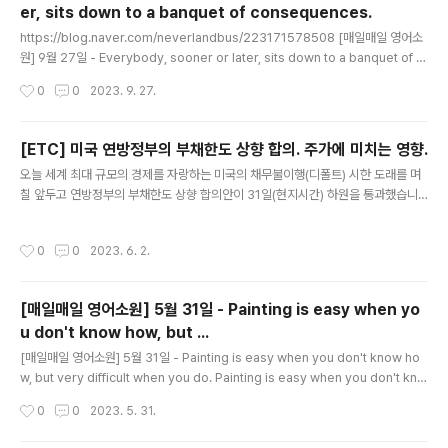
er, sits down to a banquet of consequences.
글 내용
https://blog.naver.com/neverlandbus/223171578508 [매일매일 영어소
원] 9월 27일 - Everybody, sooner or later, sits down to a banquet of c
onsequences. https://youtu.be/OOZqXtNYWds Everybody, sooner o
작성시간
0
0
2023. 9. 27.
r later, sits down to a banquet of consequen... blog.naver.com 위의 주
제로 다시 영어로 작성해 달라고 ChatGPT 에게 요청해 봤습니다. 위와 같은 주제
의 글에서 사용된 단어들을 이용해서 초등학교 3학년 정도의 원어민 어린이가 이해
[ETC] 미국 연방정부의 부채한도 상향 합의. 주가에 미치는 영향.
할 수 있도록 500 자 정도의 영어 글을 작성해줘 답변은 아래와 같습니다. Once u
글 내용
오늘 세계 최대 규모의 경제를 자랑하는 미국의 채무불이행(디폴트) 시한 도래를 며
pon a..
칠 앞두고 연방정부의 부채한도 상향 합의안이 31일(현지시간) 하원을 통과했습니
다. 이 상황에 주가에 미치는 영향을 ChatGPT 와 Bard 에게 물어보았습니다. 두
녀석은 어떻게 대답을 했을까요? ^^ 먼저 ChatGPT 입니다. User 오늘 세계 최대
작성시간
0
0
2023. 6. 2.
규모의 경제를 자랑하는 미국의 채무불이행(디폴트) 시한 도래를 며칠 앞두고 연방
정부의 부채한도 상향 합의안이 하원을 통과했어. 이후 주가에 어떤 영향을 미칠까?
ChatGPT 주식시장은 복잡하고 다양한 요인에 의해 영향을 받기 때문에 정확한 예
[매일매일 영어소원] 5월 31일 - Painting is easy when yo
측은 어렵습니다. 그러나 일반적으로 부채한도 협상과 관련된 불확실성 해소는 주식
u don't know how, but ...
시장에 긍정적인 영향을 미칠 수 있습니다. 따라서 ..
글 내용
[매일매일 영어소원] 5월 31일 - Painting is easy when you don't know ho
w, but very difficult when you do. Painting is easy when you don't kno
w how, but very difficult when you do. Edgar Degas When you're a chi
작성시간
0
0
2023. 5. 31.
ld, it's easy to be creative. You do what comes naturally. You paint wh
at you see in your head. You make up your own songs and dances T