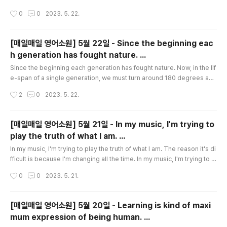
비교 안녕하세요! 오늘은 저희가 사용하면서 매일매일 혜택을 쌓아올릴 수 있는 "토
작성시간
0
0
2023. 5. 22.
스" 앱에 대해 이... blog.naver.com 제가 글 쓰는 재주가 별로 없다보니 도움을 받
았다고 해도 시간이 확! 줄어들거나 하지는 않았습니다. 아뇨 생산성이 좋아졌으니
줄어들었다고 할 수 있겠네요. (에이 그래도 당연히 도움이 되니 수월하게 작성은 했
[매일매일 영어소원] 5월 22일 - Since the beginning eac
습니다. -뭔말이야? ^^;) ChatGPT 를 사용해도 검토하고, 추가하고, 수정하는 작업
h generation has fought nature. ...
이 필요합니다. 작..
글 내용
Since the beginning each generation has fought nature. Now, in the lif
e-span of a single generation, we must turn around 180 degrees and
become the protector of nature. Since the beginning each generatio
작성시간
2
0
2023. 5. 22.
n has fought nature. Now, in the life-span of a single generation, we
must turn around 180 degrees and become the protector of nature.
Jacques Cousteau Newspapers, radio broadcasts, and news prog..
[매일매일 영어소원] 5월 21일 - In my music, I'm trying to
play the truth of what I am. ...
글 내용
In my music, I'm trying to play the truth of what I am. The reason it's di
fficult is because I'm changing all the time. In my music, I'm trying to pl
ay the truth of what I am. The reason it's difficult is because I'm chang
작성시간
0
0
2023. 5. 21.
ing all the time. Charles Mingus Charles Minguswas one of the most
gifted and important jazz artist of all time. He was constantly seeking,
experimenting - and changing, which ..
[매일매일 영어소원] 5월 20일 - Learning is kind of maxi
mum expression of being human. ...
글 내용