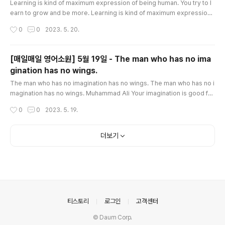
Learning is kind of maximum expression of being human. You try to l
earn to grow and be more. Learning is kind of maximum expression
of being human. You try to learn to grow and be more. Gary Palulsen
작성시간
0
0
2023. 5. 20.
'Why am I here? Why are any of us here? What is the meaning of life?'
These are big questions and worth asking. So ... who has the answer
s? The answers lie within you. Your life isn't an accident; y..
[매일매일 영어소원] 5월 19일 - The man who has no ima
gination has no wings.
글 내용
The man who has no imagination has no wings. The man who has no i
magination has no wings. Muhammad Ali Your imagination is good for
much more than making up stories. For example, you can use it to sol
작성시간
0
0
2023. 5. 19.
ve a problem. Think of all the different choices you have. Close your
eyes and imagine yourself choosing each one in turn. Now imagine t
he consequences, good and bad. Imagine how your family and fri..
더보기
의안내
티스토리
로그인
고객센터
© Daum Corp.