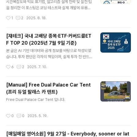
요! 알찬 배당주 투자 전략을 원한다면 이 포스팅에서 모두
시간복잡도와 빅오 표기법, 알고리즘 설계 전략 및 실전 팁
확인!2025년 8월 18일 기준 국내 고배당 종목·ETF·커버
을 정리한 이 포스팅은 코딩 테스트와 실제 개발에 유용한
드콜ETF TOP 20아래 표는 월배당, 분기배당, 연배당으
효율적인 알고리즘 선택법을 안내합니다. 표와 예시를 통
작성시간
1
2
2025. 8. 18.
로 구분하여일반종목(개별주/리츠), ETF(일반/커버드콜)
해 가독성과 이해도를 높였습니다.시간복잡도와 알고리즘
를..
설계의 모든 것: 빅오, 팁, 그리고 실전 전략블로그 본문효
율적인 개발자가 되려면 반드시 이해해야 할 개념이 바로
[재테크] 국내 고배당 종목·ETF·커버드콜ET
시간복잡도(Time Complexity), 그리고 이를 나타내는
F TOP 20 (2025년 7월 9일 기준)
빅오 표기법(Big-O Notation)입니다. 오늘은 실제 코딩
글 내용
테스트와 실무 개발에 꼭 필요한 알고리즘 설계 팁과, 문제
본 글은 AI 기반 데이터와 공개 정보를 바탕으로 작성되었
요구사항에 맞는 적절한 알고리즘을 선택하는 방법을 알아
습니다. 투자 판단은 각자의 책임이며, 실제 투자 전 반드시
봅니다.1. 시간복잡도란 무엇인가?시간복잡도는 알고리즘
공식 공시자료와 전문가의 조언을 참고하시기 바랍니다. A
작성시간
6
2
2025. 7. 10.
의 성능을 측정하는 지표로, 특정 입력 크기에서 알고리즘
I가 제공하는 정보는 참고용일 뿐, 투자 손실에 대한 책임을
이 소요하는 수행 시간을..
지지 않습니다.각 표에는 코스피/코스닥 구분, 배당성향, 배
당주기, 배당률, 2025년 7월 9일 주가, 직전 4회 배당금
[Manual] Free Dual Palace Car Tent
정보를 포함했습니다.1. 일반종목1-1. 일반 개별주 (코스피/
(프리 듀얼 팔래스 카 텐트)
코스닥)월배당국내 상장 개별주 중 월배당을 실시하는 종
글 내용
목은 현재 없습니다.분기배당 상위 20종목순위종목명시장
Free Dual Palace Car Tent 입니다.
배당성향(%)배당주기배당률(%)7/9 주가(원)직전 4회 배
당금(원)1현대자동차1우코스피약 35분기11.4약 126,80
작성시간
0
0
2025. 5. 19.
014,450, 14,450, 14,450, 14,4502한샘코스..
[매일매일 영어소원] 9월 27일 - Everybody, sooner or lat