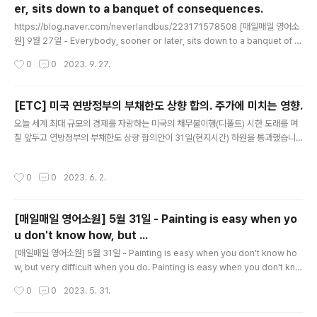
er, sits down to a banquet of consequences.
글 내용
https://blog.naver.com/neverlandbus/223171578508 [매일매일 영어소
원] 9월 27일 - Everybody, sooner or later, sits down to a banquet of c
onsequences. https://youtu.be/OOZqXtNYWds Everybody, sooner o
작성시간
0
0
2023. 9. 27.
r later, sits down to a banquet of consequen... blog.naver.com 위의 주
제로 다시 영어로 작성해 달라고 ChatGPT 에게 요청해 봤습니다. 위와 같은 주제
의 글에서 사용된 단어들을 이용해서 초등학교 3학년 정도의 원어민 어린이가 이해
[ETC] 미국 연방정부의 부채한도 상향 합의. 주가에 미치는 영향.
할 수 있도록 500 자 정도의 영어 글을 작성해줘 답변은 아래와 같습니다. Once u
글 내용
오늘 세계 최대 규모의 경제를 자랑하는 미국의 채무불이행(디폴트) 시한 도래를 며
pon a..
칠 앞두고 연방정부의 부채한도 상향 합의안이 31일(현지시간) 하원을 통과했습니
다. 이 상황에 주가에 미치는 영향을 ChatGPT 와 Bard 에게 물어보았습니다. 두
녀석은 어떻게 대답을 했을까요? ^^ 먼저 ChatGPT 입니다. User 오늘 세계 최대
작성시간
0
0
2023. 6. 2.
규모의 경제를 자랑하는 미국의 채무불이행(디폴트) 시한 도래를 며칠 앞두고 연방
정부의 부채한도 상향 합의안이 하원을 통과했어. 이후 주가에 어떤 영향을 미칠까?
ChatGPT 주식시장은 복잡하고 다양한 요인에 의해 영향을 받기 때문에 정확한 예
[매일매일 영어소원] 5월 31일 - Painting is easy when yo
측은 어렵습니다. 그러나 일반적으로 부채한도 협상과 관련된 불확실성 해소는 주식
u don't know how, but ...
시장에 긍정적인 영향을 미칠 수 있습니다. 따라서 ..
글 내용
[매일매일 영어소원] 5월 31일 - Painting is easy when you don't know ho
w, but very difficult when you do. Painting is easy when you don't kno
w how, but very difficult when you do. Edgar Degas When you're a chi
작성시간
0
0
2023. 5. 31.
ld, it's easy to be creative. You do what comes naturally. You paint wh
at you see in your head. You make up your own songs and dances T