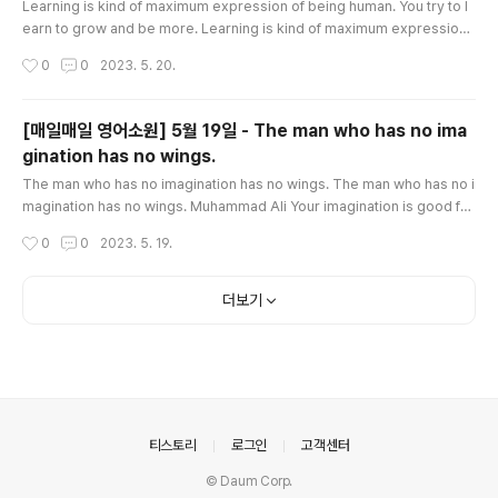
Learning is kind of maximum expression of being human. You try to l
earn to grow and be more. Learning is kind of maximum expression
of being human. You try to learn to grow and be more. Gary Palulsen
작성시간
0
0
2023. 5. 20.
'Why am I here? Why are any of us here? What is the meaning of life?'
These are big questions and worth asking. So ... who has the answer
s? The answers lie within you. Your life isn't an accident; y..
[매일매일 영어소원] 5월 19일 - The man who has no ima
gination has no wings.
글 내용
The man who has no imagination has no wings. The man who has no i
magination has no wings. Muhammad Ali Your imagination is good for
much more than making up stories. For example, you can use it to sol
작성시간
0
0
2023. 5. 19.
ve a problem. Think of all the different choices you have. Close your
eyes and imagine yourself choosing each one in turn. Now imagine t
he consequences, good and bad. Imagine how your family and fri..
더보기
의안내
티스토리
로그인
고객센터
© Daum Corp.