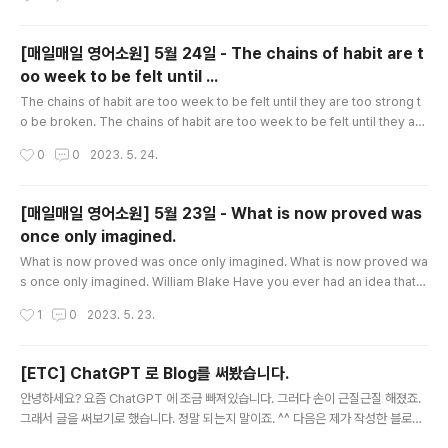
the truth. And others we tell out of habit;..
[매일매일 영어소원] 5월 24일 - The chains of habit are t
oo week to be felt until ...
글 내용
The chains of habit are too week to be felt until they are too strong t
o be broken. The chains of habit are too week to be felt until they are
too strong to be broken. Samuel Johnson "One little drink can't hurt."
작성시간
0
0
2023. 5. 24.
"I'll smoke this last cigarette, then I'll quit" "This drug won't hurt me if I
only try it once." Have you told yourself this little lies? Nobody means
to develop a bad habit. Bad habi..
[매일매일 영어소원] 5월 23일 - What is now proved was
once only imagined.
글 내용
What is now proved was once only imagined. What is now proved wa
s once only imagined. William Blake Have you ever had an idea that
was strongly criticized? Maybe people called it impractical or impos
작성시간
1
0
2023. 5. 23.
sible. This can hurt, especially if it seems that your idea didn't get a f
air chance. But instead of giving up, think positively. How can you use
the criticism to strengthen you idea? Can you change ..
[ETC] ChatGPT 로 Blog를 써봤습니다.
글 내용
안녕하세요? 요즘 ChatGPT 에 조금 빠져있습니다. 그러다 손이 근질근질 해졌죠.
그래서 글을 써보기로 했습니다. 정말 되는지 말이죠. ^^ 다음은 제가 작성한 블로그
글입니다. "토스(toss)" 앱의 혜택 기능으로 50,000원 모으기: 삼성전자 주식과의