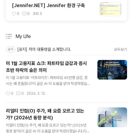
[Jennifer.NET] Jennifer 환경 구축
0
0
조회
3
My Life
분류 전체보기
주요 글 목록
[공지] 저의 대통령을 소개합니다.
모두보기
공지
미 1월 고용지표 쇼크: 파트타임 급감과 증시
초반 하락의 숨은 의미
글 내용
미 1월 고용지표 '서프라이즈': 파트타임 45만명 급감, 증
시는 왜 흔들렸나?이 글은 AI 의 도움을 받아 작성하였습니
다.2026년 2월 11일(현지시간), 미 노동부가 발표한 1월
작성시간
0
0
2026. 2. 12.
고용보고서가 시장을 뒤흔들었습니다. 가계조사 기준 '경
제적 이유에 따른 파트타임 취업자'가 45만3천명이나 급
감해 488만8천명으로 줄었는데요. 2022년 6월 이후 2
리얼티 인컴(O) 주가, 왜 요즘 오르고 있는
년 7개월 만에 최대 감소폭이자 작년 9월 이후 최초로 50
가? (2026년 동향 분석)
0만명 아래로 떨어진 수치입니다.증시는 이 소식에 발표
글 내용
직후 급락 출발했지만, 장중 반등 마감. 도대체 무슨 일이
리얼티 인컴(O) 주가, 왜 요즘 오르고 있는가? (2026년
있었던 걸까요? 고용지표의 경제적 의미와 금융시장 반응
동향 분석)이 글은 AI 의 도움을 받아 작성되었습니다.리얼