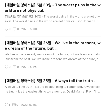
hen you start school, and things change. Now there are rules for ..
[매일매일 영어소원] 5월 30일 - The worst pains in the w
orld are not physical.
글 내용
[매일매일 영어소원] 5월 30일 - The worst pains in the world are not phy
sical. The worst pains in the world are not physical. Don Johnson If y
ou fall and bruise yourself, or if you touch a hot pan and burn yourself,
작성시간
0
0
2023. 5. 30.
those injuries to your body will heal quickly. But if someone makes fu
n of you, lets you down, or refuses to like you, those injuries to your
self-esteem will take longer to heal. Someday they ..
[매일매일 영어소원] 5월 26일 - We live in the present, w
e dream of the future, but ...
글 내용
We live in the present, we dream of the future, but we learn eternal tr
uths from the past. We live in the present, we dream of the future, but
we learn eternal truths from the past. Madame Chiang Kai-shek Thin
작성시간
0
0
2023. 5. 26.
k about your most embarrassing moment. We all have mement we'd l
ove to forget. It's human nature to make mistakes, goof up, and look
ridiculous at times. We can't help it; mistake are inevi..
[매일매일 영어소원] 5월 25일 - Always tell the truth ...
글 내용
Always tell the truth - it's the easiest thing to remember. Always tell t
he truth - it's the easiest thing to remember. David Marnet From "I lik
e your new haircut" (when we don't) to "I'm almost there" (when you j
ust leave home), most of us are skilled at lies and fibs. Some we tell t
작성시간
1
0
2023. 5. 25.
o get out of trouble. Others we tell because they're more polite then