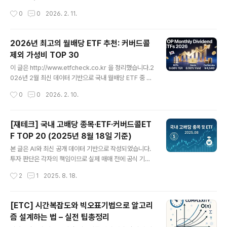
을 단계별로 풀어보겠습니다.1. '경제적 이유 파트타임'이
티 인컴(Realty Income, 티커: O)은 미국 대표적인 월배
작성시간
0
0
2026. 2. 11.
줄었다는 건 좋은 신호?🎯 핵심 개념부터'경제적 이유에
당 리츠(부동산 투자신탁)로, 연초부터 주가와 관심도가 동
따른 파트타임 취..
반 상승하고 있습니다.이 글에서는 2026년 기준 리얼티
인컴의 주가 흐름, 오른 이유, 배당 관점, 그리고 리스크까
2026년 최고의 월배당 ETF 추천: 커버드콜
지 정리해 드리겠습니다.리얼티 인컴이 뭐길래?리얼티 인
제외 가성비 TOP 30
컴(Realty Income)은 미국 상장 리츠(부동산 투자신탁)
글 내용
중에서도 많은 투자자에게 익숙한 이름입니다.주요 특징은
이 글은 http://www.etfcheck.co.kr 을 정리했습니다.2
다음과 같습니다.매월 배당 지급: 일반 주식보다 자주 받는
026년 2월 최신 데이터 기반으로 국내 월배당 ETF 중 커
현금흐름 때문에 배당 투자자에게 인기가 높습니다. 장기
버드콜 전략을 제외한 최고 가성비 종목을 30개로 추려봤
작성시간
0
0
2026. 2. 10.
임대 중심: 소매점, 통신시설, 건강·의료시설 등 다양한 ..
습니다.현재가 대비 최근 배당률을 1순위, 연배당률 높음,
총보수 낮음 순으로 선정했습니다.📊 분석 기준1. 최근배당
÷ 현재가 (배당 수익률 우선)2. 연배당률 (높을수록 우수)
[재테크] 국내 고배당 종목·ETF·커버드콜ET
3. 총보수 (낮을수록 우수)데이터 출처: 2026년 2월 10일
F TOP 20 (2025년 8월 18일 기준)
국내 월배당 ETF 전체 목록🥇 가성비 1위: TIGER 리츠부
글 내용
동산인프라현재가: 4,540원 | 총보수: 0.08% | 연배당률:
본 글은 AI와 최신 공개 데이터 기반으로 작성되었습니다.
8.90% | 최근배당: 33원배당수익률: 0.73% (월 기준 최
투자 판단은 각자의 책임이므로 실제 매매 전에 공식 기업/
고 수준)🔥 TOP 30 가성비 월배당 ETF종목종목코드현
펀드 공시 및 전문가 의견을 꼭 참고하세요. AI가 제공하는
작성시간
2
1
2025. 8. 18.
재가총보수연배당률최..
자료는 투자 참고용이며, 결과에 대한 책임은 지지 않습니
다.2025년 8월, 국내에서 배당이 높은 개별주·리츠 종목
과 ETF(일반·커버드콜)를 월배당, 분기배당, 연배당별로 T
[ETC] 시간복잡도와 빅오표기법으로 알고리
OP 20씩 정리했습니다. 배당성향, 배당주기, 배당률, 8월
즘 설계하는 법 – 실전 팁총정리
18일 기준 주가와 최근 4회 배당금까지 한 번에 비교하세
글 내용