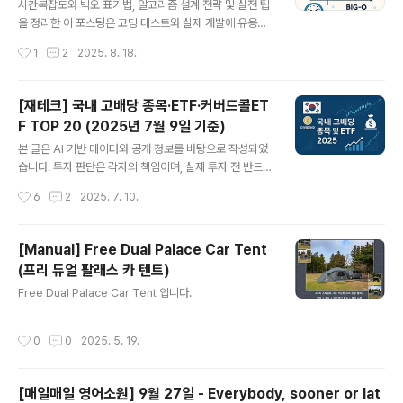
요! 알찬 배당주 투자 전략을 원한다면 이 포스팅에서 모두
시간복잡도와 빅오 표기법, 알고리즘 설계 전략 및 실전 팁
확인!2025년 8월 18일 기준 국내 고배당 종목·ETF·커버
을 정리한 이 포스팅은 코딩 테스트와 실제 개발에 유용한
드콜ETF TOP 20아래 표는 월배당, 분기배당, 연배당으
효율적인 알고리즘 선택법을 안내합니다. 표와 예시를 통
작성시간
1
2
2025. 8. 18.
로 구분하여일반종목(개별주/리츠), ETF(일반/커버드콜)
해 가독성과 이해도를 높였습니다.시간복잡도와 알고리즘
를..
설계의 모든 것: 빅오, 팁, 그리고 실전 전략블로그 본문효
율적인 개발자가 되려면 반드시 이해해야 할 개념이 바로
[재테크] 국내 고배당 종목·ETF·커버드콜ET
시간복잡도(Time Complexity), 그리고 이를 나타내는
F TOP 20 (2025년 7월 9일 기준)
빅오 표기법(Big-O Notation)입니다. 오늘은 실제 코딩
글 내용
테스트와 실무 개발에 꼭 필요한 알고리즘 설계 팁과, 문제
본 글은 AI 기반 데이터와 공개 정보를 바탕으로 작성되었
요구사항에 맞는 적절한 알고리즘을 선택하는 방법을 알아
습니다. 투자 판단은 각자의 책임이며, 실제 투자 전 반드시
봅니다.1. 시간복잡도란 무엇인가?시간복잡도는 알고리즘
공식 공시자료와 전문가의 조언을 참고하시기 바랍니다. A
작성시간
6
2
2025. 7. 10.
의 성능을 측정하는 지표로, 특정 입력 크기에서 알고리즘
I가 제공하는 정보는 참고용일 뿐, 투자 손실에 대한 책임을
이 소요하는 수행 시간을..
지지 않습니다.각 표에는 코스피/코스닥 구분, 배당성향, 배
당주기, 배당률, 2025년 7월 9일 주가, 직전 4회 배당금
[Manual] Free Dual Palace Car Tent
정보를 포함했습니다.1. 일반종목1-1. 일반 개별주 (코스피/
(프리 듀얼 팔래스 카 텐트)
코스닥)월배당국내 상장 개별주 중 월배당을 실시하는 종
글 내용
목은 현재 없습니다.분기배당 상위 20종목순위종목명시장
Free Dual Palace Car Tent 입니다.
배당성향(%)배당주기배당률(%)7/9 주가(원)직전 4회 배
당금(원)1현대자동차1우코스피약 35분기11.4약 126,80
작성시간
0
0
2025. 5. 19.
014,450, 14,450, 14,450, 14,4502한샘코스..
[매일매일 영어소원] 9월 27일 - Everybody, sooner or lat