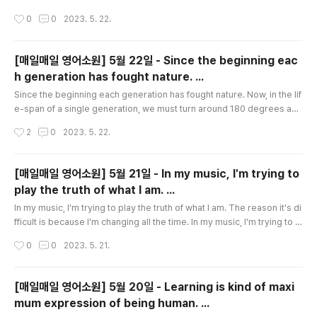
비교 안녕하세요! 오늘은 저희가 사용하면서 매일매일 혜택을 쌓아올릴 수 있는 "토
작성시간
0
0
2023. 5. 22.
스" 앱에 대해 이... blog.naver.com 제가 글 쓰는 재주가 별로 없다보니 도움을 받
았다고 해도 시간이 확! 줄어들거나 하지는 않았습니다. 아뇨 생산성이 좋아졌으니
줄어들었다고 할 수 있겠네요. (에이 그래도 당연히 도움이 되니 수월하게 작성은 했
[매일매일 영어소원] 5월 22일 - Since the beginning eac
습니다. -뭔말이야? ^^;) ChatGPT 를 사용해도 검토하고, 추가하고, 수정하는 작업
h generation has fought nature. ...
이 필요합니다. 작..
글 내용
Since the beginning each generation has fought nature. Now, in the lif
e-span of a single generation, we must turn around 180 degrees and
become the protector of nature. Since the beginning each generatio
작성시간
2
0
2023. 5. 22.
n has fought nature. Now, in the life-span of a single generation, we
must turn around 180 degrees and become the protector of nature.
Jacques Cousteau Newspapers, radio broadcasts, and news prog..
[매일매일 영어소원] 5월 21일 - In my music, I'm trying to
play the truth of what I am. ...
글 내용
In my music, I'm trying to play the truth of what I am. The reason it's di
fficult is because I'm changing all the time. In my music, I'm trying to pl
ay the truth of what I am. The reason it's difficult is because I'm chang
작성시간
0
0
2023. 5. 21.
ing all the time. Charles Mingus Charles Minguswas one of the most
gifted and important jazz artist of all time. He was constantly seeking,
experimenting - and changing, which ..
[매일매일 영어소원] 5월 20일 - Learning is kind of maxi
mum expression of being human. ...
글 내용