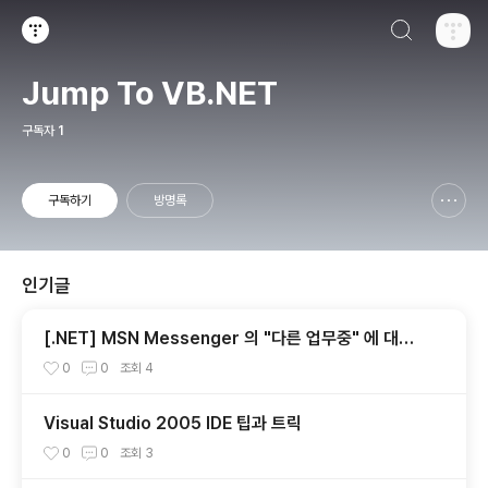
검색하기
티스토리
Jump To VB.NET
구독자
1
구독하기
방명록
신고하기 레이어
열기
인기글
[.NET] MSN Messenger 의 "다른 업무중" 에 대한
고찰...
0
0
조회
4
Visual Studio 2005 IDE 팁과 트릭
0
0
조회
3