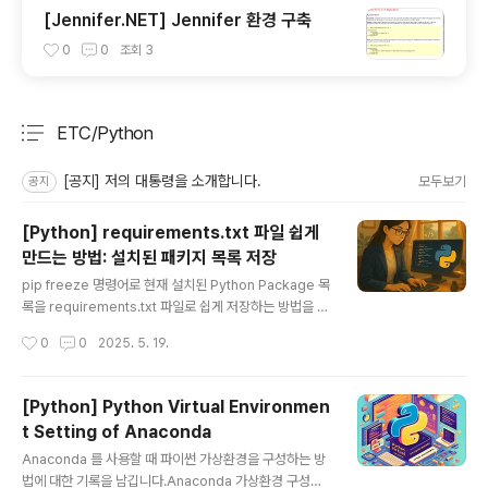
[Jennifer.NET] Jennifer 환경 구축
0
0
조회
3
ETC/Python
분류 전체보기
주요 글 목록
[공지] 저의 대통령을 소개합니다.
모두보기
공지
[Python] requirements.txt 파일 쉽게
만드는 방법: 설치된 패키지 목록 저장
글 내용
pip freeze 명령어로 현재 설치된 Python Package 목
록을 requirements.txt 파일로 쉽게 저장하는 방법을 소
개합니다.Python 프로젝트를 진행하다 보면, 현재 설치된
작성시간
0
0
2025. 5. 19.
Package 목록을 다른 환경에서도 똑같이 재현하고 싶을
때가 많습니다. 이럴 때 가장 많이 사용하는 방법이 바로 r
equirements.txt 파일을 만드는 것입니다. 이번 글에서
[Python] Python Virtual Environmen
는 현재 설치된 Package들을 requirements.txt 파일
t Setting of Anaconda
로 저장하는 방법과, 작업 시 유의할 점들을 정리해보았습
글 내용
니다.requirements.txt란 무엇인가요?requirements.
Anaconda 를 사용할 때 파이썬 가상환경을 구성하는 방
txt는 Python 프로젝트에서 필요한 Package와 그 Ver
법에 대한 기록을 남깁니다.Anaconda 가상환경 구성하