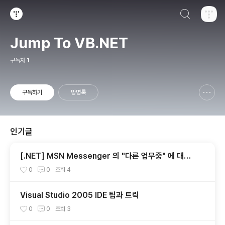
검색하기
티스토리
Jump To VB.NET
구독자
1
구독하기
방명록
신고하기 레이어
열기
인기글
[.NET] MSN Messenger 의 "다른 업무중" 에 대한
고찰...
0
0
조회
4
Visual Studio 2005 IDE 팁과 트릭
0
0
조회
3