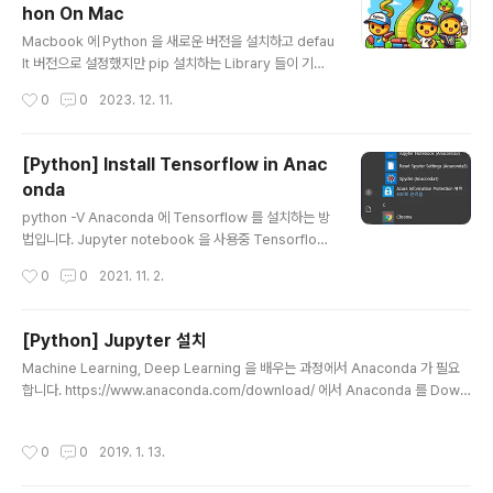
hon On Mac
ow 를 설치해 봅니다. 설치됐네요. vs code 에서도 잘 되
글 내용
네요... ^___________________^ 행복한 고수되세요~ Wo
Macbook 에 Python 을 새로운 버전을 설치하고 defau
oGong ))* \\\\\\\\\\\\\\\\\\\\\..
lt 버전으로 설정했지만 pip 설치하는 Library 들이 기존
의 version 에 설치되는 상황이라 Python 공식 Site 에
작성시간
0
0
2023. 12. 11.
서 설치한 새로운 버전을 깨끗하게 지우고 brew 를 통해
서 다시 설치하려고 합니다. 먼저 깨끗하게 지우는 작업을
할텐데 그 절차를 기록합니다. 맥북에 설치한 파이썬 3 깔
[Python] Install Tensorflow in Anac
끔하게 삭제하는 방법 맥북에서 파이썬 공식 웹사이트를
onda
통해 설치한 파이썬 3를 깔끔하게 삭제하는 방법에 대한
글 내용
포스팅입니다. ... blog.naver.com 위 사이트를 참고해서
python -V Anaconda 에 Tensorflow 를 설치하는 방
삭제를 합니다. 따라하면서 기록하므로 오류가 생기면 ㅋ
법입니다. Jupyter notebook 을 사용중 Tensorflow
ㅋ 대략 난감하겠지만 뭐.. 기록이니까... ㅎㅎ (성공하면 글
가 설치되지 않았다는 오류메세지가 나타난다면 Tensorf
작성시간
0
0
2021. 11. 2.
상단에 성공이라고 적어두겠습니다.) 1. 설치..
low 를 설치해야합니다. 일단 Anaconda 의 Prompt 를
실행시킵니다. python -V 를 입력하여 python 의 버전
을 확인합니다. 그리고 일단 pip install --upgrade pip
[Python] Jupyter 설치
를 입력하여 pip 를 upgrade 해줍니다. ## conda cre
글 내용
Machine Learning, Deep Learning 을 배우는 과정에서 Anaconda 가 필요
ate -n tensorflow pip python={python 버전} cond
합니다. https://www.anaconda.com/download/ 에서 Anaconda 를 Downl
a create -n tensorflow pip python=3.8 조금전에
oad 받아 설치합니다. 다음은 Jupyter note 의 간단한 사용 방법입니다. Cell 실
확인한 python 버전과 함께 위 명령을 입력하여 Anacon
행 : Shift + EnterEdit mode : EnterCommand mode : ESC Command m
da 에 Ten..
작성시간
0
0
2019. 1. 13.
ode 에서 a 혹은 b : Cell 추가 a=4print(a) 함수 위에서 Shift + Tab : 함수 설명
. (Comma) 다음에 Tab : 자동완성 행복한 고수되셔요.~~ ^^*\\\\\\\\\\\\\\\\\\\\\\\\\\\\\