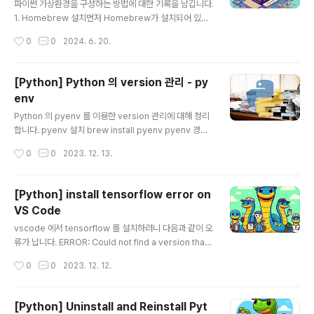
세지가 나온다면 이미지 하단의 설명과 같이 다음 명령을
파이썬 가상환경을 구성하는 방법에 대한 기록을 남깁니다.
실행합니다.python.exe -m pip install --upgrade pi
1. Homebrew 설치먼저 Homebrew가 설치되어 있어
p2. 가상환경 생성Python 가상환경을 생성하기 위해 Po
야 합니다. Homebrew는 macOS에서 소프트웨어 패키
작성시간
0
0
2024. 6. 20.
wershell..
지를 관리하기 위한 훌륭한 도구입니다. Homebrew가
설치되어 있지 않다면, 터미널을 열고 아래 명령어를 입력
하여 Homebrew를 설치합니다:/bin/bash -c "$(curl
[Python] Python 의 version 관리 - py
-fsSL https://raw.githubusercontent.com/Home
env
brew/install/HEAD/install.sh)"2. pyenv와 pyenv-
글 내용
virtualenv 설치Homebrew를 사용하여 pyenv와 py
Python 의 pyenv 를 이용한 version 관리에 대해 정리
env-virtualenv를 설치합니다. 터미널에서 다음 명령어
합니다. pyenv 설치 brew install pyenv pyenv 경로
를 실행합니다:brew install pyenvbrew inst..
설정 echo 'export PYENV_ROOT="$HOME/.pyen
작성시간
0
0
2023. 12. 13.
v"' >> ~/.zshrc echo 'export PATH="$PYENV_RO
OT/bin:$PATH"' >> ~/.zshrc echo 'eval "$(pyenv
init -)"' >> ~/.zshrc source ~/.zshrc 설치할 수 있는
[Python] install tensorflow error on
Python List pyenv install --list Python 설치 pyenv
VS Code
install 3.12.0 설치되어 있는 Python List pyenv vers
글 내용
ions mkdir {project_name} cd {project_name} p
vscode 에서 tensorflow 를 설치하려니 다음과 같이 오
ye..
류가 납니다. ERROR: Could not find a version that
satisfies the requirement tensorflow (from versi
작성시간
0
0
2023. 12. 12.
ons: none) ERROR: No matching distribution fou
nd for tensorflow 찾아보니 Python 버전을 맞춰줘야
하는 군요. 3.9~3.11 까지네요. 3.11.0 보다 아래 버전을
[Python] Uninstall and Reinstall Pyt
설치해야합니다. 3.10 을 설치하겠습니다. 이제 tensorfl