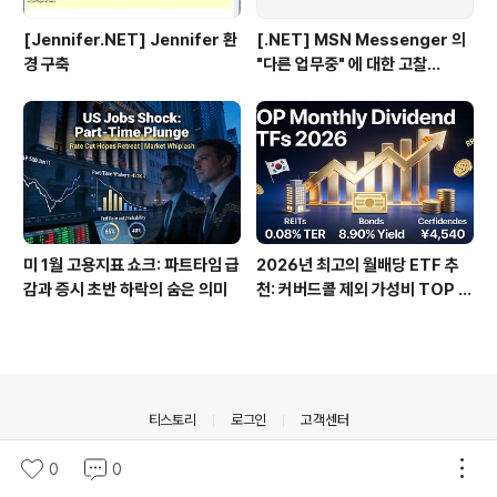
[Jennifer.NET] Jennifer 환
[.NET] MSN Messenger 의
경 구축
"다른 업무중" 에 대한 고찰...
미 1월 고용지표 쇼크: 파트타임 급
2026년 최고의 월배당 ETF 추
감과 증시 초반 하락의 숨은 의미
천: 커버드콜 제외 가성비 TOP 3
0
의안내
티스토리
로그인
고객센터
© Daum Corp.
0
0