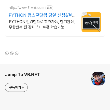
http://www.컴스쿨.com
광고
PYTHON 컴스쿨닷컴 당일 신청&결제
시 기프티콘!
PYTHON 인강만으로 합격가능, 단기완성,
무한반복 전 강좌 스마트폰 학습가능
(새창열림)
로그 정보
Jump To VB.NET
구독하기