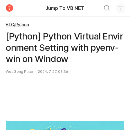
검색하기
Jump To VB.NET
티스토리
ETC/Python
[Python] Python Virtual Envir
onment Setting with pyenv-
win on Window
WooGong Peter
2024. 7. 27. 03:36