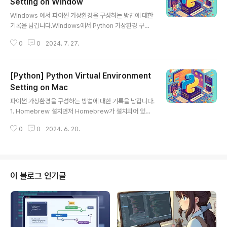
로 저장하는 방법과, 작업 시 유의할 점들을 정리해보았습
Setting on Window
글 내용
니다.requirements.txt란 무엇인가요?requirements.
Windows 에서 파이썬 가상환경을 구성하는 방법에 대한
txt는 Python 프로젝트에서 필요한 Package와 그 Ver
기록을 남깁니다.Windows에서 Python 가상환경 구성
sion을 기록해 두는 표준 파일입니다. 이 파일을 통해 다른
하기Python 개발을 하다 보면 프로젝트마다 다른 패키지
개발자나 ..
0
0
2024. 7. 27.
버전이 필요할 때가 있다. 이를 관리하기 위해 Python 가
상환경을 사용하는 것이 좋습니다. 이번 포스트에서는 Wi
ndows에서 Python 가상환경을 구성하고 사용하는 방법
[Python] Python Virtual Environment
을 단계별로 진행해 봅니다. 1. Python pip Upgrade pi
p install --upgrade pipupgrade 중 위와 같은 오류메
Setting on Mac
글 내용
세지가 나온다면 이미지 하단의 설명과 같이 다음 명령을
파이썬 가상환경을 구성하는 방법에 대한 기록을 남깁니다.
실행합니다.python.exe -m pip install --upgrade pi
1. Homebrew 설치먼저 Homebrew가 설치되어 있어
p2. 가상환경 생성Python 가상환경을 생성하기 위해 Po
야 합니다. Homebrew는 macOS에서 소프트웨어 패키
wershell..
0
0
2024. 6. 20.
지를 관리하기 위한 훌륭한 도구입니다. Homebrew가
설치되어 있지 않다면, 터미널을 열고 아래 명령어를 입력
하여 Homebrew를 설치합니다:/bin/bash -c "$(curl
-fsSL https://raw.githubusercontent.com/Home
brew/install/HEAD/install.sh)"2. pyenv와 pyenv-
이 블로그 인기글
virtualenv 설치Homebrew를 사용하여 pyenv와 py
env-virtualenv를 설치합니다. 터미널에서 다음 명령어
를 실행합니다:brew install pyenvbrew inst..