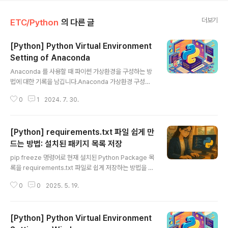
더보기
ETC/Python
의 다른 글
[Python] Python Virtual Environment
Setting of Anaconda
글 내용
Anaconda 를 사용할 때 파이썬 가상환경을 구성하는 방
법에 대한 기록을 남깁니다.Anaconda 가상환경 구성하
기Python을 배우거나 데이터를 다루는 일을 하다 보면 다
0
1
2024. 7. 30.
양한 프로젝트마다 다른 패키지와 라이브러리를 사용할 필
요가 생깁니다. 이때 가상환경을 사용하면 프로젝트별로
독립적인 환경을 구성할 수 있어 매우 유용합니다. Anaco
[Python] requirements.txt 파일 쉽게 만
nda는 이러한 가상환경을 쉽게 관리할 수 있는 도구를 제
공합니다. 이번 포스트에서는 Anaconda를 이용해 가상
드는 방법: 설치된 패키지 목록 저장
글 내용
환경을 구성하는 방법을 단계별로 자세히 설명하겠습니다.
pip freeze 명령어로 현재 설치된 Python Package 목
1. Anaconda 설치하기먼저, Anaconda를 설치해야 합
록을 requirements.txt 파일로 쉽게 저장하는 방법을 소
니다. Anaconda는 공식 웹사이트에서 다운로드할 수 있
개합니다.Python 프로젝트를 진행하다 보면, 현재 설치된
습니다.Anaconda 공식사이트의 DownLoad Page로
0
0
2025. 5. 19.
Package 목록을 다른 환경에서도 똑같이 재현하고 싶을
이동합니다.본인 ..
때가 많습니다. 이럴 때 가장 많이 사용하는 방법이 바로 r
equirements.txt 파일을 만드는 것입니다. 이번 글에서
[Python] Python Virtual Environment
는 현재 설치된 Package들을 requirements.txt 파일