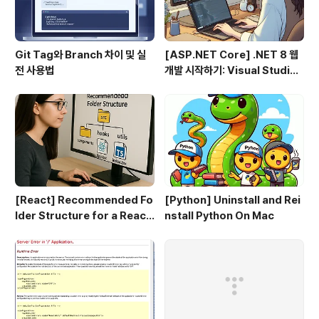
Git Tag와 Branch 차이 및 실
[ASP.NET Core] .NET 8 웹
전 사용법
개발 시작하기: Visual Studio
2022 & VS Code로 MVC 프
로젝트 만들기 (1편)
[React] Recommended Fo
[Python] Uninstall and Rei
lder Structure for a React
nstall Python On Mac
+ TypeScript Project