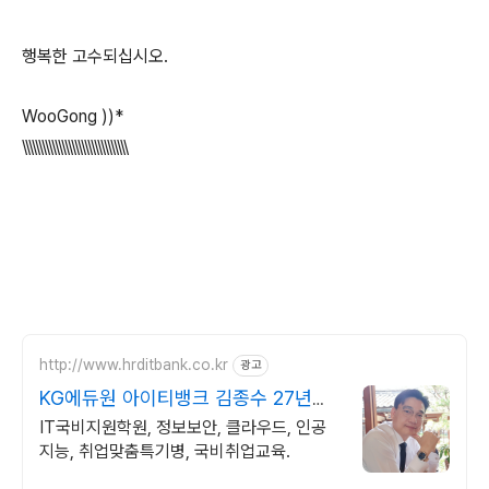
행복한 고수되십시오.
WooGong ))*
\\\\\\\\\\\\\\\\\\\\\\\\\\\\\\\\
http://www.hrditbank.co.kr
광고
KG에듀원 아이티뱅크 김종수 27년경
력전문가 IT취업상담
IT국비지원학원, 정보보안, 클라우드, 인공
지능, 취업맞춤특기병, 국비취업교육.