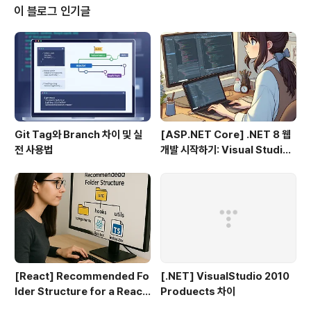
통해 설치한 파이썬 3를 깔끔하게 삭제하는 방법에 대한
이 블로그 인기글
포스팅입니다. ... blog.naver.com 위 사이트를 참고해서
삭제를 합니다. 따라하면서 기록하므로 오류가 생기면 ㅋ
ㅋ 대략 난감하겠지만 뭐.. 기록이니까... ㅎㅎ (성공하면 글
상단에 성공이라고 적어두겠습니다.) 1. 설치..
Git Tag와 Branch 차이 및 실
[ASP.NET Core] .NET 8 웹
전 사용법
개발 시작하기: Visual Studio
2022 & VS Code로 MVC 프
로젝트 만들기 (1편)
[React] Recommended Fo
[.NET] VisualStudio 2010
lder Structure for a React
Produects 차이
+ TypeScript Project