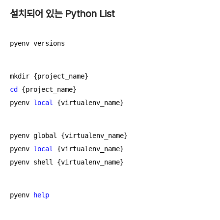
설치되어 있는 Python List
pyenv versions
cd
 {project_name}

pyenv 
local
 {virtualenv_name}
pyenv global {virtualenv_name}

pyenv 
local
 {virtualenv_name}

pyenv shell {virtualenv_name}
pyenv 
help