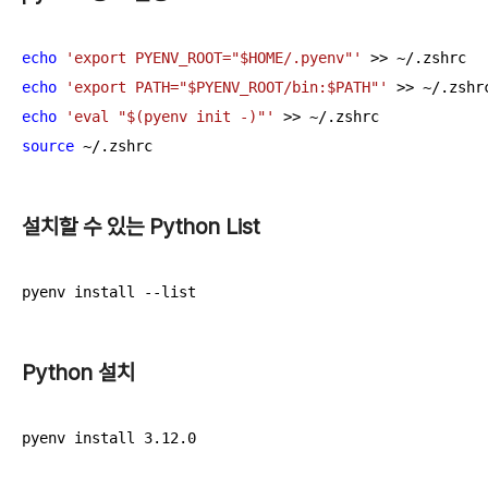
echo
'export PYENV_ROOT="$HOME/.pyenv"'
echo
'export PATH="$PYENV_ROOT/bin:$PATH"'
echo
'eval "$(pyenv init -)"'
source
 ~/.zshrc
설치할 수 있는 Python List
pyenv install --list
Python 설치
pyenv install 3.12.0