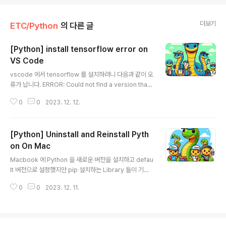
더보기
ETC/Python
의 다른 글
[Python] install tensorflow error on
VS Code
글 내용
vscode 에서 tensorflow 를 설치하려니 다음과 같이 오
류가 납니다. ERROR: Could not find a version that
satisfies the requirement tensorflow (from versi
0
0
2023. 12. 12.
ons: none) ERROR: No matching distribution fou
nd for tensorflow 찾아보니 Python 버전을 맞춰줘야
하는 군요. 3.9~3.11 까지네요. 3.11.0 보다 아래 버전을
[Python] Uninstall and Reinstall Pyth
설치해야합니다. 3.10 을 설치하겠습니다. 이제 tensorfl
ow 를 설치해 봅니다. 설치됐네요. vs code 에서도 잘 되
on On Mac
글 내용
네요... ^___________________^ 행복한 고수되세요~ Wo
Macbook 에 Python 을 새로운 버전을 설치하고 defau
oGong ))* \\\\\\\\\\\\\\\\\\\\\..
lt 버전으로 설정했지만 pip 설치하는 Library 들이 기존
의 version 에 설치되는 상황이라 Python 공식 Site 에
0
0
2023. 12. 11.
서 설치한 새로운 버전을 깨끗하게 지우고 brew 를 통해
서 다시 설치하려고 합니다. 먼저 깨끗하게 지우는 작업을
할텐데 그 절차를 기록합니다. 맥북에 설치한 파이썬 3 깔
끔하게 삭제하는 방법 맥북에서 파이썬 공식 웹사이트를