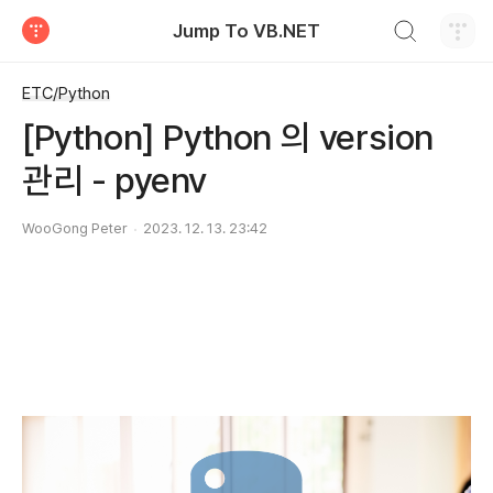
검색하기
Jump To VB.NET
티스토리
ETC/Python
[Python] Python 의 version
관리 - pyenv
WooGong Peter
2023. 12. 13. 23:42