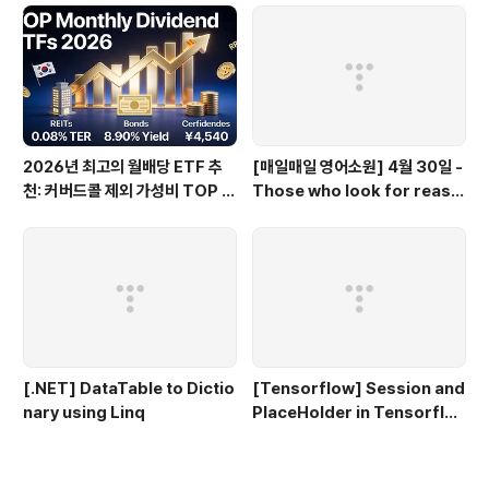
2026년 최고의 월배당 ETF 추
[매일매일 영어소원] 4월 30일 -
천: 커버드콜 제외 가성비 TOP 3
Those who look for reaso
0
ns to hate miss opportunit
ies to love.
[.NET] DataTable to Dictio
[Tensorflow] Session and
nary using Linq
PlaceHolder in Tensorflo
w 2.0