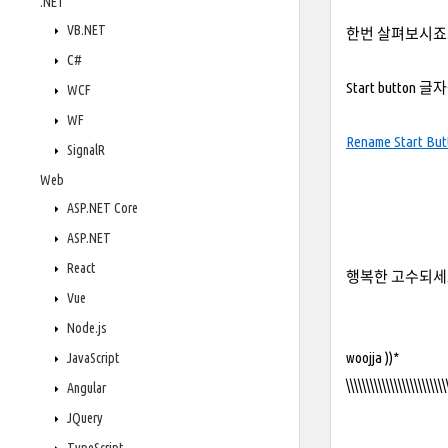
.NET
VB.NET
한번 살펴보시죠. 
C#
Start butto
WCF
WF
Rename Start But
SignalR
Web
ASP.NET Core
ASP.NET
React
행복한 고수되세요
Vue
Node.js
woojja ))*
JavaScript
\\\\\\\\\\\\\\\\\\\\\\\\\
Angular
JQuery