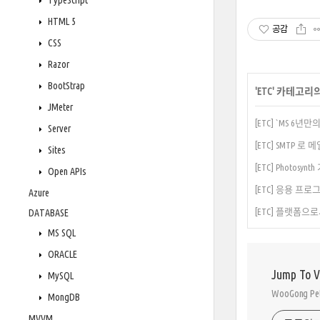
TypeScript
HTML 5
공감
CSS
Razor
BootStrap
'
ETC
' 카테고리
JMeter
[ETC] `MS 
Server
[ETC] SMTP 
Sites
[ETC] Photosyn
Open APIs
[ETC] 응용 프
Azure
[ETC] 플랫폼으로
DATABASE
MS SQL
ORACLE
Jump To 
MySQL
WooGong 
MongDB
MVVM