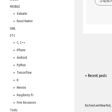
구독하
MOBILE
Xamarin
React Native
XML
ETC
C, C++
iPhone
Android
Python
Tensorflow
+ Recent posts
R
Nevron
Raspberry Pi
Free Resources
Rss Feed
and
New Post
,
Tools