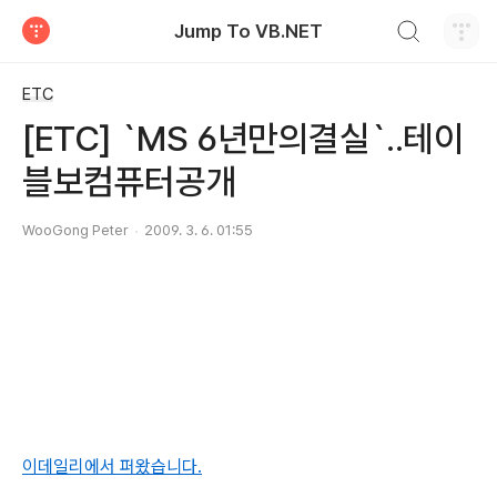
검색하기
Jump To VB.NET
티스토리
ETC
[ETC] `MS 6년만의결실`..테이
블보컴퓨터공개
WooGong Peter
2009. 3. 6. 01:55
이데일리에서 퍼왔습니다.