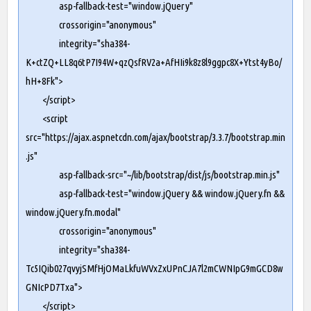
asp-fallback-test="window.jQuery"
crossorigin="anonymous"
integrity="sha384-
K+ctZQ+LL8q6tP7I94W+qzQsfRV2a+AfHIi9k8z8l9ggpc8X+Ytst4yBo/
hH+8Fk">
</script>
<script
src="
https://ajax.aspnetcdn.com/ajax/bootstrap/3.3.7/bootstrap.min
.js
"
asp-fallback-src="~/lib/bootstrap/dist/js/bootstrap.min.js"
asp-fallback-test="window.jQuery && window.jQuery.fn &&
window.jQuery.fn.modal"
crossorigin="anonymous"
integrity="sha384-
Tc5IQib027qvyjSMfHjOMaLkfuWVxZxUPnCJA7l2mCWNIpG9mGCD8w
GNIcPD7Txa">
</script>