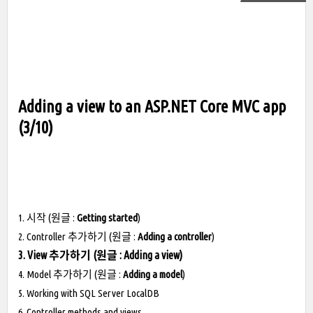
Adding a view to an ASP.NET Core MVC app
(3/10)
1. 시작 (원글 :
Getting started
)
2. Controller 추가하기 (원글 :
Adding a controller
)
3. View 추가하기
(
원글 :
Adding a view
)
4. Model 추가하기 (원글 :
Adding a model
)
5. Working with SQL Server LocalDB
6. Controller methods and views