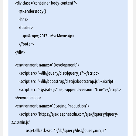
<div class="container body-content">
@RenderBody()
<hr />
<footer>
<p>&copy; 2017 - MvcMovie</p>
</footer>
</div>
<environment names="Development">
<script src="~/lib/jquery/dist/jquery.js"></script>
<script src="~/lib/bootstrap/dist/js/bootstrap.js"></script>
<script src="~/js/site.js" asp-append-version="true"></script>
</environment>
<environment names="Staging,Production">
<script src="
https://ajax.aspnetcdn.com/ajax/jquery/jquery-
2.2.0.min.js
"
asp-fallback-src="~/lib/jquery/dist/jquery.min.js"