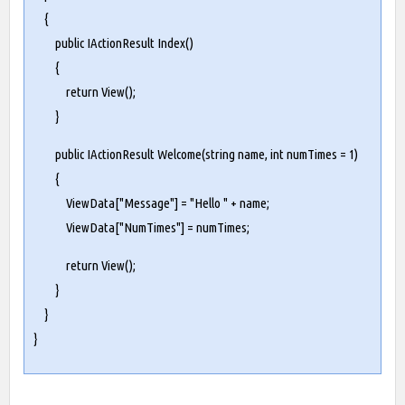
{
public IActionResult Index()
{
return View();
}
public IActionResult Welcome(string name, int numTimes = 1)
{
ViewData["Message"] = "Hello " + name;
ViewData["NumTimes"] = numTimes;
return View();
}
}
}