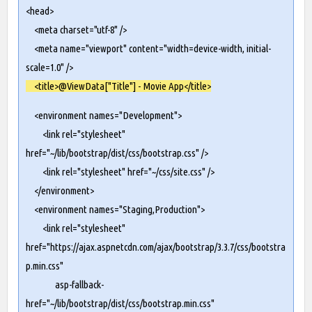
<head>
<meta charset="utf-8" />
<meta name="viewport" content="width=device-width, initial-
scale=1.0" />
<title>@ViewData["Title"] - Movie App</title>
<environment names="Development">
<link rel="stylesheet"
href="~/lib/bootstrap/dist/css/bootstrap.css" />
<link rel="stylesheet" href="~/css/site.css" />
</environment>
<environment names="Staging,Production">
<link rel="stylesheet"
href="
https://ajax.aspnetcdn.com/ajax/bootstrap/3.3.7/css/bootstra
p.min.css
"
asp-fallback-
href="~/lib/bootstrap/dist/css/bootstrap.min.css"