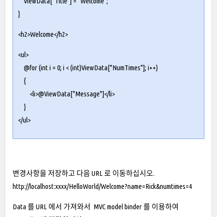
ViewData["Title"] = "Welcome";
}
<h2>Welcome</h2>
<ul>
@for (int i = 0; i < (int)ViewData["NumTimes"]; i++)
{
<li>@ViewData["Message"]</li>
}
</ul>
변경사항을 저장하고 다음 URL 로 이동하십시오.
http://localhost:xxxx/HelloWorld/Welcome?name=Rick&numtimes=4
Data 를 URL 에서 가져와서 MVC model binder 를 이용하여