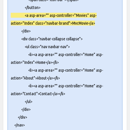
</button>
<a asp-area="" asp-controller="Movies" asp-
action="Index" class="navbar-brand">MvcMovie</a>
</div>
<div class="navbar-collapse collapse">
<ul class="nav navbar-nav">
<li><a asp-area="" asp-controller="Home" asp-
action="Index">Home</a></li>
<li><a asp-area="" asp-controller="Home" asp-
action="About">About</a></li>
<li><a asp-area="" asp-controller="Home" asp-
action="Contact">Contact</a></li>
</ul>
</div>
</div>
</nav>