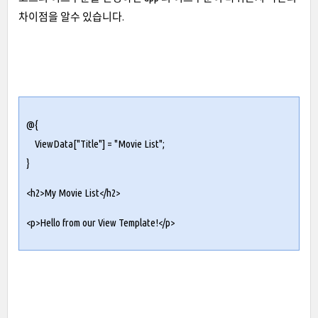
차이점을 알수 있습니다.
@{
ViewData["Title"] = "Movie List";
}
<h2>My Movie List</h2>
<p>Hello from our View Template!</p>