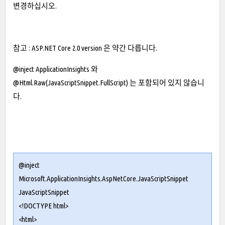
변경하십시오.
참고 : ASP.NET Core 2.0 version 은 약간 다릅니다.
@inject ApplicationInsights 와
@Html.Raw(JavaScriptSnippet.FullScript) 는 포함되어 있지 않습니
다.
@inject
Microsoft.ApplicationInsights.AspNetCore.JavaScriptSnippet
JavaScriptSnippet
<!DOCTYPE html>
<html>