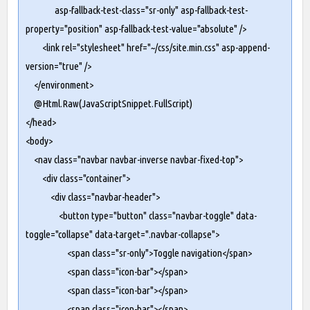
asp-fallback-test-class="sr-only" asp-fallback-test-
property="position" asp-fallback-test-value="absolute" />
<link rel="stylesheet" href="~/css/site.min.css" asp-append-
version="true" />
</environment>
@Html.Raw(JavaScriptSnippet.FullScript)
</head>
<body>
<nav class="navbar navbar-inverse navbar-fixed-top">
<div class="container">
<div class="navbar-header">
<button type="button" class="navbar-toggle" data-
toggle="collapse" data-target=".navbar-collapse">
<span class="sr-only">Toggle navigation</span>
<span class="icon-bar"></span>
<span class="icon-bar"></span>
<span class="icon-bar"></span>