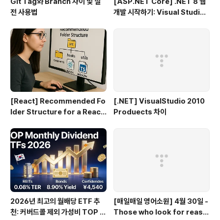
Git Tag와 Branch 차이 및 실
[ASP.NET Core] .NET 8 웹
전 사용법
개발 시작하기: Visual Studio
2022 & VS Code로 MVC 프
로젝트 만들기 (1편)
[React] Recommended Fo
[.NET] VisualStudio 2010
lder Structure for a React
Produects 차이
+ TypeScript Project
2026년 최고의 월배당 ETF 추
[매일매일 영어소원] 4월 30일 -
천: 커버드콜 제외 가성비 TOP 3
Those who look for reaso