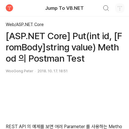
검색하기
Jump To VB.NET
티스토리
Web/ASP.NET Core
[ASP.NET Core] Put(int id, [F
romBody]string value) Meth
od 의 Postman Test
WooGong Peter
2018. 10. 17. 18:51
REST API 의 예제를 보면 여러 Parameter 를 사용하는 Metho