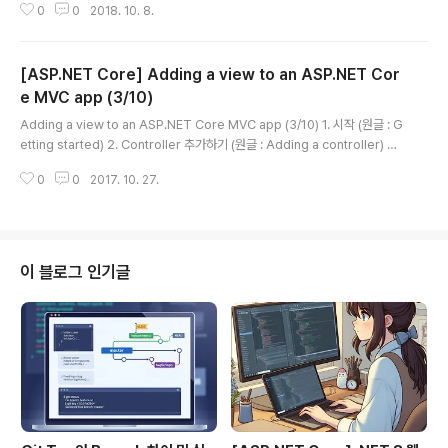
0
0
2018. 10. 8.
Configuration { get; set; } public Startup(IConfigu
ration configuration) { Configuration = configurat
ion; } // This method gets called by the runtime.
[ASP.NET Core] Adding a view to an ASP.NET Cor
Use this method to add services to the containe
r. // For more information on how to configure yo
e MVC app (3/10)
글 내용
ur application, visit htt..
Adding a view to an ASP.NET Core MVC app (3/10) 1. 시작 (원글 : G
etting started) 2. Controller 추가하기 (원글 : Adding a controller) 3.
View 추가하기 (원글 : Adding a view) 4. Model 추가하기 (원글 : Addin
0
0
2017. 10. 27.
g a model) 5. Working with SQL Server LocalDB 6. Controller met
hods and views 7. Adding Search 8. Adding a New Field 9. Addin
g Validation 10. Examining the Details and Delete methods 이 섹션
에서 여러분은 client 에 응답할 HTML 을 생..
이 블로그 인기글