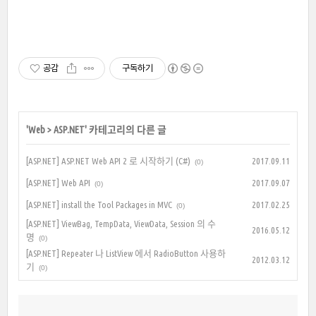
공감
구독하기
'
Web
>
ASP.NET
' 카테고리의 다른 글
[ASP.NET] ASP.NET Web API 2 로 시작하기 (C#)
2017.09.11
(0)
[ASP.NET] Web API
2017.09.07
(0)
[ASP.NET] install the Tool Packages in MVC
2017.02.25
(0)
[ASP.NET] ViewBag, TempData, ViewData, Session 의 수
2016.05.12
명
(0)
[ASP.NET] Repeater 나 ListView 에서 RadioButton 사용하
2012.03.12
기
(0)