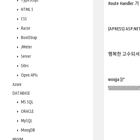
TypeScript
Route Handler
HTML 5
CSS
Razor
(APRESS) ASP.NE
BootStrap
JMeter
행복한 고수되셔요.
Server
Sites
Open APIs
woojja ))*
Azure
\\\\\\\\\\\\\\\\\\\\\\\\\
DATABASE
MS SQL
ORACLE
MySQL
MongDB
MVVM