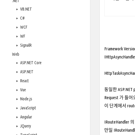
.NET
VB.NET
C#
WCF
WF
SignalR
Framework Ver
Web
IHttpAsyncHa
ASP.NET Core
ASP.NET
HttpTaskAsyncH
React
동일한 ASP.NET 
Vue
Request 가 들어오
Node.js
이 단계에서 route
JavaScript
Angular
IRouteHandle
JQuery
만일 IRouteHand