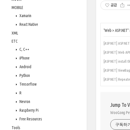
공감
MOBILE
Xamarin
React Native
'
Web
>
ASP.NET
XML
ETC
[ASP.NET] ASP.N
C, C++
[ASP.NET] Web API
iPhone
[ASP.NET] install 
Android
[ASP.NET] ViewBa
Python
[ASP.NET] Repea
Tensorflow
R
Nevron
Jump To 
Raspberry Pi
WooGong 
Free Resources
구독하
Tools