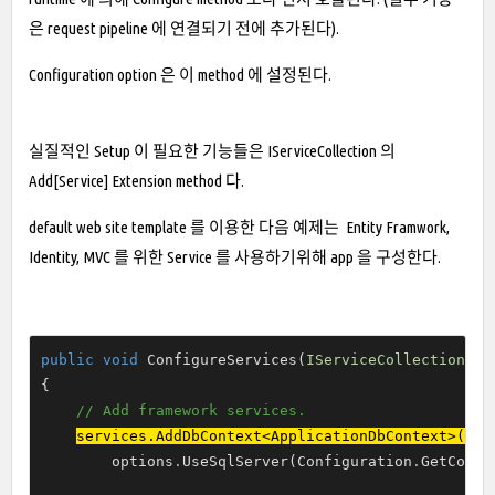
은 request pipeline 에 연결되기 전에 추가된다).
Configuration option
은 이 method 에 설정된다.
실질적인 Setup 이 필요한 기능들은 IServiceCollection 의
Add[Service] Extension method 다.
default web site template 를 이용한 다음 예제는 Entity Framwork,
Identity, MVC 를 위한 Service 를 사용하기위해 app 을 구성한다.
public
void
 ConfigureServices(
IServiceCollection
 se
{

// Add framework services.
services
.
AddDbContext<ApplicationDbContext>(opt
        options
.
UseSqlServer(Configuration
.
GetConne