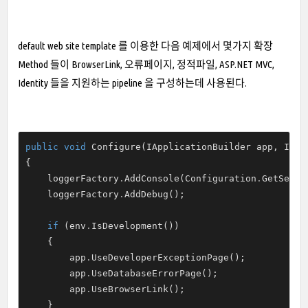
default web site template 를 이용한 다음 예제에서 몇가지 확장
Method 들이 BrowserLink, 오류페이지, 정적파일, ASP.NET MVC,
Identity 들을 지원하는 pipeline 을 구성하는데 사용된다.
public
void
 Configure(IApplicationBuilder app, IHos
{

    loggerFactory
.
AddConsole(Configuration
.
GetSecti
    loggerFactory
.
AddDebug();

if
 (env
.
IsDevelopment())

    {

        app
.
UseDeveloperExceptionPage();

        app
.
UseDatabaseErrorPage();

        app
.
UseBrowserLink();

    }
