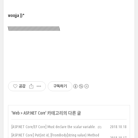
woojja ))*
\\\\\\\\\\\\\\\\\\\\\\\\\\\\\\\\\\\\\\\\\\
공감
구독하기
'
Web
>
ASP.NET Core
' 카테고리의 다른 글
[ASP.NET Core/EF Core] Must declare the scalar variable.
2018.10.18
(0)
[ASP.NET Core] Put(int id, [FromBody]string value) Method
2018.10.17