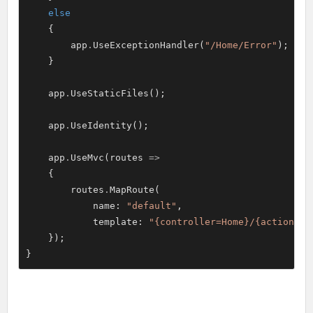
else
    {

        app
.
UseExceptionHandler(
"/Home/Error"
);

    }

    app
.
UseStaticFiles();

    app
.
UseIdentity();

    app
.
UseMvc(routes 
=>
    {

        routes
.
MapRoute(

            name: 
"default"
,

            template: 
"{controller=Home}/{action=In
    });

}