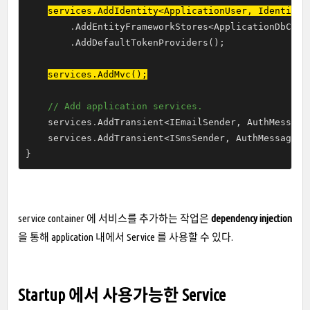
services
.
AddIdentity<ApplicationUser, IdentityR
.
AddEntityFrameworkStores<ApplicationDbConte
.
AddDefaultTokenProviders();

services
.
AddMvc();
// Add application services.
    services
.
AddTransient<IEmailSender, AuthMessageS
    services
.
AddTransient<ISmsSender, AuthMessageSen
}
service container 에 서비스를 추가하는 작업은
dependency injection
을 통해 application 내에서 Service 를 사용할 수 있다.
Startup 에서 사용가능한 Service