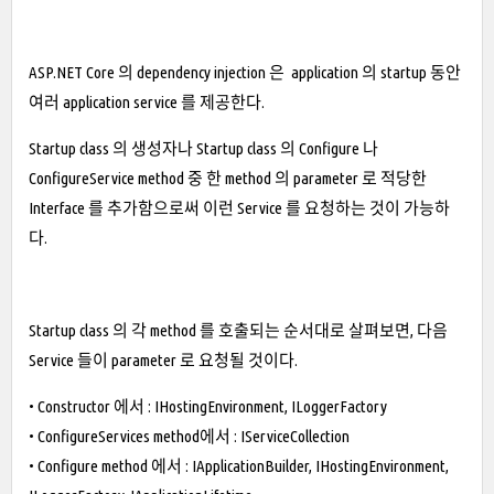
ASP.NET Core 의 dependency injection 은 application 의 startup 동안
여러 application service 를 제공한다.
Startup class 의 생성자나 Startup class 의 Configure 나
ConfigureService method 중 한 method 의 parameter 로 적당한
Interface 를 추가함으로써 이런 Service 를 요청하는 것이 가능하
다.
Startup class 의 각 method 를 호출되는 순서대로 살펴보면, 다음
Service 들이 parameter 로 요청될 것이다.
• Constructor 에서 : IHostingEnvironment, ILoggerFactory
• ConfigureServices method에서 : IServiceCollection
• Configure method 에서 : IApplicationBuilder, IHostingEnvironment,