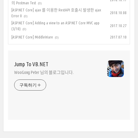
의 Postman Test
(0)
[ASP.NET Core] ajax 를 이용한 RestAPI 호출시 발생한 ajax
2018.10.08
Error 0
(0)
[ASP.NET Core] Adding a view to an ASP.NET Core MVC app
2017.10.27
(3/10)
(0)
[ASP.NET Core] MiddleWare
2017.07.10
(0)
Jump To VB.NET
WooGong Peter 님의 블로그입니다.
구독하기