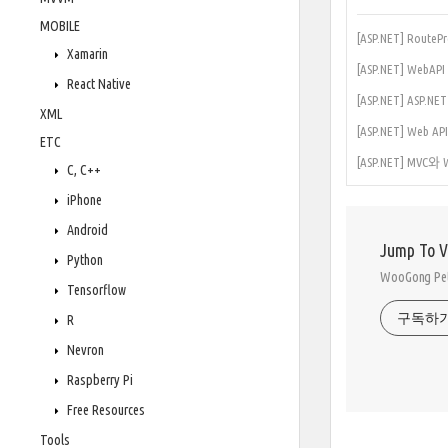
MOBILE
[ASP.NET] Rout
Xamarin
[ASP.NET] WebA
React Native
[ASP.NET] ASP.N
XML
[ASP.NET] Web API
ETC
[ASP.NET] MVC
C, C++
iPhone
Android
Jump To 
Python
WooGong 
Tensorflow
구독하
R
Nevron
Raspberry Pi
Free Resources
Tools