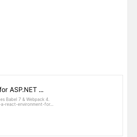
Setting up an ES6 Environment for ASP.NET MVC 5
ses Babel 7 & Webpack 4.
p-a-react-environment-for…