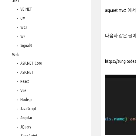
.NET
VB.NET
asp.net mvc5
C#
WCF
다음과 같은 글이
WF
SignalR
Web
https://sung.code
ASP.NET Core
ASP.NET
React
Vue
Node.js
JavaScript
Angular
JQuery