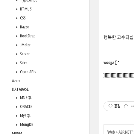
TypeScript
HTML 5
CSS
Razor
BootStrap
행복한 고수되십
JMeter
Server
woojja ))*
Sites
Open APIs
]]]]]]]]]]]]]]]]]]]]]]]]]
Azure
DATABASE
MS SQL
공감
ORACLE
MySQL
MongDB
'
Web
>
ASP.NET
MVVM