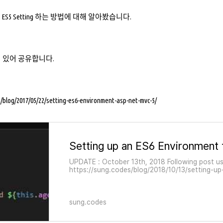
 에서 ES5 Setting 하는 방법에 대해 알아봤습니다.
 있어 공유합니다.
s/blog/2017/05/22/setting-es6-environment-asp-net-mvc-5/
UPDATE : October 13th, 2018 Following post u
https://sung.codes/blog/2018/10/13/setting-u
sung.codes