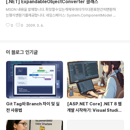
[.NET] ExpandableObjectConverter 클래스
ㅡㅡ' 찾다찾다 이런게 있더군요... DataGridView 컨트
글 내용
롤에 GetColumnDisplayRectangle 라는 메소드가 있
MSDN 내용을 발췌합니다. 확장할수있는개체와여러가지다른표현간에변환하
더라고요. Rectangle 을 반환하는... 내가 찾고 있던... 드
는형식변환기를제공합니다. 네임스페이스: System.ComponentModel 어
뎌 찾아냈습니다. 근데 뭐 이거 보다 더 좋은 방법이 있는
셈블리: System(system.dll) 구문 Visual Basic(선언) PublicClassExpa
거 아냐? ㅡㅡ' 하이간 이걸 쓰니 잘 되네요... Private Su
0
0
2009. 3. 6.
ndableObjectConverter Inherits TypeConverter Visual Basic(사용
b Data..
법) DiminstanceAs ExpandableObjectConverter C# publicclassE
xpandableObjectConverter : TypeConverter C++ publicref clas
sExpandableObjectConverter : public TypeConverter J# publicc
lassExpandableObjec..
이 블로그 인기글
Git Tag와 Branch 차이 및 실
[ASP.NET Core] .NET 8 웹
전 사용법
개발 시작하기: Visual Studio
2022 & VS Code로 MVC 프
로젝트 만들기 (1편)