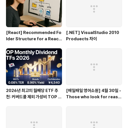
[React] Recommended Fo
[.NET] VisualStudio 2010
lder Structure for a React
Produects 차이
+ TypeScript Project
2026년 최고의 월배당 ETF 추
[매일매일 영어소원] 4월 30일 -
천: 커버드콜 제외 가성비 TOP 3
Those who look for reaso
0
ns to hate miss opportunit
ies to love.