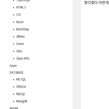
TypeScript
찾다찾다 이런게 
HTML 5
CSS
Razor
BootStrap
JMeter
Server
Sites
Open APIs
Azure
DATABASE
MS SQL
ORACLE
MySQL
MongDB
MVVM