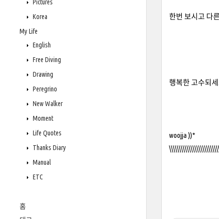
Pictures
한번 보시고 다른
Korea
My Life
English
Free Diving
Drawing
행복한 고수되세요..
Peregrino
New Walker
Moment
Life Quotes
woojja ))*
Thanks Diary
\\\\\\\\\\\\\\\\\\\\\\\\\
Manual
ETC
홈