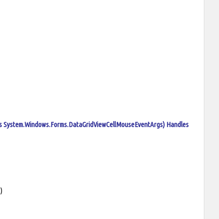
 As System.Windows.Forms.DataGridViewCellMouseEventArgs) Handles
)