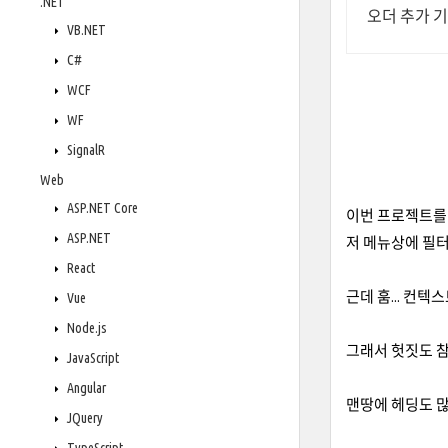
.NET
오더 추가 
VB.NET
C#
WCF
WF
SignalR
Web
ASP.NET Core
이번 프로젝트를 하면
ASP.NET
저 메뉴상에 필터링
React
근데 훔... 컨
Vue
Node.js
그래서 헛짓도 참
JavaScript
Angular
맨땅에 헤딩도 많이
JQuery