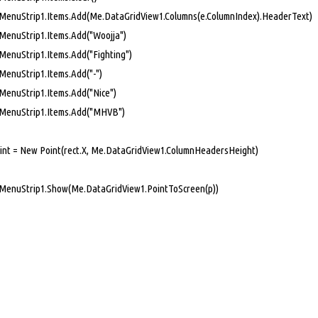
trip1.Items.Add(Me.DataGridView1.Columns(e.ColumnIndex).HeaderText)
Strip1.Items.Add("Woojja")
Strip1.Items.Add("Fighting")
Strip1.Items.Add("-")
Strip1.Items.Add("Nice")
uStrip1.Items.Add("MHVB")
= New Point(rect.X, Me.DataGridView1.ColumnHeadersHeight)
Strip1.Show(Me.DataGridView1.PointToScreen(p))