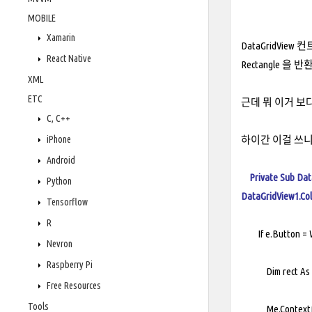
MOBILE
Xamarin
DataGridView
React Native
Rectangle 을
XML
ETC
근데 뭐 이거 보다
C, C++
iPhone
하이간 이걸 쓰니 
Android
Private Sub Da
Python
DataGridView1.Co
Tensorflow
R
If e.Button = W
Nevron
Raspberry Pi
Dim rect As Rec
Free Resources
Tools
Me.ContextMenu