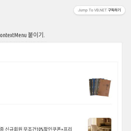
Jump To VB.NET
구독하기
에 ContextMenu 붙이기.
행중 신규회원 무조건10%할인쿠폰+프리