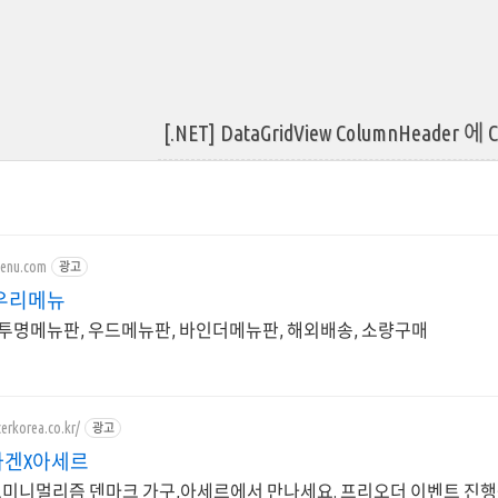
[.NET] DataGridView ColumnHeader 
menu.com
광고
우리메뉴
투명메뉴판, 우드메뉴판, 바인더메뉴판, 해외배송, 소량구매
erkorea.co.kr/
광고
겐X아세르
트미니멀리즘 덴마크 가구,아세르에서 만나세요. 프리오더 이벤트 진