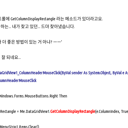
 컨트롤에 GetColumnDisplayRectangle 라는 메소드가 있더라고요.
 반환하는... 내가 찾고 있던... 드뎌 찾아냈습니다.
 더 좋은 방법이 있는 거 아냐? ㅡㅡ'
잘 되네요...
taGridView1_ColumnHeaderMouseClick(ByVal sender As System.Object, ByVal e
lumnHeaderMouseClick
indows.Forms.MouseButtons.Right Then
tangle = Me.DataGridView1.
GetColumnDisplayRectangle
(e.ColumnIndex, True
Strip1.Items.Clear()