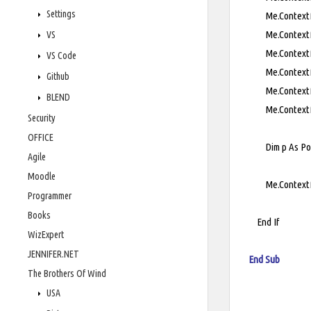
Settings
Me.ContextMenuS
Me.ContextMenu
VS
Me.ContextMenu
VS Code
Me.ContextMenu
Github
Me.ContextMenu
BLEND
Me.ContextMen
Security
OFFICE
Dim p As Point 
Agile
Moodle
Me.ContextMenu
Programmer
Books
End If
WizExpert
JENNIFER.NET
End Sub
The Brothers Of Wind
USA