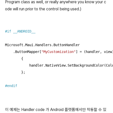
Program class as well, or really anywhere you know your c
ode will run prior to the control being used.)
#
if
 __ANDROID__
Microsoft.Maui.Handlers.ButtonHandler

    .ButtonMapper[
"MyCustomization"
] = (handler, view)
        {

            handler.NativeView.SetBackgroundColor(Colo
        };

#
endif
이 예제는 Handler code 가 Android 플랫폼에서만 작동할 수 있