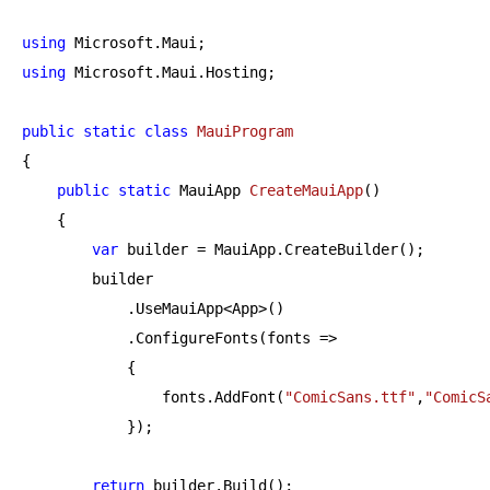
using
using
 Microsoft.Maui.Hosting;

public
static
class
MauiProgram
{

public
static
 MauiApp 
CreateMauiApp
(
)
    {

var
 builder = MauiApp.CreateBuilder();

        builder

            .UseMauiApp<App>()

            .ConfigureFonts(fonts =>

            {

                fonts.AddFont(
"ComicSans.ttf"
,
"ComicS
            });

return
 builder.Build();
