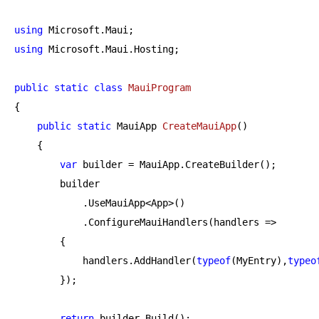
using
using
 Microsoft.Maui.Hosting;

public
static
class
MauiProgram
{

public
static
 MauiApp 
CreateMauiApp
(
)
    {

var
 builder = MauiApp.CreateBuilder();

        builder

            .UseMauiApp<App>()

            .ConfigureMauiHandlers(handlers =>

        {

            handlers.AddHandler(
typeof
(MyEntry),
typeo
        });

return
 builder.Build();
