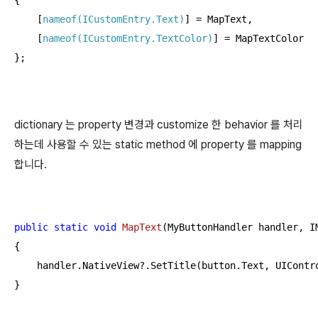
{

    [
nameof(ICustomEntry.Text)
] = MapText,

    [
nameof(ICustomEntry.TextColor)
] = MapTextColor

};
dictionary 는 property 변경과 customize 한 behavior 를 처리
하는데 사용할 수 있는 static method 에 property 를 mapping
합니다.
public
static
void
MapText
(
MyButtonHandler handler, I
{

    handler.NativeView?.SetTitle(button.Text, UIContro
}