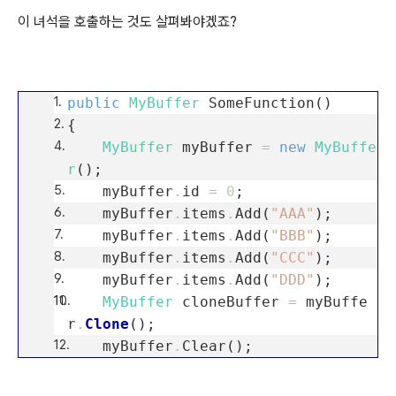
0
; }
이 녀석을 호출하는 것도 살펴봐야겠죠?
}
public
void
Clear()
{
public
MyBuffer
SomeFunction()
id
=
0
;
{
items
=
new
List
<
String
>
();
MyBuffer
myBuffer
=
new
MyBuffe
}
r
();
myBuffer
.
id
=
0
;
public
MyBuffer
Clone()
myBuffer
.
items
.
Add(
"AAA"
);
{
myBuffer
.
items
.
Add(
"BBB"
);
return
(
MyBuffer
)
this
.
Membe
myBuffer
.
items
.
Add(
"CCC"
);
rwiseClone();
myBuffer
.
items
.
Add(
"DDD"
);
}
MyBuffer
cloneBuffer
=
myBuffe
r
.
Clone
();
object
ICloneable
.
Clone()
myBuffer
.
Clear();
{
return
cloneBuffer;
return
Clone();
}