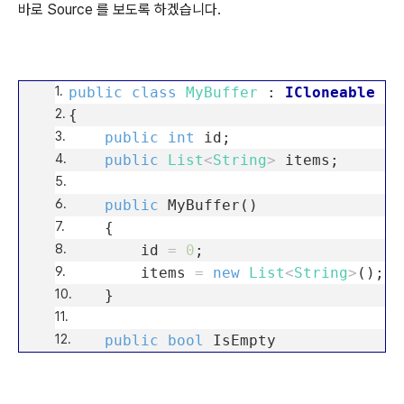
바로 Source 를 보도록 하겠습니다.
public
class
MyBuffer
:
ICloneable
{
public
int
id;
public
List
<
String
>
items;
public
MyBuffer()
{
id
=
0
;
items
=
new
List
<
String
>
();
}
public
bool
IsEmpty
{
get
{
return
items
.
Count
==