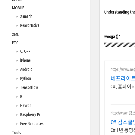
MOBILE
Understanding the
Xamarin
React Native
XML
woojja ))*
ETC
\\\\\\\\\\\\\\\\\\\\\\\\\
C, C++
iPhone
https://www.ne
Android
네프라이트
Python
C#, 홈페이
Tensorflow
R
Nevron
http://www.
Raspberry Pi
C# 컴스쿨
Free Resources
C# 1년 동영
Tools