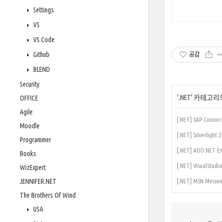
Settings
VS
VS Code
Github
공감
BLEND
Security
'
.NET
' 카테고리
OFFICE
Agile
[.NET] SAP Conn
Moodle
[.NET] Silverlig
Programmer
[.NET] ADO.NET En
Books
[.NET] VisualSt
WizExpert
JENNIFER.NET
[.NET] MSN Me
The Brothers Of Wind
USA