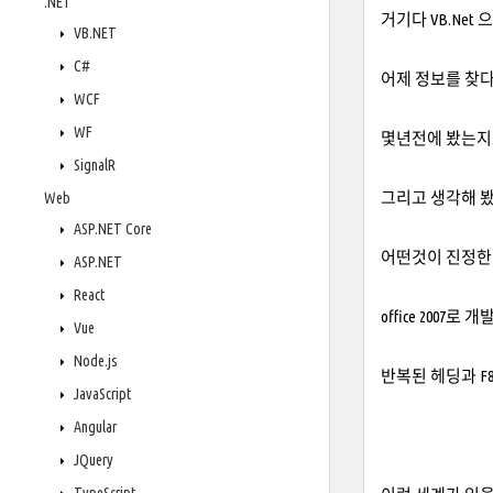
.NET
거기다 VB.Ne
VB.NET
C#
어제 정보를 찾다가.
WCF
WF
몇년전에 봤는지도
SignalR
그리고 생각해 
Web
ASP.NET Core
어떤것이 진정한 
ASP.NET
React
office 200
Vue
Node.js
반복된 헤딩과 F8
JavaScript
Angular
JQuery