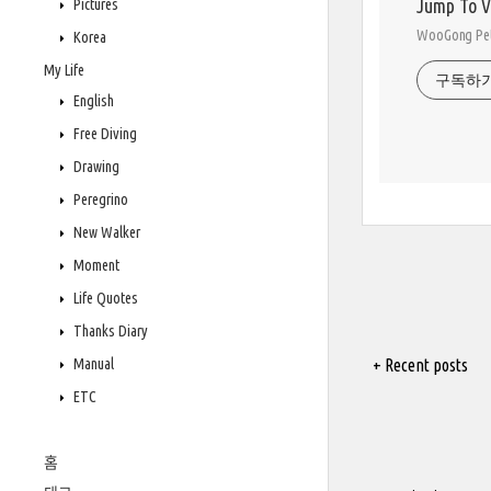
Jump To 
Pictures
WooGong 
Korea
My Life
구독하
English
Free Diving
Drawing
Peregrino
New Walker
Moment
Life Quotes
Thanks Diary
Manual
+ Recent posts
ETC
홈