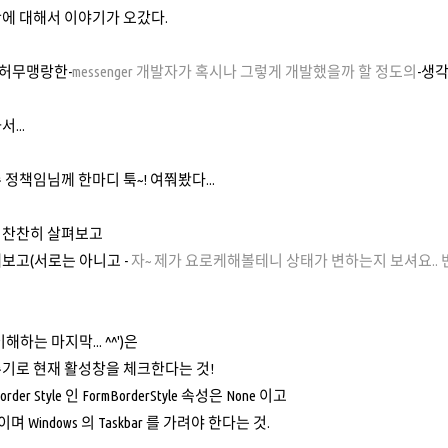
에 대해서 이야기가 오갔다.
.(허무맹랑한-
messenger 개발자가 혹시나 그렇게 개발했을까 할 정도의
-생각
...
 정책임님께 한마디 툭~! 여쭤봤다...
 찬찬히 살펴보고
보고(서로는 아니고 -
자~ 제가 요로케해볼테니 상태가 변하는지 보셔요.. 변
하는 마지막... ^^')은
기로 현재 활성창을 체크한다는 것!
er Style 인 FormBorderStyle 속성은 None 이고
ode 이며 Windows 의 Taskbar 를 가려야 한다는 것.