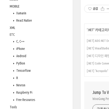
MOBILE
공감
Xamarin
React Native
XML
'
.NET
' 카테고리
ETC
[.NET] ADO.NET En
C, C++
[.NET] VisualSt
iPhone
Android
[.NET] 디자인 패
Python
[.NET] Code Conve
Tensorflow
[.NET] "Acropol
R
Nevron
Jump To 
Raspberry Pi
WooGong 
Free Resources
Tools
구독하