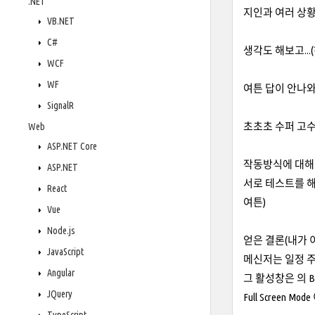
.NET
지인과 여러 상황
VB.NET
C#
생각도 해보고..
WCF
WF
여튼 답이 안나와서
SignalR
초초초 수퍼 고수
Web
ASP.NET Core
작동방식에 대해
ASP.NET
서로 테스트를 해
React
여튼)
Vue
Node.js
얻은 결론(내가 이해
JavaScript
메신저는 일정 주
Angular
그 활성창은 의 Bord
JQuery
Full Screen M