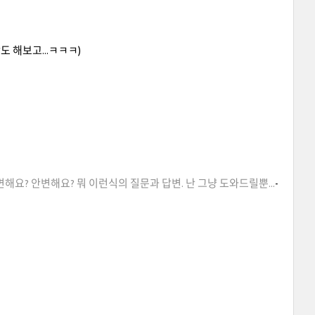
도 해보고...ㅋㅋㅋ)
해요? 안변해요? 뭐 이런식의 질문과 답변. 난 그냥 도와드릴뿐...
-