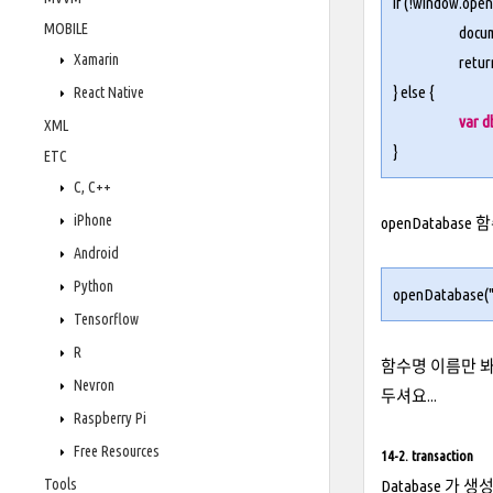
if (!
window.ope
MOBILE
docu
Xamarin
retur
} else {
React Native
var 
XML
}
ETC
C, C++
iPhone
openDatabas
Android
Python
openDatabase("
Tensorflow
R
함수명 이름만 봐서
Nevron
두셔요...
Raspberry Pi
Free Resources
14-2. transaction
Tools
Database 가