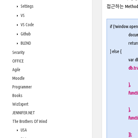
Settings
접근하는 Method 는
VS
VS Code
if (!
window.ope
Github
docu
retur
BLEND
} else {
Security
var 
OFFICE
db.tr
Agile
Moodle
},
Programmer
funct
Books
WizExpert
},
JENNIFER.NET
funct
The Brothers Of Wind
USA
});