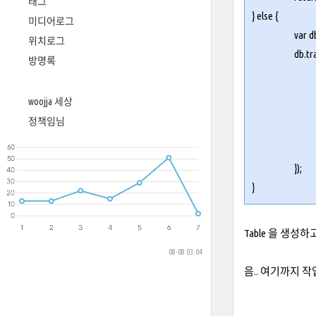
태그
} else {
미디어로그
var 
위치로그
db.tr
방명록
woojja 세상
정책임님
}
);
}
Table 을 생성
08-08 03:04
음.. 여기까지 작