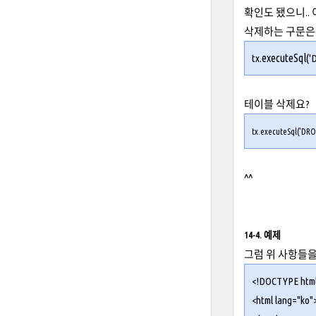
확인도 됐으니..
삭제하는 구문은 
executeSql
tx.
('
테이블 삭제요?
tx.
executeSql
('DRO
^^
14-4. 예제
그럼 위 사항들을
<!DOCTYPE htm
<html lang="ko"