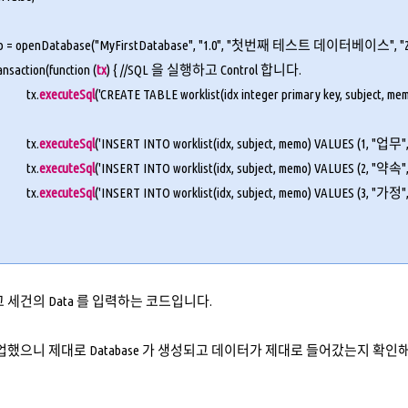
db = openDatabase("MyFirstDatabase", "1.0", "첫번째 테스트 데이터베이스", "2*1
ansaction(function (
tx
) { //SQL 을 실행하고 Control 합니다.
tx.
executeSql
('CREATE TABLE worklist(idx integer primary key, subject, mem
tx.
executeSql
('INSERT INTO worklist(idx, subject, memo) VALUES (1, "업무
tx.
executeSql
('INSERT INTO worklist(idx, subject, memo) VALUES (2, "약속"
tx.
executeSql
('INSERT INTO worklist(idx, subject, memo) VALUES (3
하고 세건의 Data 를 입력하는 코드입니다.
업했으니 제대로 Database 가 생성되고 데이터가 제대로 들어갔는지 확인해 