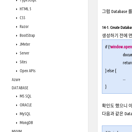
TypeScript
HTML 5
그럼 Databas
CSS
Razor
14-1. Create Databa
BootStrap
생성하기 전에 먼저 
JMeter
if (!
window.ope
Server
docu
Sites
retur
} else {
Open APIs
...
Azure
}
DATABASE
MS SQL
ORACLE
확인도 했으니 이젠
다음과 같은 Data
MySQL
MongDB
MVVM