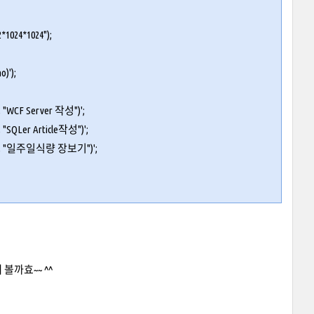
024*1024");
o)');
", "WCF Server 작성")';
, "SQLer Article작성")';
, "가정", "일주일식량 장보기")';
볼까효~~ ^^