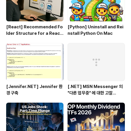
[React] Recommended Fo
[Python] Uninstall and Rei
lder Structure for a React
nstall Python On Mac
+ TypeScript Project
[Jennifer.NET] Jennifer 환
[.NET] MSN Messenger 의
경 구축
"다른 업무중" 에 대한 고찰...