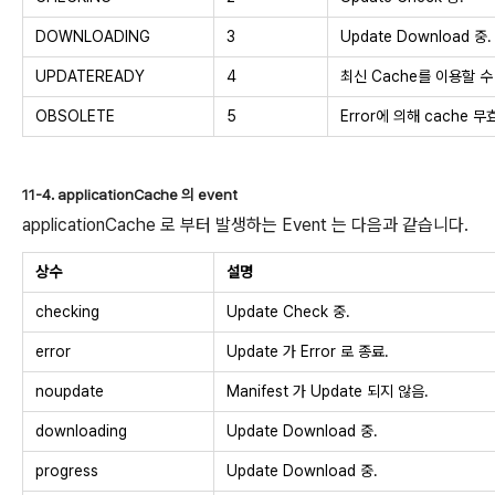
DOWNLOADING
3
Update Download 중.
UPDATEREADY
4
최신 Cache를 이용할 수
OBSOLETE
5
Error에 의해 cache 무
11-4. applicationCache 의 event
applicationCache 로 부터 발생하는 Event 는 다음과 같습니다.
상수
설명
checking
Update Check 중.
error
Update 가 Error 로 종료.
noupdate
Manifest 가 Update 되지 않음.
downloading
Update Download 중.
progress
Update Download 중.