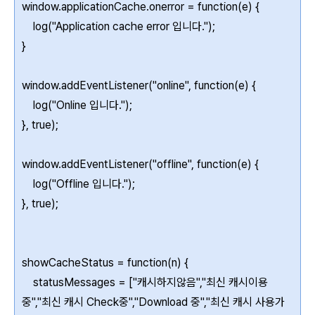
window.applicationCache.onerror = function(e) {
log("Application cache error 입니다.");
}
window.addEventListener("online", function(e) {
log("Online 입니다.");
}, true);
window.addEventListener("offline", function(e) {
log("Offline 입니다.");
}, true);
showCacheStatus = function(n) {
statusMessages = ["캐시하지않음","최신 캐시이용
중","최신 캐시 Check중","Download 중","최신 캐시 사용가