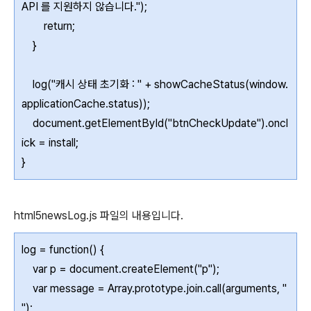
API 를 지원하지 않습니다.");
return;
}
log("캐시 상태 초기화 : " + showCacheStatus(window.
applicationCache.status));
document.getElementById("btnCheckUpdate").oncl
ick = install;
}
html5newsLog.js 파일의 내용입니다.
log = function() {
var p = document.createElement("p");
var message = Array.prototype.join.call(arguments, "
");