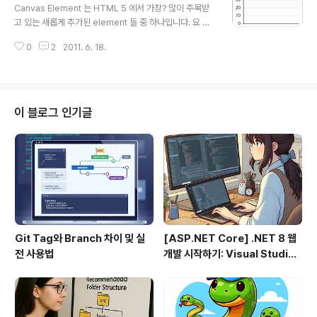
avascript 를 사용하지 않았다면 ActiveX 를 사용하였겠
Canvas Element 는 HTML 5 에서 가장? 많이 주목받
지요. 이런 Javascript 나 ActiveX 는 별도의 설치가 필
고 있는 새롭게 추가된 element 들 중 하나입니다. 요 녀
요하거나 Javascript 를 사용함으로써 별도의 부하가 생
석때문에 세간에 말이 많죠... 특히나 개발자들한테요... 실
기고요(어떤 분들은 Client 측의 부하는 대수롭지 않게 넘
0
2
2011. 6. 18.
버라이트나 플래쉬는 이제 죽는거냐? "Microsoft 는 이제
어가시는..
Silverlight 를 어떻게 할거냐?" (뭐 이런주제가 Canvas
때문만은 아니겠지만요... ㅋㅋ) Canvas 는 할 수 있는 일
이 너무도 많습니다. 일단 "Canvas" 라는 말 자체에서도
느낄 수 있듯이, 그림을 그릴 수 있을 것입니다. 이미지도
이 블로그 인기글
올릴 수 있습니다. 그렇다면 사진합성도 할 수 있겠죠? 그
림을 그릴 수 있으니... 그래프도 그릴 수 있겠죠? 애니메이
션도 만들 수 있고요, 게임까지도 "Canvas" 위에서 구현
할 수 있습니다. 이 ..
Git Tag와 Branch 차이 및 실
[ASP.NET Core] .NET 8 웹
전 사용법
개발 시작하기: Visual Studio
2022 & VS Code로 MVC 프
로젝트 만들기 (1편)