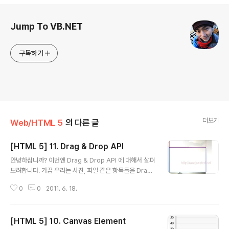
로그 정보
Jump To VB.NET
구독하기
더보기
Web/HTML 5
의 다른 글
[HTML 5] 11. Drag & Drop API
글 내용
안녕하십니까? 이번엔 Drag & Drop API 에 대해서 살펴
보려합니다. 가끔 우리는 사진, 파일 같은 항목들을 Drag
& Drop 할 수 있도록 만든 사이트들을 보셨을 겁니다. G
0
0
2011. 6. 18.
mail 에서 보셨을텐데요... HTML 5 적용하기 이전에도
구현이 되어있었죠... 이전에 구현되어있던 Gmail 의 Dra
g & Drop 은 mouseDown, mouseOver 같은 Mous
[HTML 5] 10. Canvas Element
e 이벤트를 이용하여 Javascirpt 로 구현을 한 것이죠. J
글 내용