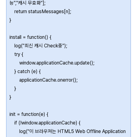
능","캐시 무효화"];
return statusMessages[n];
}
install = function() {
log("최신 캐시 Check중");
try {
window.applicationCache.update();
} catch (e) {
applicationCache.onerror();
}
}
init = function(e) {
if (!window.applicationCache) {
log("이 브라우져는 HTML5 Web Offline Application