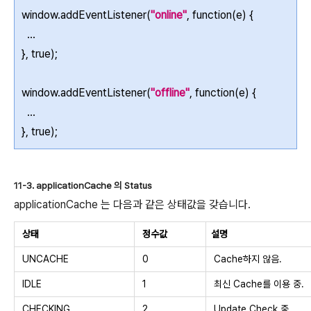
window.addEventListener(
"online"
, function(e) {
...
}, true);
window.addEventListener(
"offline"
, function(e) {
...
}, true);
11-3. applicationCache 의 Status
applicationCache 는 다음과 같은 상태값을 갖습니다.
상태
정수값
설명
UNCACHE
0
Cache하지 않음.
IDLE
1
최신 Cache를 이용 중.
CHECKING
2
Update Check 중.