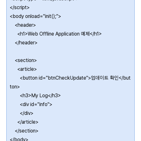
</script>
<body onload="init();">
<header>
<h1>Web Offline Application 예제</h1>
</header>
<section>
<article>
<button id="btnCheckUpdate">업데이트 확인</but
ton>
<h3>My Log</h3>
<div id="info">
</div>
</article>
</section>
</body>