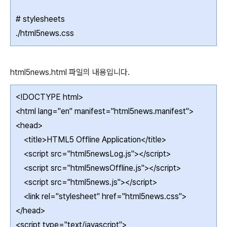
# stylesheets
./html5news.css
html5news.html 파일의 내용입니다.
<!DOCTYPE html>
<html lang="en" manifest="html5news.manifest">
<head>
<title>HTML5 Offline Application</title>
<script src="html5newsLog.js"></script>
<script src="html5newsOffline.js"></script>
<script src="html5news.js"></script>
<link rel="stylesheet" href="html5news.css">
</head>
<script type="text/javascript">