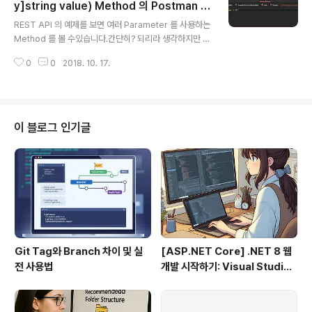
린 것도 아닌데요. ㅡㅡ; 그래서 또 우리의 친구 Google
y]string value) Method 의 Postman T
글 내용
을 찾아 갔습니다. 그 결과 두둥!!! EF Core 는 Paramete
est
REST API 의 예제를 보면 여러 Parameter 를 사용하는
r 이름을 지정하는 기능을 지원하지 않는다고 하네요. 그래
Method 를 볼 수있습니다.간단히? 되리라 생각하지만 턱
서 Parameter 를 순서대로 @p0, @p1, ... 이런식으..
하니 막히기도 하지요. 예제를 보면 아래와 같이 Method
0
0
2018. 10. 17.
에 사용하는 Multiple Parameter 지만 에 일반 Param
eter 와 [FromBody] Attribute 를 달고 있는 Parame
ter 를 한꺼번에 사용하는 녀석을 만날 수 있습니다. // PU
T api/values/5 public void Put(int id, [FromBody]
string value) { } ASP.NET Core 로 개발 중 위와 같은
이 블로그 인기글
Method 를 Postman 에서 테스트하는 중 Value 에 값
이 Null 로 들어오는 것을 발견했습니다. Postman 에서
Test 시 요로..
Git Tag와 Branch 차이 및 실
[ASP.NET Core] .NET 8 웹
전 사용법
개발 시작하기: Visual Studio
2022 & VS Code로 MVC 프
로젝트 만들기 (1편)