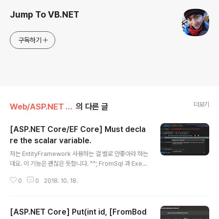
Jump To VB.NET
구독하기
더보기
Web/ASP.NET Core
의 다른 글
[ASP.NET Core/EF Core] Must decla
re the scalar variable.
글 내용
저는 EntityFramework 사용하는 걸 별로 안좋아라 하는
데요. 이 기능은 괜찮은 듯합니다. ^^; FromSql 과 Exec
uteSqlCommandAsync 입니다. 이 구문을 사용하면 S
0
0
2018. 10. 18.
tored Procedure 를 사용할 수 있는데요. 이 구문을 사
용하다가 Error 가 발생했습니다. 아래를 보시면 분명히 S
tored Procedure 의 Parameter 가 선언이 되어 있는
[ASP.NET Core] Put(int id, [FromBod
데요.선언이 안되어 있다면서... 오류를 뱉내요...철자가 틀