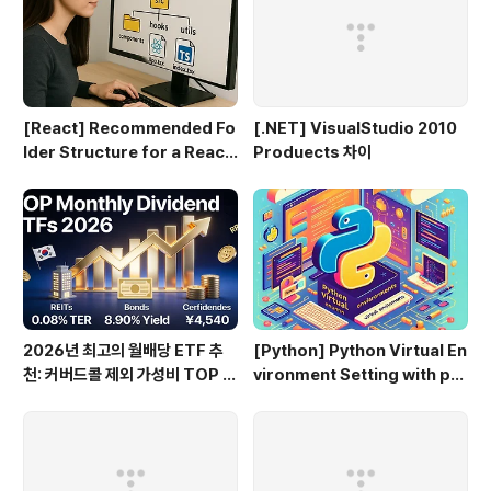
[React] Recommended Fo
[.NET] VisualStudio 2010
lder Structure for a React
Produects 차이
+ TypeScript Project
2026년 최고의 월배당 ETF 추
[Python] Python Virtual En
천: 커버드콜 제외 가성비 TOP 3
vironment Setting with py
0
env-win on Window