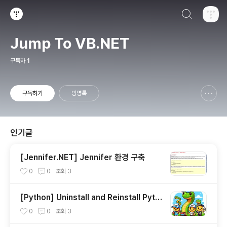
검색하기
티스토리
Jump To VB.NET
구독자
1
구독하기
방명록
신고하기 레이어
열기
인기글
[Jennifer.NET] Jennifer 환경 구축
0
0
조회
3
[Python] Uninstall and Reinstall Pyth
on On Mac
0
0
조회
3