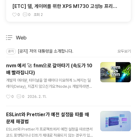
[ETC] 델, 게이머를 위한 XPS M1730 고성능 프리미
엄 노트북 출시
0
0
조회
2
Web
분류 전체보기
주요 글 목록
[공지] 저의 대통령을 소개합니다.
모두보기
공지
nvm 에서 🚀 fnm으로 갈아타기 (속도가 10
배 빨라집니다)
글 내용
개발자 여러분, 터미널을 열 때마다 미묘하게 느껴지는 딜
레이(Delay), 지겹지 않으신가요?Node.js 개발자라면
필수로 사용하는 nvm(Node Version Manager)이 그
작성시간
0
0
2026. 2. 11.
범인일 수 있습니다. 오늘은 기존의 느린 nvm을 과감히 삭
제하고, Rust로 작성되어 번개처럼 빠른 fnm (Fast Nod
e Manager)으로 갈아타는 방법을 소개합니다.왜 fnm 인
ESLint와 Prettier가 예전 설정을 따를 때
가요?압도적인 속도: Rust로 만들어져 실행 속도가 거의
문제 해결법
'0초'에 가깝습니다.자동 전환: 폴더에 들어가기만 해도 .n
글 내용
ode-version 파일을 인식해 버전을 바꿔줍니다.크로스
ESLint와 Prettier가 프로젝트에서 예전 설정을 따르면서
플랫폼: Windows, Mac, Linux 명령어가 동일합니다.
코드 포맷팅이나 린트가 제대로 적용되지 않는 경우가 있