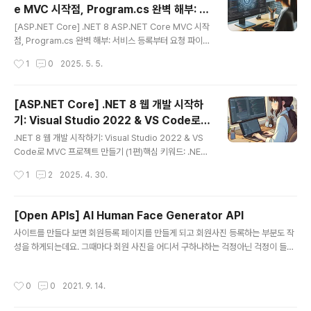
e MVC 시작점, Program.cs 완벽 해부: 서
부: 서비스 등록부터 요청 파이프라인 구성까지!이번 3편
글 내용
비스 등록부터 요청 파이프라인 구성까지!
에서는 본격적으로 Website의 뼈대가 될 HTML 파일의
[ASP.NET Core] .NET 8 ASP.NET Core MVC 시작
구조를 파악하는 시간을 가져보려 합니다. 우리가 사용할
점, Program.cs 완벽 해부: 서비스 등록부터 요청 파이프
Template은 Themewagon.com에서 제공하는 "Me
라인 구성까지!지난 1편에서 우리는 Visual Studio 202
작성시간
1
0
2025. 5. 5.
dcare"라..
2와 Visual Studio Code를 사용하여 .NET 8 기반의 A
SP.NET Core MVC 웹 애플리케이션 프로젝트를 생성
해보았습니다. 오늘은 그 프로젝트의 핵심 엔진이라고 할
[ASP.NET Core] .NET 8 웹 개발 시작하
수 있는 Program.cs 파일을 자세히 들여다보며, 각 코드
기: Visual Studio 2022 & VS Code로
가 어떤 역할을 하고, .NET 8의 어떤 개념과 연결되는지
글 내용
MVC 프로젝트 만들기 (1편)
쉽게 설명해보겠습니다.1. 전체 Program.cs전체 Progr
.NET 8 웹 개발 시작하기: Visual Studio 2022 & VS
am.cs 파일의 내용은 다음과 같습니다.Code Snippetv
Code로 MVC 프로젝트 만들기 (1편)핵심 키워드: .NET
ar builder = WebApplication.CreateBuild..
8, ASP.NET Core, 웹 개발, MVC, Visual Studio 20
작성시간
1
2
2025. 4. 30.
22, Visual Studio Code, 솔루션, 프로젝트 생성, 개발
환경안녕하세요! 오늘은 가장 최신 LTS 버전인 .NET 8을
기반으로 HealthCare 웹 애플리케이션을 만들기 위한 첫
[Open APIs] AI Human Face Generator API
단계를 함께 진행해 보려고 합니다. 정확히는 HealthCar
글 내용
사이트를 만들다 보면 회원등록 페이지를 만들게 되고 회원사진 등록하는 부분도 작
e 라기 보다는 Hospital application 에 가까운데요. 무
성을 하게되는데요. 그때마다 회원 사진을 어디서 구하나하는 걱정아닌 걱정이 들때
료 WebSite Source 를 DownLoad 받아 진행하려다
가 있습니다. 그것도 하나의 일이 되버리는 경우가 있는데 이럴때 사용할 수 있는 Fa
보니 명칭과 내용 의 차이가 있습니다. ^^;이번 1편에서는
ce Generator API 입니다. 100% Open API 는 아닙니다. 성별, 나이 별로도 선
개발의 가장 기초가 되는 Soluti..
작성시간
0
0
2021. 9. 14.
택하여 생성할 수 도 있고, 조회도 가능하고 다운로드도 가능하니 오바마, 빌게이츠,
마커 저커버그 의 사진을 다운로드 받아놓을 필요없으니 좋을 듯 싶네요. (제가 그랬