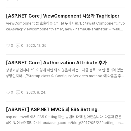
n't use file datetimepicker xdsoft.net https://github.com/xdan/dateti
mep..
[ASP.NET Core] ViewComponent 사용과 TagHelper
글 내용
ViewComponent 를 호출하는 방식 은 두가지로. 1. @await Component.Invo
keAsync("viewcomponentName", new { nameOfParameter = "value"
}) 2. 1. 의 경우 [viewcomponentName]/Default.cshtml 을 생성하면 되지만
2. 의 경우와 같이 TagHelper 를 사용하고자 한다면 _viewImports.cshtml 파
작성시간
0
0
2020. 12. 25.
일에 @addTagHelper *, [Assembly Name] 를 추가할 것이며 이렇게 TagH
elper 를 추가하여 사용하려한다면 Defaul.cshtml 과 함께 같은기능의 ViewCo
mponent FileName.cshtml 파일을 별도로 생성해 주어야 한다. 행복한 고수되
[ASP.NET Core] Authorization Attribute 추가
셔요. woojj..
글 내용
상상코딩 입니다. ^^; 이렇게 하면 되지 않을까 하는... 지금 블로그에만 들어와 있는
상황인지라... //Startup class 의 ConfigureServices method 에 다음을 추가
합니다. services.AddHttpContextAccessor(); // WoojjaExcludeAuthFilt
er 라는 Custom Attribute 를 생성합니다. public class WoojjaExcludeAuth
작성시간
0
0
2020. 8. 24.
Filter : AuthorizeAttribute, IAuthorizationFilter { public WoojjaAuthFilt
er(params string[] roles) { ProtectedRoles = roles; } public string[] Pr
otectedRoles { ge..
[ASP.NET] ASP.NET MVC5 의 ES6 Setting.
글 내용
asp.net mvc5 에서 ES5 Setting 하는 방법에 대해 알아봤습니다. 다음과 같은
글이 있어 공유합니다. https://sung.codes/blog/2017/05/22/setting-es6-
environment-asp-net-mvc-5/ Setting up an ES6 Environment for AS