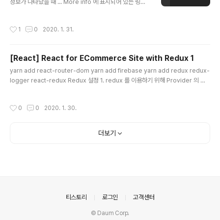
정보가 나타났을 때 ... More info 에 표시되어 있는 링크
(https://goo.gl/9p2vKq) 로 이동하여 내용을 확인한다.
결국 autocomplete 속성을 설명한 페이지로 이동하게
작성시간
1
0
2020. 1. 31.
되는데 이 페이지에서 내용을 확인한다. Autofilling form
controls: the autocomplete attribute https://htm
l.spec.whatwg.org/multipage/form-control-infra
[React] React for ECommerce Site with Redux 1
structure.html#autofilling-form-controls%3A-th
글 내용
e-autocomplete-attribute 하지만 React 개발 시 At
yarn add react-router-dom yarn add firebase yarn add redux redux-
tribute 명을 autocomplete 로 입..
logger react-redux Redux 설정 1. redux 를 이용하기 위해 Provider 의 아
래에 위치. // ./index.js import { Provider } from 'react-redux'; ... ReactD
OM.render( , document.getElementById('root') ); 2. redux Folder 를 생
작성시간
0
0
2020. 1. 30.
성한다. 3. root.reducer.js 를 생성한다. 4. user Folder 를 생성한다. 5. user.r
educer.js 를 생성한다. // ./redux/user/user.reducer.js // default value 를
설정...
더보기
의안내
티스토리
로그인
고객센터
© Daum Corp.