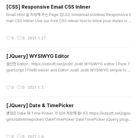
다는... ^^; ) https://generated.photos/ Generated Photos | Unique, wor
[CSS] Responsive Email CSS Inliner
ry-free model photos Images are free to downlo..
글 내용
Email Html 을 작성해 주는 Page 입니다. htmlemail.io/inline/ Responsive E
mail CSS Inliner Use our free CSS inliner tool to inline your styles in H
TML for your email templates and to ensure they render properly in
your customers email clients. htmlemail.io 행복한 고수되셔요. woojja ))*
작성시간
0
0
2021. 1. 27.
\\\\\\\\\\\\\\\\\\\\\\\\\\\\\\\\\\\\\\\\\\\
[JQuery] WYSIWYG Editor
글 내용
쓸만한 Editor... https://xdsoft.net/jodit/ Jodit WYSIWYG editor | Pure T
ypeScript | FileBrowser and Editor Jodit Jodit WYSIWYG simple to us
e rich text editor with best filebrowser and minimal interface xdsoft.n
et https://github.com/xdan/jodit xdan/jodit Jodit - Best WYSIWYG Edit
작성시간
0
0
2021. 1. 7.
or for You. Contribute to xdan/jodit development by creating an acco
unt on GitHub. github.com
[JQuery] Date & TimePicker
글 내용
괜찮은 Date 와 Time Picker 가 있어 저장해 둡니다. https://xdsoft.net/jqplu
gins/datetimepicker/ DateTimePicker DateTimePicker jQuery plugin
select date and time Use this plugin to unobtrusively add a datetime
picker, datepicker or timepicker dropdown to your forms. It's easy t
작성시간
0
0
2021. 1. 6.
o customize options. Source code on GitHub or download (zip). Do