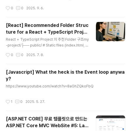
(이제 OS별로 따로 공부할 필요가 없습니다!)기존 nvm 완
습니다. 이 문제는 설정 파일 충돌, 캐시 문제, 설정 위치 오
작성시간
0
0
2025. 9. 6.
벽 삭제하기 (Clean Uni..
류 등 다양한 원인으로 발생할 수 있습니다. 이 글에서는 그
원인과 해결 방법을 단계별로 자세히 설명합니다.목차현상
과 원인 파악 설정 캐시 재시작 설정 파일 위치 및 중복 확
[React] Recommended Folder Struc
인 ESLint와 Prettier 최신 설정 적용법 CI/CD 및 빌드
ture for a React + TypeScript Proje
환경 점검 CLI 옵션 점검 현상 및 주요 원인예전 설정이 캐
글 내용
ct
시에 남아 변경 사항 반영 안됨 여러 위치에 설정 파일 존재
React + TypeScript Project 의 추천 Folder 구조my
plugin:prettier/recommended가 extends 마지막
-project/├── public/ # Static files (index.html, fa
에 위치하지 않음 빌드나 CI 환경에서 별도 캐시 사용 명령
vicon, etc.)├── src/ # Main source code│ ├──
작성시간
0
0
2025. 7. 8.
어 옵션에 --..
assets/ # Static resources (images, fonts, style
s)│ │ ├── images/│ │ ├── icons/│ │ ├── font
s/│ │ └── styles/│ ├── components/ # Reusab
[Javascript] What the heck is the Event loop anywa
le UI components│ │ ├── Button.tsx│ │ ├── ..
y?
글 내용
https://www.youtube.com/watch?v=8aGhZQkoFbQ
작성시간
1
0
2025. 5. 27.
[ASP.NET CORE] 무료 템플릿으로 만드는
ASP.NET Core MVC WebSite #5: Lay
글 내용