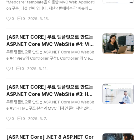
out
"Medcare" template을 이용한 MVC Web Applicati
on 구축, 다섯 번째 입니다. 지난 4편에서는 각 메뉴의 기
본적인 뼈대인 Controller와 해당 controller 의 index
작성시간
0
0
2025. 5. 13.
ActionMethod 에 대응하는index.cshtml View 파일
을 만드는 과정을 살펴봤습니다. 이제 웹사이트의 기본적
인 구조를 갖추었으니, 이번 편에서는 모든 페이지에 공통
[ASP.NET CORE] 무료 템플릿으로 만드는
으로 적용될 Layout 을 template 에서 어떻게 가져와서
ASP.NET Core MVC WebSite #4: Vie
_Layout.cshtml 파일을 구성하는지 살펴보겠습니다.1.
글 내용
w와 Controller 구성
공통 부분 :MVC Web Application에서는 일반적으로 _
무료 템플릿으로 만드는 ASP.NET Core MVC WebSit
Layout.cshtml이라는 파일을 사용하여 웹사이트의 공통
e #4: View와 Controller 구성1. Controller 와 View
Layout 을 정의합니다. 이 파일은 Web page의 전체적
생성지난 3편에서 Medcare Template의 HTML 구조
작성시간
1
0
2025. 5. 12.
인..
와 메뉴를 간략하게 살펴보았습니다. 이제 본격적으로 MV
C Web Application의 View를 구성하기 위해 다운로드
받은 HTML 소스 파일들을 프로젝트의 View 폴더 내에
[ASP.NET CORE] 무료 템플릿으로 만드는
각 메뉴에 해당하는 하위 폴더 (Home, About, Depart
ASP.NET Core MVC WebSite #3: HT
ment, Doctors, Blog, Contact)를 생성하여 옮겨줍니
글 내용
ML 구조 분석과 MVC 디자인 준비
다. 각 폴더 안에는 해당 메뉴의 내용을 담을 index.csht
무료 템플릿으로 만드는 ASP.NET Core MVC WebSit
ml 파일을 생성할 예정입니다. 수동으로 생성하는 것이 아
e #3: HTML 구조 분석과 MVC 디자인 준비지난 2편에
닌 Visual Studio 2022 에서 몇 번의 마우스 클..
서는 ASP.NET Core MVC Web Application의 핵심
작성시간
0
0
2025. 5. 7.
인 Program.cs 파일을 살펴보았습니다. 지난 글은 아래
에서 확인해 주세요..NET 8 웹 개발 시작하기: Visual St
udio 2022 & VS Code로 MVC 프로젝트 만들기 .NET
[ASP.NET Core] .NET 8 ASP.NET Cor
8 ASP.NET Core MVC 시작점, Program.cs 완벽 해