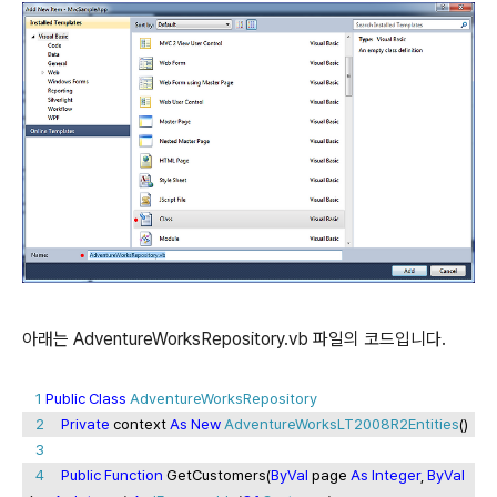
아래는 AdventureWorksRepository.vb 파일의 코드입니다.
1
Public
Class
AdventureWorksRepository
2
Private
context
As
New
AdventureWorksLT2008R2Entities
()
3
4
Public
Function
GetCustomers(
ByVal
page
As
Integer
,
ByVal