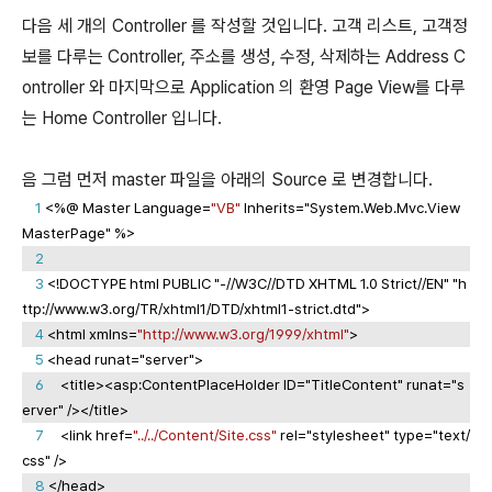
다음 세 개의 Controller 를 작성할 것입니다. 고객 리스트, 고객정
보를 다루는 Controller, 주소를 생성, 수정, 삭제하는 Address C
ontroller 와 마지막으로 Application 의 환영 Page View를 다루
는 Home Controller 입니다.
음 그럼 먼저 master 파일을 아래의 Source 로 변경합니다.
1
<%@ Master Language=
"VB"
Inherits="System.Web.Mvc.View
MasterPage" %>
2
3
<!DOCTYPE html PUBLIC "-//W3C//DTD XHTML 1.0 Strict//EN" "h
ttp://www.w3.org/TR/xhtml1/DTD/xhtml1-strict.dtd">
4
<html xmlns=
"http://www.w3.org/1999/xhtml"
>
5
<head runat="server">
6
<title><asp:ContentPlaceHolder ID="TitleContent" runat="s
erver" /></title>
7
<link href=
"../../Content/Site.css"
rel="stylesheet" type="text/
css" />
8
</head>