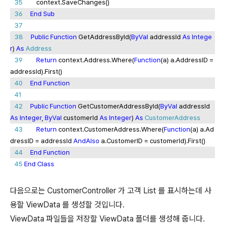
35
context.SaveChanges()
36
End
Sub
37
38
Public
Function
GetAddressById(
ByVal
addressId
As
Intege
r
)
As
Address
39
Return
context.Address.Where(
Function
(a) a.AddressID =
addressId).First()
40
End
Function
41
42
Public
Function
GetCustomerAddressById(
ByVal
addressId
As
Integer
,
ByVal
customerId
As
Integer
)
As
CustomerAddress
43
Return
context.CustomerAddress.Where(
Function
(a) a.Ad
dressID = addressId
AndAlso
a.CustomerID = customerId).First()
44
End
Function
45
End
Class
다음으로는 CustomerController 가 고객 List 를 표시하는데 사
용할 ViewData 를 생성할 것입니다.
ViewData 파일들을 저장할 ViewData 폴더를 생성해 줍니다.