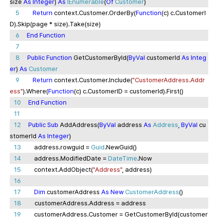
size
As
Integer
)
As
IEnumerable
(
Of
Customer
)
5
Return
context.Customer.OrderBy(
Function
(c) c.CustomerI
D).Skip(page * size).Take(size)
6
End
Function
7
8
Public
Function
GetCustomerById(
ByVal
customerId
As
Integ
er
)
As
Customer
9
Return
context.Customer.Include(
"CustomerAddress.Addr
ess"
).Where(
Function
(c) c.CustomerID = customerId).First()
10
End
Function
11
12
Public
Sub
AddAddress(
ByVal
address
As
Address
,
ByVal
cu
stomerId
As
Integer
)
13
address.rowguid =
Guid
.NewGuid()
14
address.ModifiedDate =
DateTime
.Now
15
context.AddObject(
"Address"
, address)
16
17
Dim
customerAddress
As
New
CustomerAddress
()
18
customerAddress.Address = address
19
customerAddress.Customer = GetCustomerById(customer