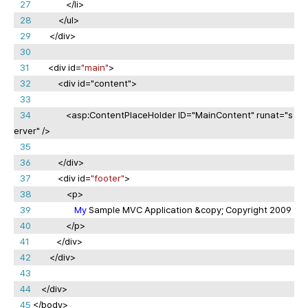
27
</li>
28
</ul>
29
</div>
30
31
<div id=
"main"
>
32
<div id="content">
33
34
<asp:ContentPlaceHolder ID="MainContent" runat="s
erver" />
35
36
</div>
37
<div id=
"footer"
>
38
<p>
39
My
Sample MVC Application &copy; Copyright 2009
40
</p>
41
</div>
42
</div>
43
44
</div>
45
</body>