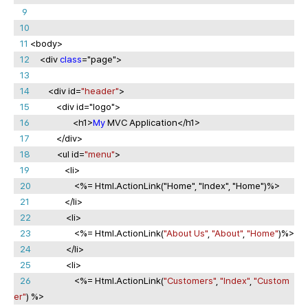
9
10
11
<body>
12
<div
class
="page">
13
14
<div id=
"header"
>
15
<div id="logo">
16
<h1>
My
MVC Application</h1>
17
</div>
18
<ul id=
"menu"
>
19
<li>
20
<%= Html.ActionLink("Home", "Index", "Home")%>
21
</li>
22
<li>
23
<%= Html.ActionLink(
"About Us"
,
"About"
,
"Home"
)%>
24
</li>
25
<li>
26
<%= Html.ActionLink(
"Customers"
,
"Index"
,
"Custom
er"
) %>