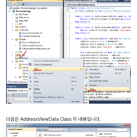
다음은 AddressViewData Class 의 내용입니다.