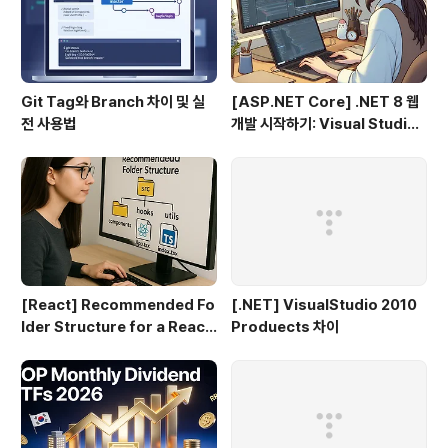
Git Tag와 Branch 차이 및 실
[ASP.NET Core] .NET 8 웹
전 사용법
개발 시작하기: Visual Studio
2022 & VS Code로 MVC 프
로젝트 만들기 (1편)
[React] Recommended Fo
[.NET] VisualStudio 2010
lder Structure for a React
Produects 차이
+ TypeScript Project