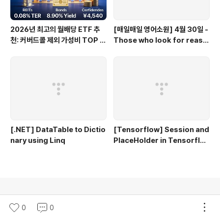
2026년 최고의 월배당 ETF 추
[매일매일 영어소원] 4월 30일 -
천: 커버드콜 제외 가성비 TOP 3
Those who look for reaso
0
ns to hate miss opportunit
ies to love.
[.NET] DataTable to Dictio
[Tensorflow] Session and
nary using Linq
PlaceHolder in Tensorflo
w 2.0
의안내
티스토리
로그인
고객센터
0
0
© Daum Corp.