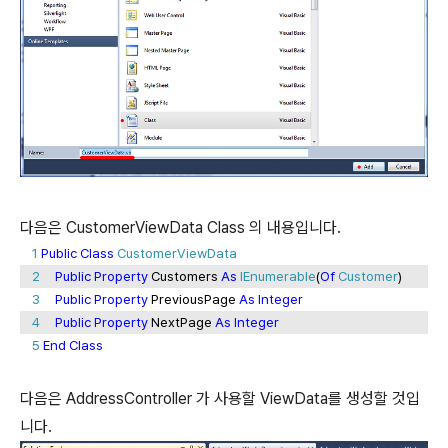
다음은 CustomerViewData Class 의 내용입니다.
1
Public
Class
CustomerViewData
2
Public
Property
Customers
As
IEnumerable
(
Of
Customer
)
3
Public
Property
PreviousPage
As
Integer
4
Public
Property
NextPage
As
Integer
5
End
Class
다음은 AddressController 가 사용할 ViewData를 생성할 것입
니다.