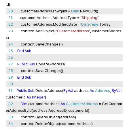
Id)
20
customerAddress.rowguid =
Guid
.NewGuid()
21
customerAddress.AddressType =
"Shipping"
22
customerAddress.ModifiedDate =
DateTime
.Today
23
context.AddObject(
"CustomerAddress"
, customerAddres
s)
24
context.SaveChanges()
25
End
Sub
26
27
Public
Sub
UpdateAddress()
28
context.SaveChanges()
29
End
Sub
30
31
Public
Sub
DeleteAddress(
ByVal
address
As
Address
,
ByVal
customerId
As
Integer
)
32
Dim
customerAddress
As
CustomerAddress
= GetCustom
erAddressById(address.AddressID, customerId)
33
context.DeleteObject(address)
34
context.DeleteObject(customerAddress)