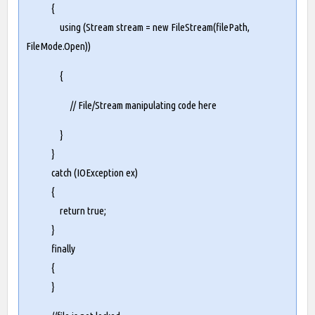
{
using
(
Stream
stream
=
new
FileStream
(
filePath
,
FileMode
.
Open
))
{
// File/Stream manipulating code here
}
}
catch (IOException ex)
{
return true;
}
finally
{
}