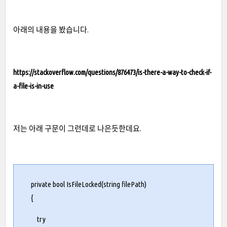
아래의 내용을 봤습니다.
https://stackoverflow.com/questions/876473/is-there-a-way-to-check-if-
a-file-is-in-use
저는 아래 구문이 그런데로 나은듯한데요.
private bool IsFileLocked(string filePath)
{
try