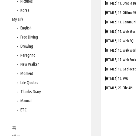
Pictures
[HTML 5] 11. Drag & D
Korea
[HTML 5] 12. Offline 
My Life
[HTML 5] 13. Communi
English
[HTML 5] 14. Web Sto
Free Diving
[HTML 5] 15. Web SQL
Drawing
[HTML 5] 16. Web Wor
Peregrino
[HTML 5] 17. Web Soc
New Walker
[HTML 5] 18. Geolocat
Moment
[HTML 5] 19. SVG
Life Quotes
[HTML 5] 20. File API
Thanks Diary
Manual
ETC
홈