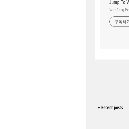
Jump To 
WooGong 
구독하
+ Recent posts