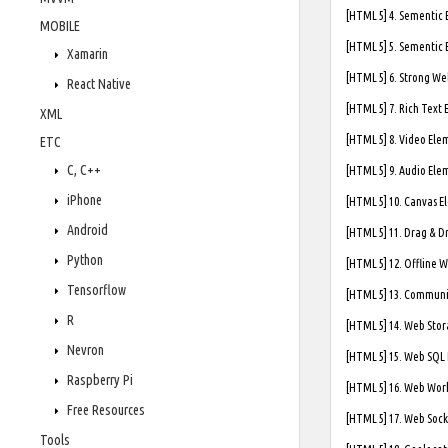
[HTML 5] 4. Sementic
MOBILE
[HTML 5] 5. Sementic
Xamarin
[HTML 5] 6. Strong 
React Native
[HTML 5] 7. Rich Text
XML
[HTML 5] 8. Video E
ETC
C, C++
[HTML 5] 9. Audio E
iPhone
[HTML 5] 10. Canvas
Android
[HTML 5] 11. Drag & 
Python
[HTML 5] 12. Offline
Tensorflow
[HTML 5] 13. Commun
R
[HTML 5] 14. Web St
Nevron
[HTML 5] 15. Web SQ
Raspberry Pi
[HTML 5] 16. Web W
Free Resources
[HTML 5] 17. Web So
Tools