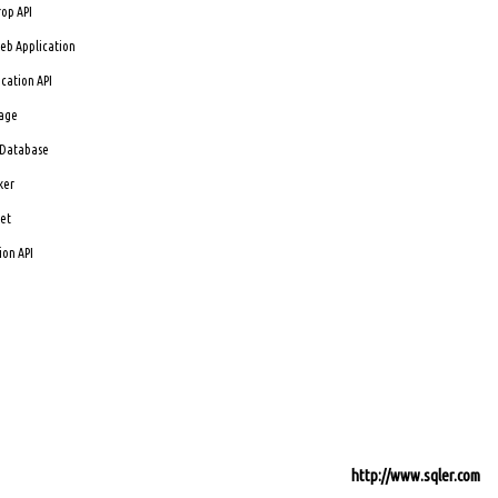
rop API
Web Application
cation API
rage
 Database
ker
ket
ion API
http://www.sqler.com