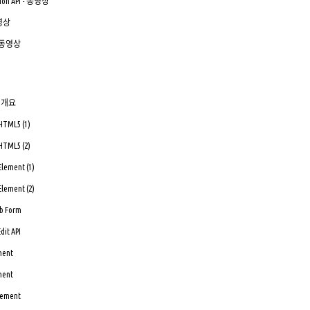
tion API - 동영상
동영상
I - 동영상
 의 개요
 HTML5 (1)
 HTML5 (2)
Element (1)
Element (2)
eb Form
dit API
ment
ment
Element