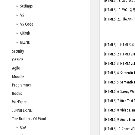
[HTML 5] 18. Geoloca
Settings
[HTML 5] 19. SVG - 
VS
[HTML 5] 20. File AP
VS Code
Github
BLEND
[HTML 5] 1. HTML 5
Security
[HTML 5] 2. HTML4 vs
OFFICE
[HTML 5] 3. HTML4 vs
Agile
[HTML 5] 4. Sementic 
Moodle
[HTML 5] 5. Sementic 
Programmer
[HTML 5] 6. Strong W
Books
[HTML 5] 7. Rich Text E
WizExpert
JENNIFER.NET
[HTML 5] 8. Video Ele
The Brothers Of Wind
[HTML 5] 9. Audio Ele
USA
[HTML 5] 10. Canvas 