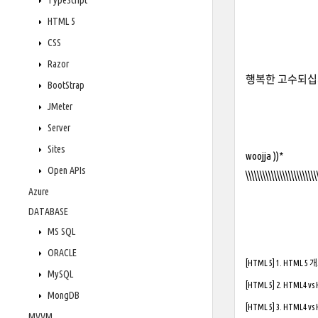
TypeScript
HTML 5
CSS
Razor
행복한 고수되십시
BootStrap
JMeter
Server
Sites
woojja ))*
Open APIs
\\\\\\\\\\\\\\\\\\\\\\\\\
Azure
DATABASE
MS SQL
ORACLE
[HTML 5] 1. HTML 5
MySQL
[HTML 5] 2. HTML4 v
MongDB
[HTML 5] 3. HTML4 v
MVVM