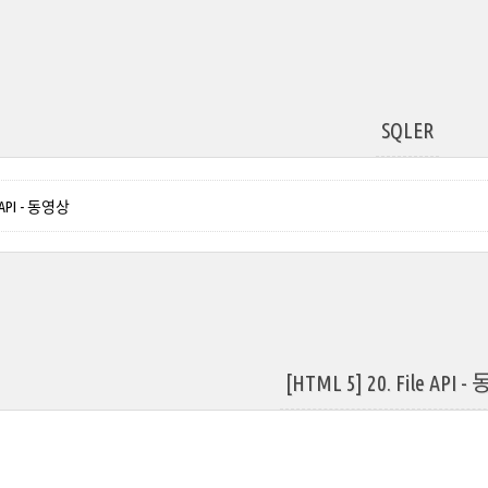
SQLER
le API - 동영상
[HTML 5] 20. File API 