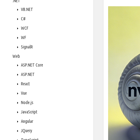
.NET
VB.NET
C#
WCF
WF
SignalR
Web
ASP.NET Core
ASP.NET
React
Vue
Node.js
JavaScript
Angular
JQuery