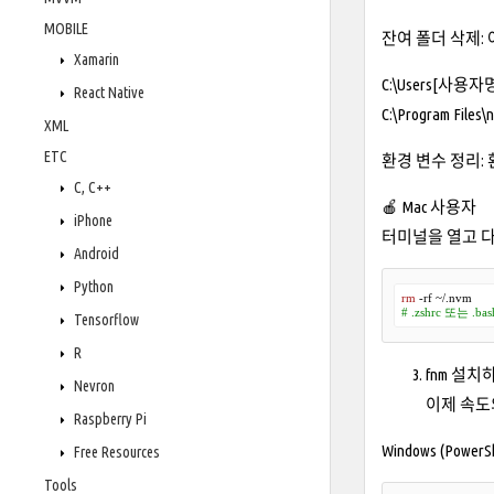
MOBILE
잔여 폴더 삭제: 
Xamarin
C:\Users[사용자명]
React Native
C:\Program Files\
XML
ETC
환경 변수 정리: 
C, C++
🍎 Mac 사용자
iPhone
터미널을 열고 
Android
Python
rm
# .zshrc 또는 
Tensorflow
R
fnm 설치하기 
Nevron
이제 속도
Raspberry Pi
Windows (PowerSh
Free Resources
Tools