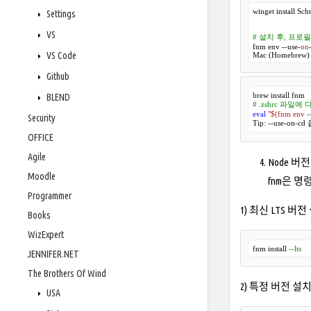
winget install Sch
Settings
VS
# 설치 후, 프로
fnm env --use-
on
VS Code
Mac (Homebrew)
Github
BLEND
# .zshrc 파일에
eval
"
$(fnm env -
Security
Tip: --use-o
OFFICE
Agile
Node 버
Moodle
fnm은 
Programmer
1) 최신 LTS 버전
Books
WizExpert
fnm install 
--lts
JENNIFER.NET
The Brothers Of Wind
2) 특정 버전 설치 (
USA