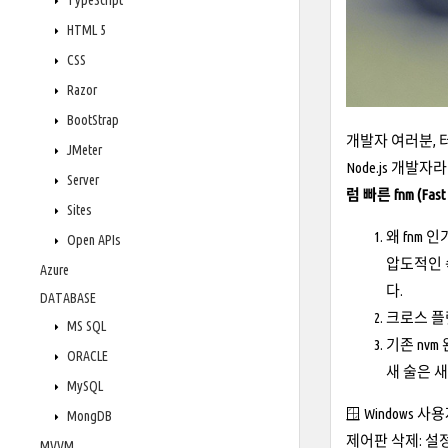
TypeScript
HTML 5
CSS
Razor
BootStrap
개발자 여러분, 
JMeter
Node.js 개발자
Server
럼 빠른 fnm (Fast
Sites
왜 fnm 인
Open APIs
압도적인 속
Azure
다.
DATABASE
크로스 플랫
MS SQL
기존 nvm 완
ORACLE
새 술은 
MySQL
🪟 Windows 사
MongDB
제어판 삭제: 설정
MVVM