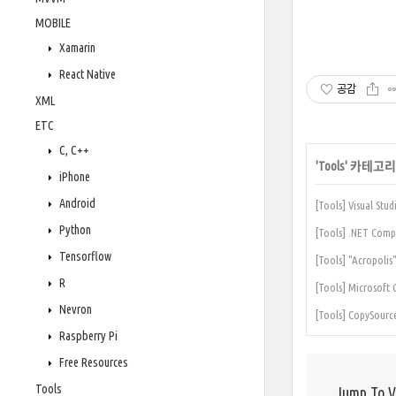
MOBILE
Xamarin
React Native
공감
XML
ETC
C, C++
'
Tools
' 카테고리
iPhone
Android
[Tools] Visua
Python
[Tools] .NET 
Tensorflow
[Tools] "Acrop
R
[Tools] Microsoft
Nevron
[Tools] CopySourc
Raspberry Pi
Free Resources
Tools
Jump To 