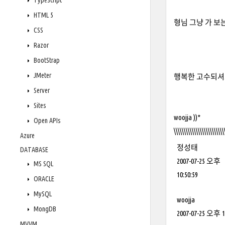
TypeScript
HTML 5
형님 그냥 가 보는 
CSS
Razor
BootStrap
JMeter
행복한 고수되셔요
Server
Sites
woojja ))*
Open APIs
\\\\\\\\\\\\\\\\\\\\\\\\\
Azure
정성태
DATABASE
2007-07-25 오후
MS SQL
10:50:59
ORACLE
MySQL
woojja
MongDB
2007-07-25 오후 11
MVVM