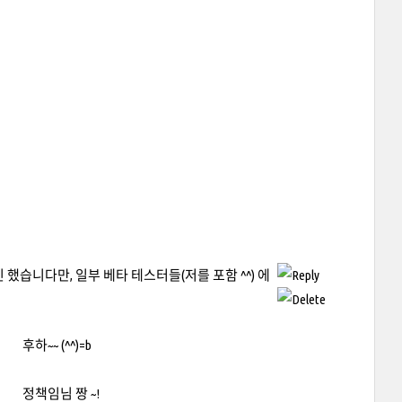
P 도 나오긴 했습니다만, 일부 베타 테스터들(저를 포함 ^^) 에
후하~~ (^^)=b
정책임님 짱 ~!