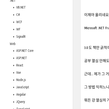
.NET
VB.NET
C#
이제야 올리네요...
WCF
Microsoft .NET Fr
WF
SignalR
Web
3.0 도 책만 긁적
ASP.NET Core
ASP.NET
공부 열심 안해도
React
Vue
근데... 제가 그
Node.js
그 방법 익히느니
JavaScript
Angular
뭐든 걍 열심히 가
JQuery