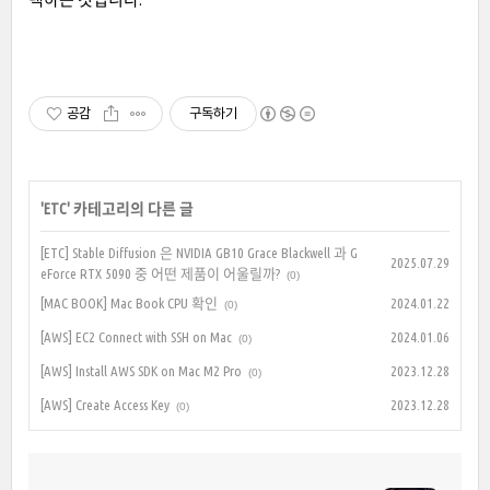
공감
구독하기
'
ETC
' 카테고리의 다른 글
[ETC] Stable Diffusion 은 NVIDIA GB10 Grace Blackwell 과 G
2025.07.29
eForce RTX 5090 중 어떤 제품이 어울릴까?
(0)
[MAC BOOK] Mac Book CPU 확인
2024.01.22
(0)
[AWS] EC2 Connect with SSH on Mac
2024.01.06
(0)
[AWS] Install AWS SDK on Mac M2 Pro
2023.12.28
(0)
[AWS] Create Access Key
2023.12.28
(0)