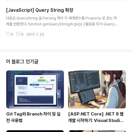
[JavaScript] Query String 확장
글 내용
다음은 QueryString 을 Parsing 해서 각 매개변수를 Property 로 갖는 객
체를 반환한다. function getQueryStringArgs(){ //물음표 뒤의 QuerySt
ring 을 가져온다. var qs = (location.search.length > 0 ? location.sea
0
0
2017. 1. 23.
rch.substring(1) : ""), //데이터를 저장할 객체 args = {}, items = qs.leng
th ? qs.split("&") : {}, item = null, name = null, value = null, //for 루프
에서 사용할 변수 i = 0, len = items.length; // 각 매개변수를 args 객체에
할당 for(I = 0; I < len; i++){ ite..
이 블로그 인기글
Git Tag와 Branch 차이 및 실
[ASP.NET Core] .NET 8 웹
전 사용법
개발 시작하기: Visual Studio
2022 & VS Code로 MVC 프