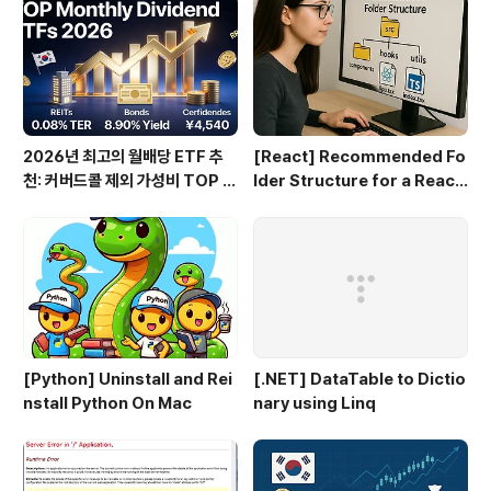
로젝트 만들기 (1편)
2026년 최고의 월배당 ETF 추
[React] Recommended Fo
천: 커버드콜 제외 가성비 TOP 3
lder Structure for a React
0
+ TypeScript Project
[Python] Uninstall and Rei
[.NET] DataTable to Dictio
nstall Python On Mac
nary using Linq