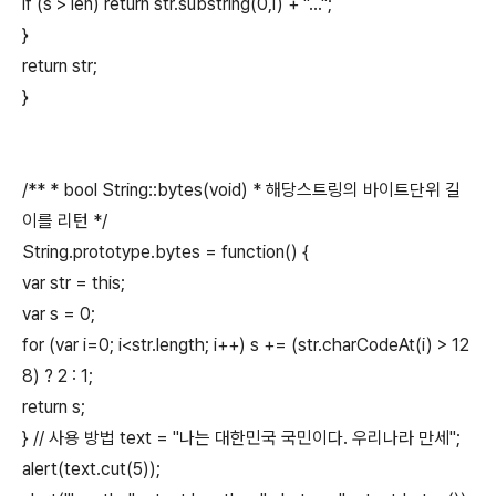
if (s > len) return str.substring(0,i) + "...";
}
return str;
}
/** * bool String::bytes(void) * 해당스트링의 바이트단위 길
이를 리턴 */
String.prototype.bytes = function() {
var str = this;
var s = 0;
for (var i=0; i<str.length; i++) s += (str.charCodeAt(i) > 12
8) ? 2 : 1;
return s;
} // 사용 방법 text = "나는 대한민국 국민이다. 우리나라 만세";
alert(text.cut(5));