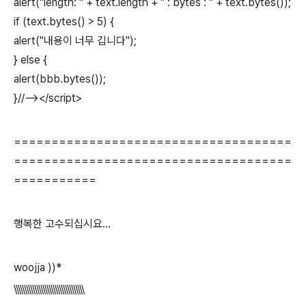
alert("length: " + text.length + " : bytes : " + text.bytes());
if (text.bytes() > 5) {
alert("내용이 너무 깁니다");
} else {
alert(bbb.bytes());
}//--></script>
=====================================
=====================================
===========
행복한 고수되십시요...
woojja ))*
\\\\\\\\\\\\\\\\\\\\\\\\\\\\\\\\\\