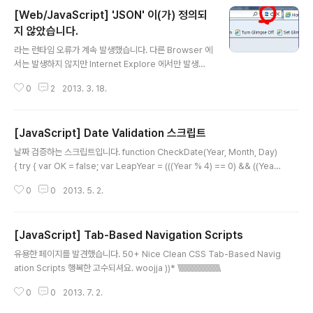
[Web/JavaScript] 'JSON' 이(가) 정의되
지 않았습니다.
글 내용
라는 런타임 오류가 계속 발생했습니다. 다른 Browser 에
서는 발생하지 않지만 Internet Explore 에서만 발생합
니다. ㅡㅡ' 간단하게 처리하는 방법이 있네요... Master P
0
2
2013. 3. 18.
age 에 다음 구문을 추가하십시요.
[JavaScript] Date Validation 스크립트
글 내용
날짜 검증하는 스크립트입니다. function CheckDate(Year, Month, Day)
{ try { var OK = false; var LeapYear = (((Year % 4) == 0) && ((Year
% 100) != 0) || ((Year % 400) == 0)); if (Month == 1) { OK = LeapYea
0
0
2013. 5. 2.
r ? Day
[JavaScript] Tab-Based Navigation Scripts
글 내용
유용한 페이지를 발견했습니다. 50+ Nice Clean CSS Tab-Based Navig
ation Scripts 행복한 고수되셔요. woojja ))* \\\\\\\\\\\\\\\\\\\\\\\\\\\\\\
0
0
2013. 7. 2.