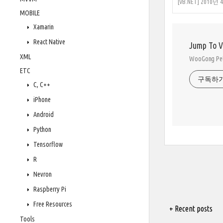
[VB.NET] 2010년
MOBILE
Xamarin
React Native
Jump To 
XML
WooGong 
ETC
구독하
C, C++
iPhone
Android
Python
Tensorflow
R
Nevron
Raspberry Pi
Free Resources
+ Recent posts
Tools