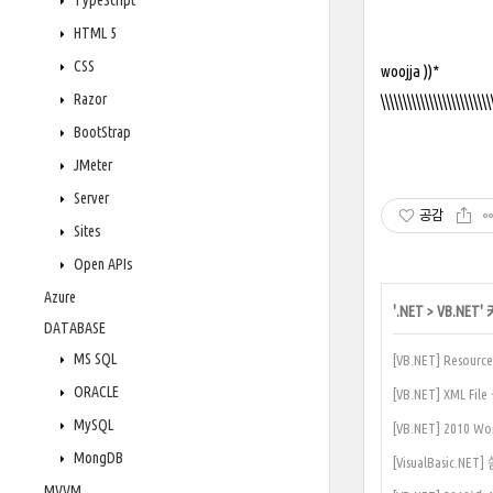
TypeScript
HTML 5
CSS
woojja ))*
Razor
\\\\\\\\\\\\\\\\\\\\\\\\\
BootStrap
JMeter
Server
공감
Sites
Open APIs
Azure
'
.NET
>
VB.NET
'
DATABASE
MS SQL
[VB.NET] Res
ORACLE
[VB.NET] XML 
MySQL
[VB.NET] 2010 Wor
MongDB
[VisualBasic.NE
MVVM