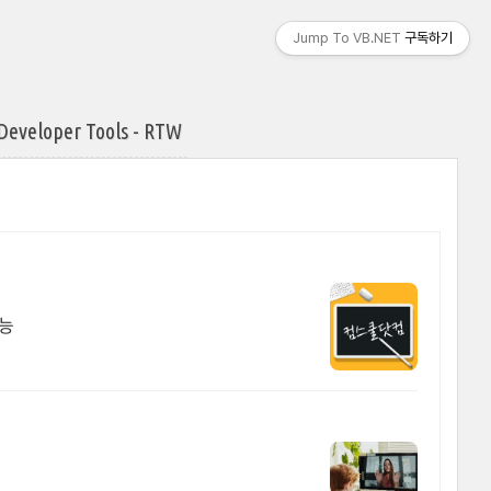
Jump To VB.NET
구독하기
 Developer Tools - RTW
가능