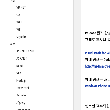
.NET
VB.NET
C#
WCF
WF
Release 된지 
SignalR
그래도 혹시나 
Web
ASP.NET Core
Visual Basic for 
ASP.NET
아래 링크는 Code 
React
http://msdn.micros
Vue
아래 링크는 Visua
Node.js
Windows Phone D
JavaScript
Angular
JQuery
헹복한 고수되십시