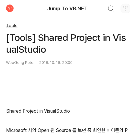
검색하기
Jump To VB.NET
티스토리
Tools
[Tools] Shared Project in Vis
ualStudio
WooGong Peter
2018. 10. 18. 20:00
Shared Project in VisualStudio
Microsoft 사의 Open 된 Source 를 보던 중 희안한 아이콘의 P