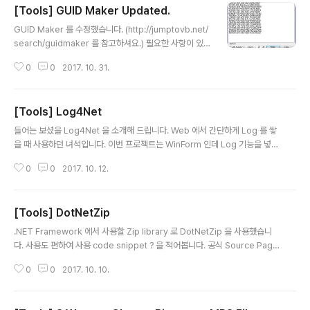
[Tools] GUID Maker Updated.
글 내용
GUID Maker 를 수정했습니다. (http://jumptovb.net/
search/guidmaker 를 참고하셔요.) 필요한 사항이 있
어서요. ^^ 수정사항은 Hyphen 표시 유무 입니다. ^^ So
0
0
2017. 10. 31.
urce 는 링크를 Click 하시면 GitHub 로 이동합니다. G
UID Maker Source GUID Maker 2 Source 다음 U
pdate 시에는 두개를 합쳐야겠습니다. ^^ 행복한 고수되
[Tools] Log4Net
셔요.
글 내용
들어는 보셨을 Log4Net 을 소개해 드립니다. Web 에서 간단하게 Log 를 쌓
을 때 사용하던 녀석입니다. 이번 프로젝트는 WinForm 인데 Log 기능을 넣어
달라고 하여 이 녀석을 추가해주려고 합니다. 일단은 파일로만 생성해 주렵니
0
0
2017. 10. 12.
다. 공식웹사이트는 http://logging.apache.org/log4net 이며 GitHub Sit
e 는 https://github.com/apache/logging-log4net/ 입니다. Project 를
여시고요.NuGet Manager Console 에서 Install-Package log4net 이
[Tools] DotNetZip
렇게 입력하시면 설치가 간단히 끝납니다. 그 다음은 app.config 또는 Web.c
글 내용
onfig 파일에 Log4Net 을 사용하겠다고 알려주고요. Log 에 대..
.NET Framework 에서 사용할 Zip library 로 DotNetZip 을 사용했습니
다. 사용도 편하여 사용 code snippet ? 을 적어봅니다. 공식 Source Page
는 사용이 정지된 Codeplex 의 https://dotnetzip.codeplex.com/ 입니
0
0
2017. 10. 10.
다.해당 페이지에 사용법도 간단하게? 설명해 놓았습니다. NuGet Package
Manager 에서도 DotNetZip 이라는 Keyword 로 찾으시면 되겠습니다.제
가 사용한 Version 은 1.10.1 입니다. 참조 추가는 해주시고요. using Ionic.Zi