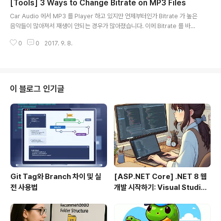
[Tools] 3 Ways to Change Bitrate on MP3 Files
p; 으로 사용을 시작하겠습니다. using Ionic.Zip; . . . string strFileName
글 내용
= string.Format("NewZip_{0..
Car Audio 에서 MP3 를 Player 하고 있지만 언제부터인가 Bitrate 가 높은
음악들이 많아져서 재생이 안되는 경우가 많아졌습니다. 이에 Bitrate 를 바꿔
주는 App 이 필요하게 되었는데요. App 을 만들까 생각하다가 혹시나 싶어 찾
0
0
2017. 9. 8.
아봤는데 좋은 녀석들이 좀 있네요. 3 Ways to Change Bitrate on MP3 Fi
les 행복한 고수되십시요. woojja ))* \\\\\\\\\\\\\\\\\\\\\\\\\\\\\\\\\\\
이 블로그 인기글
Git Tag와 Branch 차이 및 실
[ASP.NET Core] .NET 8 웹
전 사용법
개발 시작하기: Visual Studio
2022 & VS Code로 MVC 프
로젝트 만들기 (1편)