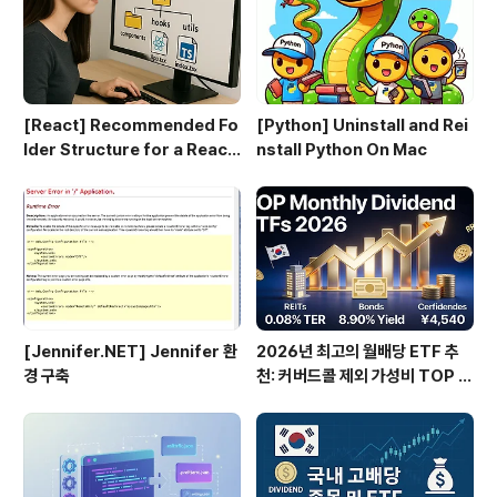
[React] Recommended Fo
[Python] Uninstall and Rei
lder Structure for a React
nstall Python On Mac
+ TypeScript Project
[Jennifer.NET] Jennifer 환
2026년 최고의 월배당 ETF 추
경 구축
천: 커버드콜 제외 가성비 TOP 3
0