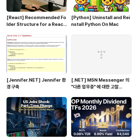
[React] Recommended Fo
[Python] Uninstall and Rei
lder Structure for a React
nstall Python On Mac
+ TypeScript Project
[Jennifer.NET] Jennifer 환
[.NET] MSN Messenger 의
경 구축
"다른 업무중" 에 대한 고찰...