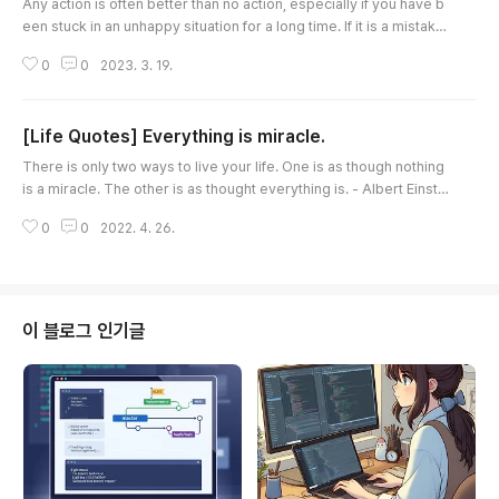
Any action is often better than no action, especially if you have b
een stuck in an unhappy situation for a long time. If it is a mistake,
at least you learn something, in which case it's no longer a mistak
0
0
2023. 3. 19.
e. If you remain stuck, you learn nothing. Eckhart Tolle be the hap
py Gosu. woojja ))* \\\\\\\\\\\\\\\\\\\\\\\\\\\\\\
[Life Quotes] Everything is miracle.
글 내용
There is only two ways to live your life. One is as though nothing
is a miracle. The other is as thought everything is. - Albert Einstei
n 삶을 살아가는데는 두가지 방법만 있다. 하나는 기적은 없다고 생각을 하며 살
0
0
2022. 4. 26.
아가는 방법이다. 다른 하나는 모두 기적이라고 생각하며 살아가는 방법이다. -
알버트 아인슈타인 행복한 고수되세요. woojja ))* \\\\\\\\\\\\\\\\\\\\\\\\\\\\\\\\\\\\\\\\
이 블로그 인기글