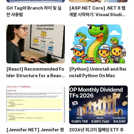
Git Tag와 Branch 차이 및 실
[ASP.NET Core] .NET 8 웹
전 사용법
개발 시작하기: Visual Studio
2022 & VS Code로 MVC 프
로젝트 만들기 (1편)
[React] Recommended Fo
[Python] Uninstall and Rei
lder Structure for a React
nstall Python On Mac
+ TypeScript Project
[Jennifer.NET] Jennifer 환
2026년 최고의 월배당 ETF 추