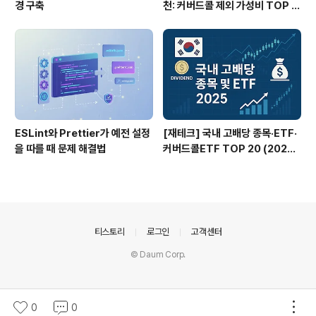
경 구축
천: 커버드콜 제외 가성비 TOP 3
0
ESLint와 Prettier가 예전 설정
[재테크] 국내 고배당 종목·ETF·
을 따를 때 문제 해결법
커버드콜ETF TOP 20 (2025
년 7월 9일 기준)
의안내
티스토리
로그인
고객센터
© Daum Corp.
0
0