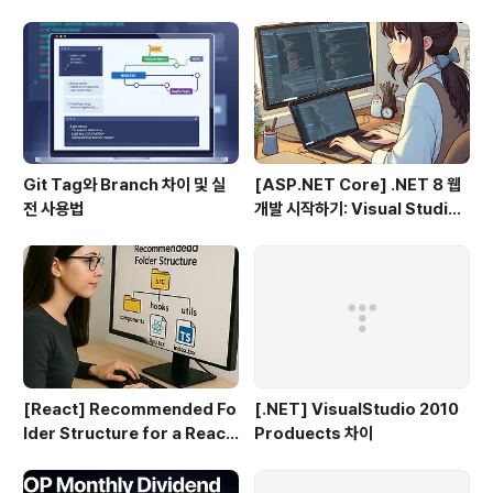
Git Tag와 Branch 차이 및 실
[ASP.NET Core] .NET 8 웹
전 사용법
개발 시작하기: Visual Studio
2022 & VS Code로 MVC 프
로젝트 만들기 (1편)
[React] Recommended Fo
[.NET] VisualStudio 2010
lder Structure for a React
Produects 차이
+ TypeScript Project