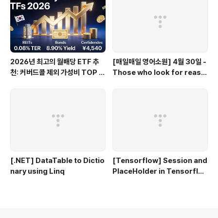
2026년 최고의 월배당 ETF 추
[매일매일 영어소원] 4월 30일 -
천: 커버드콜 제외 가성비 TOP 3
Those who look for reaso
0
ns to hate miss opportunit
ies to love.
[.NET] DataTable to Dictio
[Tensorflow] Session and
nary using Linq
PlaceHolder in Tensorflo
w 2.0