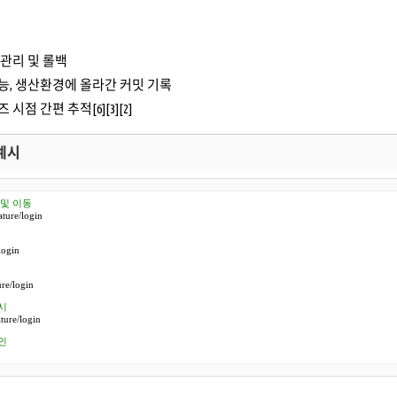
 관리 및 롤백
능, 생산환경에 올라간 커밋 기록
시점 간편 추적[6][3][2]
 예시
 및 이동
ture/login

ogin

re/login

시
ture/login

인