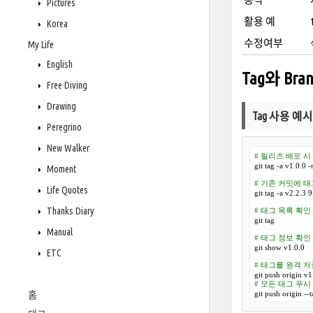
Pictures
활용 예
Korea
수정여부
My Life
English
Tag와 Br
Free Diving
Drawing
Tag 사용 예시
Peregrino
New Walker
# 릴리즈 배포 시
git tag -a v1.0.0 -
Moment
# 기존 커밋에 태
Life Quotes
git tag -a v2.2.3 
Thanks Diary
# 태그 목록 확인
git tag

Manual
# 태그 정보 확인
git show v1.0.0

ETC
# 태그를 원격 
# 모든 태그 푸시
git push origin --t
홈