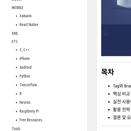
MOBILE
Xamarin
React Native
XML
ETC
C, C++
iPhone
Android
목차
Python
Tensorflow
Tag와 Bra
R
핵심 비교
실전 사용
Nevron
활용 전략 
Raspberry Pi
결론 및 
Free Resources
Tools