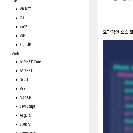
.NET
VB.NET
C#
WCF
효과적인 소스 코
WF
SignalR
Web
ASP.NET Core
ASP.NET
React
Vue
Node.js
JavaScript
Angular
JQuery