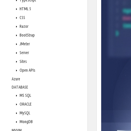
TypeScript
HTML 5
CSS
Razor
BootStrap
JMeter
Server
Sites
Open APIs
Azure
DATABASE
MS SQL
ORACLE
MySQL
MongDB
MVVM