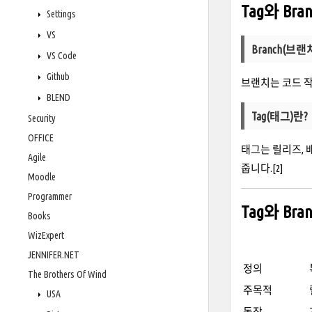
Tag와 Bra
Settings
VS
Branch(브랜
VS Code
Github
브랜치는 코드 
BLEND
Tag(태그)란?
Security
OFFICE
태그는 릴리즈, 
Agile
줍니다.[2]
Moodle
Programmer
Tag와 Br
Books
WizExpert
JENNIFER.NET
정의
The Brothers Of Wind
주목적
USA
동작