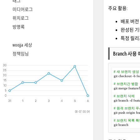
태그
주요 활용:
미디어로그
위치로그
배포 버전
방명록
완성된 기
특정 릴리즈 
woojja 세상
Branch 사용
정책임님
# 새 브랜치 생성
git checkout -b fea
# 브랜치간 병합
git merge feature/l
# 브랜치 삭제
git branch -d featu
# 원격 브랜치 푸
08-07 00:04
git push origin fea
# 브랜치 목록 확
git branch