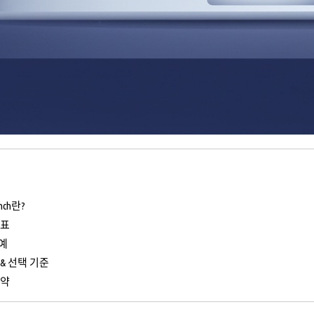
nch란?
 표
예
& 선택 기준
요약