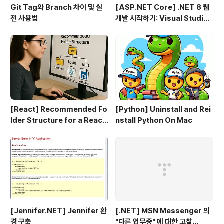
Git Tag와 Branch 차이 및 실
[ASP.NET Core] .NET 8 웹
전 사용법
개발 시작하기: Visual Studio
2022 & VS Code로 MVC 프
로젝트 만들기 (1편)
[React] Recommended Fo
[Python] Uninstall and Rei
lder Structure for a React
nstall Python On Mac
+ TypeScript Project
[Jennifer.NET] Jennifer 환
[.NET] MSN Messenger 의
경 구축
"다른 업무중" 에 대한 고찰...