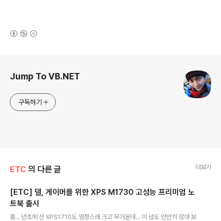
(새창열림)
로그 정보
Jump To VB.NET
구독하기
더보기
ETC
의 다른 글
[ETC] 델, 게이머를 위한 XPS M1730 고성능 프리미엄 노
트북 출시
글 내용
훔... 년초에 산 XPS1710도 엄청스레 크고 무거운데... 이 넘도 만만치 않아 보