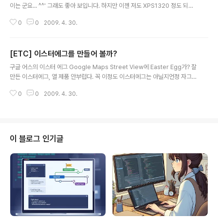
이는 군요... ^^' 그래도 좋아 보입니다. 하지만 이젠 저도 XPS1320 정도 되는
넘으루다가로 이동하려 합니다. 언제가 될지는 모르지만... 무게는 몰라도 외관
0
0
2009. 4. 30.
은 1710보다 는 좋은 거 같네요... (저위에 껍데기를 씌울려나? ^^) 델, 게이머
를 위한 XPS M1730 고성능 프리미엄 노트북 출시 TodaySPPC 에서 퍼왔
습니다. 고사양 고성능 노트북으로 고급스런 외형뿐만 아니라 4色(화이트, 그
[ETC] 이스터에그를 만들어 볼까?
레이, 블루, 레드) 선택으로 신세대 고객의 취향을 고려했다. 익스트림에디션 인
글 내용
텔 코어2듀오 프로세서 X7900을 탑재하고 평균 GT(gray-to-gray) 반응시
구글 어스의 이스터 에그 Google Maps Street View에 Easter Egg가? 잘
간이 7밀리 세컨드인 고화질 17형 와이드 LCD..
만든 이스터에그, 열 제품 안부럽다. 꼭 이정도 이스터에그는 아닐지언정 자그
마한 이스터 에그를 심고픈 충동... ^^ 행복한 고수되셔요. woojja ))*
0
0
2009. 4. 30.
\\\\\\\\\\\\\\\\\\\\\\\\\
이 블로그 인기글