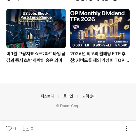
미 1월 고용지표 쇼크: 파트타임 급
2026년 최고의 월배당 ETF 추
감과 증시 초반 하락의 숨은 의미
천: 커버드콜 제외 가성비 TOP 3
0
의안내
티스토리
로그인
고객센터
© Daum Corp.
0
0