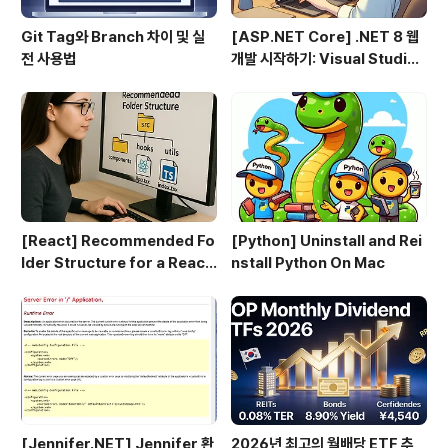
Git Tag와 Branch 차이 및 실
[ASP.NET Core] .NET 8 웹
전 사용법
개발 시작하기: Visual Studio
2022 & VS Code로 MVC 프
로젝트 만들기 (1편)
[React] Recommended Fo
[Python] Uninstall and Rei
lder Structure for a React
nstall Python On Mac
+ TypeScript Project
[Jennifer.NET] Jennifer 환
2026년 최고의 월배당 ETF 추