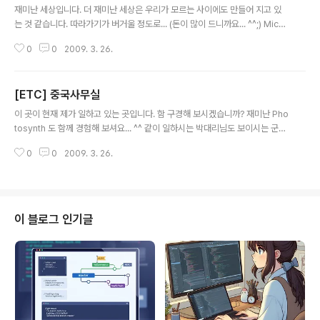
재미난 세상입니다. 더 재미난 세상은 우리가 모르는 사이에도 만들어 지고 있
는 것 같습니다. 따라가기가 버거울 정도로... (돈이 많이 드니까요... ^^;) Micro
soft 사의 Surface 에 관련된 동영상이 올라왔습니다. Multi Touch 에 대한
0
0
2009. 3. 26.
내용인데요... 한번 보시면... 반하실 겁니다. 내 책상을, 우리집 거실의 탁자를 S
urface로 바꾸고 싶은 뽐뿌질이 가슴속 저 깊숙한 곳에서 용솟음치는 걸 느끼
실수 있을 겁니다. 함께 느껴봅시다... 재미나고, 신기합니다. 이걸 만든 넘들 대
[ETC] 중국사무실
단하다는 생각도 들고요... ^^ 보십쇼... 행복한 고수되셔요... woojja ))*
글 내용
\\\\\\\\\\\\\\\\\\\\\\\\\\
이 곳이 현재 제가 일하고 있는 곳입니다. 함 구경해 보시겠습니까? 재미난 Pho
tosynth 도 함께 경험해 보셔요... ^^ 같이 일하시는 박대리님도 보이시는 군
요... 밧데뤼뉨 안녕하셔요~~ ^^ 이거 보안에 걸리는 거 아닌지 모르겠네요... 만
0
0
2009. 3. 26.
약 그렇다면 관계자께서는 말씀해 주셔요... 행복한 고수되셔요... woojja ))*
\\\\\\\\\\\\\\\\\\\
이 블로그 인기글