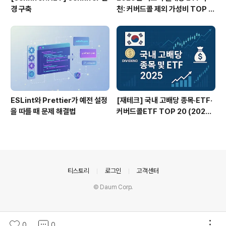
경 구축
천: 커버드콜 제외 가성비 TOP 3
0
ESLint와 Prettier가 예전 설정
[재테크] 국내 고배당 종목·ETF·
을 따를 때 문제 해결법
커버드콜ETF TOP 20 (2025
년 7월 9일 기준)
의안내
티스토리
로그인
고객센터
© Daum Corp.
0
0