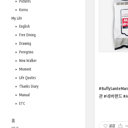
Pictures
Korea
My Life
English
Free Diving
Drawing
Peregrino
New Walker
Moment
Life Quotes
Thanks Diary
#BuffySain
Manual
관 #네버랜드 #April 
ETC
홈
공감