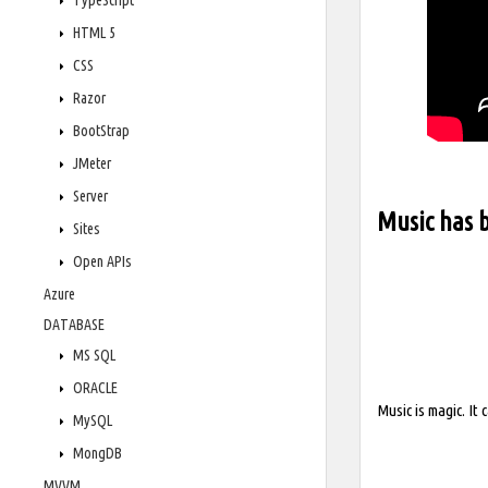
TypeScript
HTML 5
CSS
Razor
BootStrap
JMeter
Server
Music has b
Sites
Open APIs
Azure
DATABASE
MS SQL
ORACLE
Music is magic. It 
MySQL
MongDB
MVVM