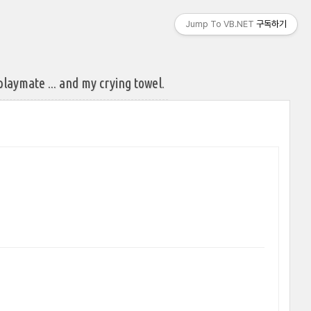
Jump To VB.NET
구독하기
ate ... and my crying towel.