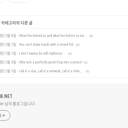
' 카테고리의 다른 글
일 - What lies behind us and what lies before us are ...
(0)
7일 - You can't shake hands with a closed fist.
(0)
5일 - I don't wanna be self-righteous. ...
(0)
4일 - Why turn a perfectly good frog into a prince?
(0)
 - Call it a clan, call it a network, call it a tribe, ...
(0)
VB.NET
Peter 님의 블로그입니다.
기