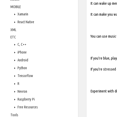
It can wake up me
MOBILE
Xamarin
It can make you wa
React Native
XML
You can use music 
ETC
C, C++
iPhone
If you're blue, pla
Android
Python
If you're stressed 
Tensorflow
R
Experiment with di
Nevron
Raspberry Pi
Free Resources
Tools