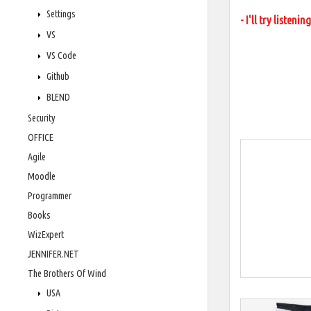
Settings
- I'll try listeni
VS
VS Code
Github
BLEND
Security
OFFICE
Agile
Moodle
Programmer
Books
WizExpert
JENNIFER.NET
The Brothers Of Wind
USA