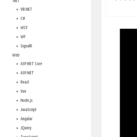
.NET
VB.NET
C#
WCF
WF
SignalR
Web
ASP.NET Core
ASP.NET
React
Vue
Node.js
JavaScript
Angular
JQuery