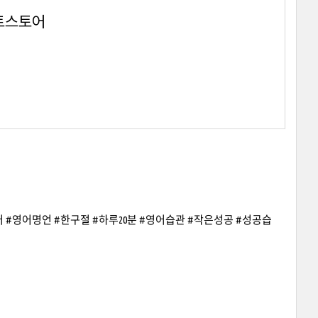
마트스토어
매일영어 #영어명언 #한구절 #하루20분 #영어습관 #작은성공 #성공습