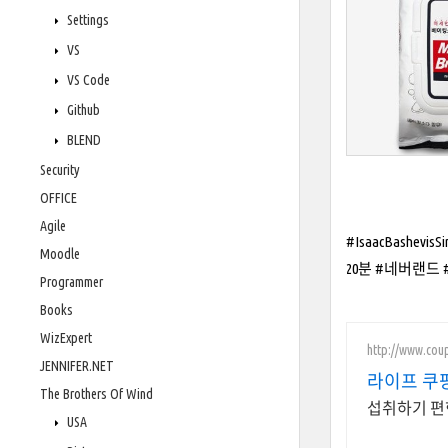
Settings
VS
VS Code
Github
BLEND
Security
OFFICE
Agile
#IsaacBash
Moodle
20분 #네버랜드 #May
Programmer
Books
WizExpert
http://www.cou
JENNIFER.NET
라이프 쿠
The Brothers Of Wind
섭취하기 편
USA