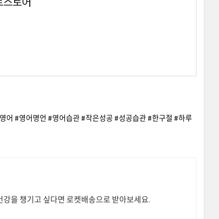
마트스토어
영 #매일영어 #영어명언 #영어습관 #작은성공 #성공습관 #한구절 #하루
 건강을 챙기고 싶다면 로켓배송으로 받아보세요.