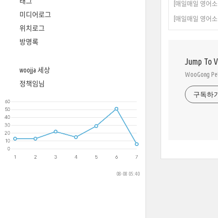
태그
[매일매일 영어소원] 5월 1
미디어로그
[매일매일 영어소원] 5월 
위치로그
방명록
Jump To 
woojja 세상
WooGong 
정책임님
구독하
08-08 05:40