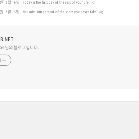
6일 - Today is the first day of the rest of your life.
(0)
15일 - You miss 100 percent of the shots you never take.
(0)
VB.NET
Peter 님의 블로그입니다.
기