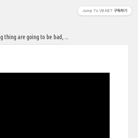
Jump To VB.NET
구독하기
ng are going to be bad, ...