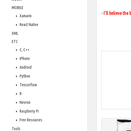
MOBILE
- I'll believe the
Xamarin
React Native
XML
ETC
C, C++
iPhone
Android
Python
Tensorflow
R
Nevron
Raspberry Pi
Free Resources
Tools