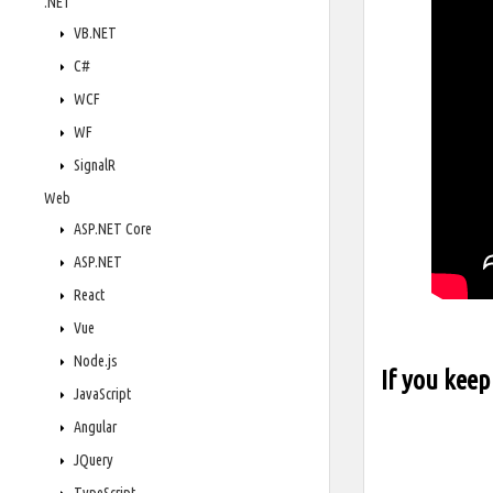
.NET
VB.NET
C#
WCF
WF
SignalR
Web
ASP.NET Core
ASP.NET
React
Vue
Node.js
If you keep
JavaScript
Angular
JQuery