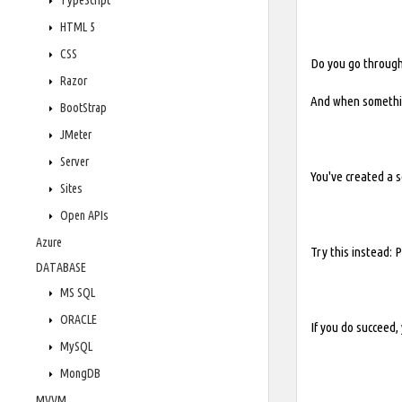
TypeScript
HTML 5
CSS
Do you go through
Razor
And when somethin
BootStrap
JMeter
Server
You've created a s
Sites
Open APIs
Azure
Try this instead: 
DATABASE
MS SQL
ORACLE
If you do succeed, 
MySQL
MongDB
MVVM