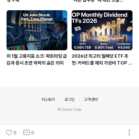
경 구축
"다른 업무중" 에 대한 고찰...
미 1월 고용지표 쇼크: 파트타임 급
2026년 최고의 월배당 ETF 추
감과 증시 초반 하락의 숨은 의미
천: 커버드콜 제외 가성비 TOP 3
0
의안내
티스토리
로그인
고객센터
© Daum Corp.
0
0