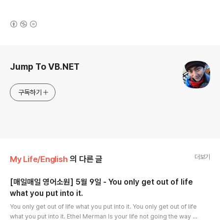
(새창열림)
로그 정보
Jump To VB.NET
구독하기
더보기
My Life/English
의 다른 글
[매일매일 영어소원] 5월 9일 - You only get out of life
what you put into it.
글 내용
You only get out of life what you put into it. You only get out of life
what you put into it. Ethel Merman Is your life not going the way y