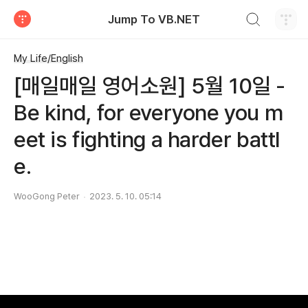
검색하기
Jump To VB.NET
티스토리
My Life/English
[매일매일 영어소원] 5월 10일 -
Be kind, for everyone you m
eet is fighting a harder battl
e.
WooGong Peter
2023. 5. 10. 05:14