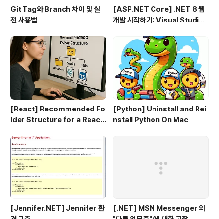
Git Tag와 Branch 차이 및 실
[ASP.NET Core] .NET 8 웹
전 사용법
개발 시작하기: Visual Studio
2022 & VS Code로 MVC 프
로젝트 만들기 (1편)
[React] Recommended Fo
[Python] Uninstall and Rei
lder Structure for a React
nstall Python On Mac
+ TypeScript Project
[Jennifer.NET] Jennifer 환
[.NET] MSN Messenger 의