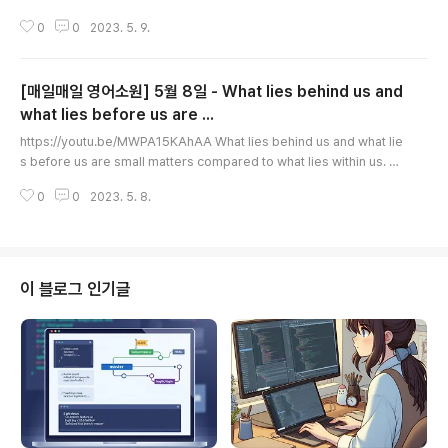
ou planned? Do you feel like you're stuck in a rut? Are things out
0
0
2023. 5. 9.
of control? Don't just sit there feeling sorry for yourself. Do some
thing! Welcome change. Be willing to toss our old plans and mak
e new ones. Set goals for yourself, then work to achieve them..
[매일매일 영어소원] 5월 8일 - What lies behind us and
what lies before us are ...
글 내용
https://youtu.be/MWPA15KAhAA What lies behind us and what lie
s before us are small matters compared to what lies within us.​ W
hat lies behind us and what lies before us are small matters com
0
0
2023. 5. 8.
pared to what lies within us.​ Ralph Waldo Emerson Yesterday and
all the days before are gone; tomorrow is still to come. You have
this moment - here and now - to relish and cherish your talents, c
apabilities..
이 블로그 인기글