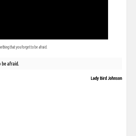
hing that you forget to be afraid.
 be afraid.
Lady Bird Johnson