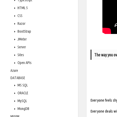
TypeScript
HTML 5
CSS
Razor
BootStrap
JMeter
Server
The way you ov
Sites
Open APIs
Azure
DATABASE
MS SQL
ORACLE
Everyone feels sh
MySQL
MongDB
Everyone deals wit
MVVM