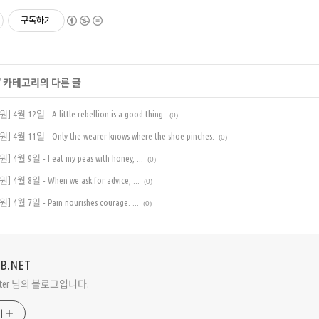
구독하기
' 카테고리의 다른 글
12일 - A little rebellion is a good thing.
(0)
11일 - Only the wearer knows where the shoe pinches.
(0)
9일 - I eat my peas with honey, ...
(0)
 8일 - When we ask for advice, ...
(0)
 7일 - Pain nourishes courage. ...
(0)
VB.NET
Peter 님의 블로그입니다.
기