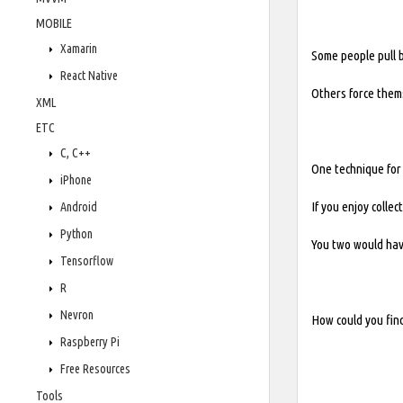
MOBILE
Xamarin
Some people pull b
React Native
Others force them
XML
ETC
C, C++
One technique for 
iPhone
If you enjoy colle
Android
Python
You two would have
Tensorflow
R
Nevron
How could you find
Raspberry Pi
Free Resources
Tools