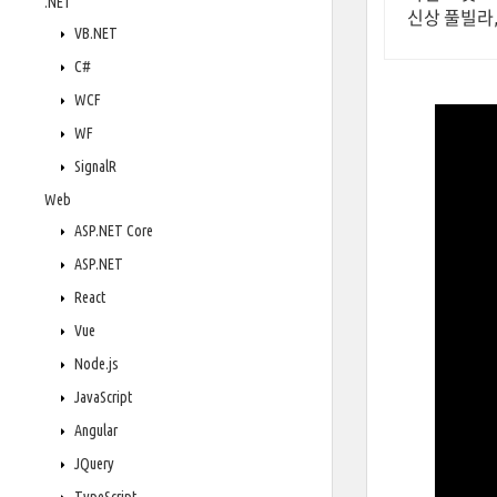
.NET
신상 풀빌라
VB.NET
C#
WCF
WF
SignalR
Web
ASP.NET Core
ASP.NET
React
Vue
Node.js
JavaScript
Angular
JQuery