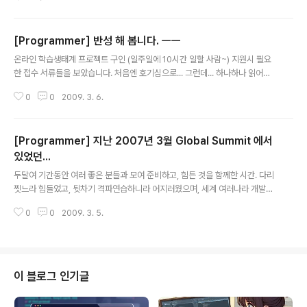
습니다. 맞냐고... 겁이나서 세관원한테 물었죠... "세금 얼
마예요?" "안내셔도 됩니다." "네~~" 히히히 "언제오나
요?" "월욜날 도착합니다." "네..." 어제 받아왔습니다. 아직
[Programmer] 반성 해 봅니다. ㅡㅡ
내용은 정확히 알지 못하지만... 짚히는데가 한군데 있긴 합
글 내용
니다. 지난 2007년 3월 씨애를 Microsoft Global Su
온라인 학습생태계 프로젝트 구인 (일주일에 10시간 일할 사람~) 지원시 필요
mmit 에 갔을 때 일입니다. summit 일정이 다 끝나고...
한 접수 서류들을 보았습니다. 처음엔 호기심으로... 그런데... 하나하나 읽어보
그 자리에 남아 다른 개발자들과 이야기를 하는 VisualBa
면서 그 속에서 제가 해당되는 항목들이 무엇이 있을까? 나 자신의 가치 , 내 주
sic 팀 팀장을 보게 됐습니다. Amanda 라는... 여자분이
0
0
2009. 3. 6.
위 사람들을 위한 일을 한 것이 무엇이 있을까? 얼마나 있을까... 갑자기 부끄러
었거든요... 그 분 2005..
워 집니다. "지원 자격이 안되는 구나" 라는 생각이 들자, 더욱 더 참여하고 싶어
지는 부질없는 욕심이 생기는군요... 그리고 그 부질없음을 깨닫고 있는 나 자신
[Programmer] 지난 2007년 3월 Global Summit 에서
에 대해 반성해 봅니다. 바뀌어 보렵니다. 감사합니다. 행복한 고수되십시요...
woojja ))* \\\\\\\\\\\\\\\\\\\\\ 정성태 2007-07-14 오후 9:49:43 우정환 씨의 은근
있었던...
글 내용
한 유머 감각 자체가... 주위..
두달여 기간동안 여러 좋은 분들과 모여 준비하고, 힘든 것을 함께한 시간. 다리
찟느라 힘들었고, 뒷차기 격파연습하니라 어지러웠으며, 세계 여러나라 개발자
들 앞에서 보이느라 많이도 떨었습니다. 언제 또 이런 날들이 올까요? 멋진 추억
0
0
2009. 3. 5.
만들어 주신분들 감사합니다. 함께 있어 소중하고 행복한 시간이었습니다. 아래
링크는 Global Summit 에서 선보였던 태권무입니다. 외국 사람들 좋아라 합
니다. 멋쪄라 합디다. 끝나고나서도 한쪽에 서있으면 한사람씩 다가와 말을 거
네요. 못하는 영어에 말을 받아줍니다. 세미나때도 말을 거네요. 햐~~ 너 태권
무때 봤어. 잘 하던데... 하며... VB 개발자구나... 라며... 그러나 저는 별 말이 없
이 블로그 인기글
네요... 간단한 말 밖에는... 영어 공부 좀 더 많이 해야겠습니다. ..