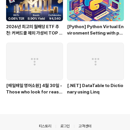
2026년 최고의 월배당 ETF 추
[Python] Python Virtual En
천: 커버드콜 제외 가성비 TOP 3
vironment Setting with py
0
env-win on Window
[매일매일 영어소원] 4월 30일 -
[.NET] DataTable to Dictio
Those who look for reaso
nary using Linq
ns to hate miss opportunit
ies to love.
의안내
티스토리
로그인
고객센터