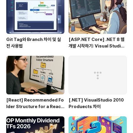
Git Tag와 Branch 차이 및 실
[ASP.NET Core] .NET 8 웹
전 사용법
개발 시작하기: Visual Studio
2022 & VS Code로 MVC 프
로젝트 만들기 (1편)
[React] Recommended Fo
[.NET] VisualStudio 2010
lder Structure for a React
Produects 차이
+ TypeScript Project