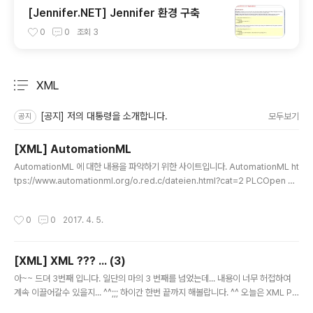
[Jennifer.NET] Jennifer 환경 구축
0
0
조회
3
XML
분류 전체보기
주요 글 목록
[공지] 저의 대통령을 소개합니다.
모두보기
공지
[XML] AutomationML
글 내용
AutomationML 에 대한 내용을 파악하기 위한 사이트입니다. AutomationML ht
tps://www.automationml.org/o.red.c/dateien.html?cat=2 PLCOpen 행
복한 고수되십시요. woojja ))* \\\\\\\\\\\\\\\\\\\\\\\\\\\\\\\\\\\\\\\
작성시간
0
0
2017. 4. 5.
[XML] XML ??? ... (3)
글 내용
아~~ 드뎌 3번째 입니다. 일단의 마의 3 번째를 넘었는데... 내용이 너무 허접하여
계속 이끌어갈수 있을지... ^^;;; 하이간 한번 끝까지 해볼랍니다. ^^ 오늘은 XML Pa
rsing에 대해 알아보도록 할까요? Parsing이라 함은 간단히 Reading이라고 생각