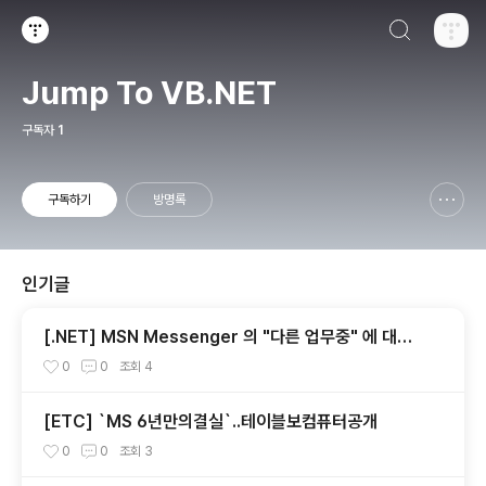
검색하기
티스토리
Jump To VB.NET
구독자
1
구독하기
방명록
신고하기 레이어
열기
인기글
[.NET] MSN Messenger 의 "다른 업무중" 에 대한
고찰...
0
0
조회
4
[ETC] `MS 6년만의결실`..테이블보컴퓨터공개
0
0
조회
3