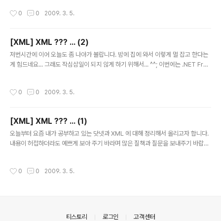
하시면 될 듯 합니다. 하지만 단순한 죽죽 읽어 내려가는 작업이 아닌 문서내에서 어
작성시간
0
0
2009. 3. 5.
떤 특정 데이터값을 찾는 다거나 특정 값과 관련된 일정 범위의 값들을 필터링하는
작업을 할수도 있고 XML 문서의 원하는 node를 찾아 내고 특정 element의 attri
bute 의 값을 찾아내는 일련을 작업을 말합니다. 그 밖에 Node type으로 리스트
[XML] XML ??? ... (2)
를 만들 수 있습니다. Node를 Sort 할 수 있습니다. XML Source 내에 있는 ch..
글 내용
저번시간에 이어 오늘도 좀 나아가 볼랍니다. 밤에 집에 와서 이렇게 멀 잡고 한다는
게 힘드네요... 그래도 작심삼일이 되지 않게 하기 위해서... ^^; 이번에는 .NET Fra
mework이 제공하는 XML 관련 class들과 W3C 규격의 XML 을 비교해 볼까요?
W3C XML Standard NET Framework namespace .NET Framework Cl
작성시간
0
0
2009. 3. 5.
ass XML 1.0 and Namespace in XML System.Xml XPath System.Xml S
ystem.Xml.XPath XPath XSLT System.Xml.Xsl XmlTransform DOM Le
vel1/Level2 Core System.Xml XmlDocument XML Schemas System.X
[XML] XML ??? ... (1)
ml Syst..
글 내용
오늘부터 요즘 내가 공부하고 있는 닷넷과 XML 에 대해 정리해서 올리고자 합니다.
내용이 허접하더라도 예쁘게 보아 주기 바라며 많은 질책과 질문을 보내주기 바랍니
다. 이 글은 다른 사람들을 대상으로 했다기 보다 공부한 것을 정리한 것이라 생각해
주기 바랍니다. 아는 바가 없어 되도록이면 쉽게 풀어 나가겠지만 읽던 도중 의문점
작성시간
0
0
2009. 3. 5.
이나 틀린점이 발견되면 제게 한 수 알려주시기 바랍니다. 지금부터 몇번에 걸쳐 연
재를 할 생각인데 순서는 이렇습니다. 일단은 닷넷에서 지원하고 있는 XML의 개요
를 간단히 짚고 넘어 갈 것이고 XML 읽기, XML 쓰기, XML 쿼리하기, XML 조작, X
ML 변형, XML 전송, 그리고 XML Web service등을 짚고 넘어 갈 것입니다. 크게
는 8부분이지만 한번에 한 부분씩 ..
의안내
티스토리
로그인
고객센터