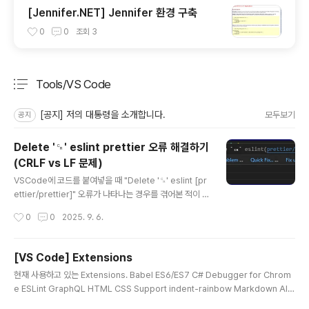
[Jennifer.NET] Jennifer 환경 구축
0
0
조회
3
Tools/VS Code
분류 전체보기
주요 글 목록
[공지] 저의 대통령을 소개합니다.
모두보기
공지
Delete '␍' eslint prettier 오류 해결하기
(CRLF vs LF 문제)
글 내용
VSCode에 코드를 붙여넣을 때 "Delete '␍' eslint [pr
ettier/prettier]" 오류가 나타나는 경우를 겪어본 적이 있
을 것입니다. 이 문제는 주로 윈도우와 유닉스 계열 운영체
작성시간
0
0
2025. 9. 6.
제의 줄바꿈 문자 차이(CRLF vs LF) 때문에 발생합니다.
이번 글에서는 원인과 해결 방법을 알아봅니다.목차CRLF
와 LF 줄바꿈 차이란? 왜 오류가 생기나? VSCode에서
[VS Code] Extensions
줄바꿈 문자 통일하기 (LF로 변경) Prettier 설정에서 en
글 내용
현재 사용하고 있는 Extensions. Babel ES6/ES7 C# Debugger for Chrom
dOfLine 옵션 지정하기 ESLint와 Prettier 설정 조화시
e ESLint GraphQL HTML CSS Support indent-rainbow Markdown All i
키기 기존 파일 줄바꿈 문자 변환 방법 CRLF와 LF 줄바꿈
n One Path Intellisense Rainbow Brakets Reactjs code snippet REST
문자 차이윈도우에서는 줄바꿈에 CRLF(\r\n)를, 유닉스/