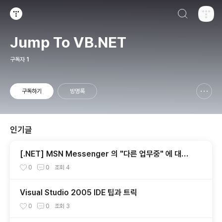
검색하기
티스토리
Jump To VB.NET
구독자
1
구독하기
방명록
신고하기 레이어
열기
인기글
[.NET] MSN Messenger 의 "다른 업무중" 에 대한
고찰...
0
0
조회
4
Visual Studio 2005 IDE 팁과 트릭
0
0
조회
3